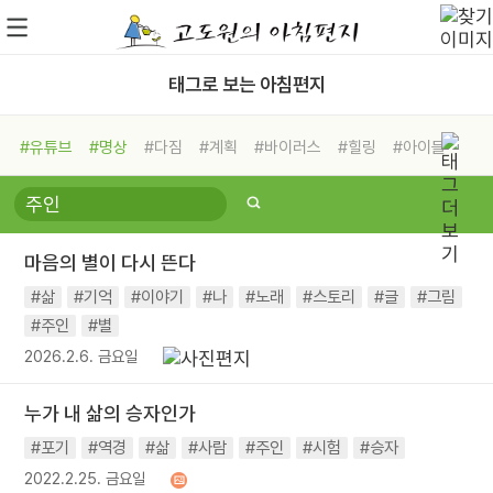
태그로 보는 아침편지
#유튜브
#명상
#다짐
#계획
#바이러스
#힐링
#아이들
#비전캠프
#독서캠프
#삶
#경험
#사람
#도움
#선택
#희망
#나눔
#친구
#링컨학교
#극복
#리더
#위기
마음의 별이 다시 뜬다
#독서
#건강
#면역력
#삶
#기억
#이야기
#나
#노래
#스토리
#글
#그림
#주인
#별
2026.2.6. 금요일
누가 내 삶의 승자인가
#포기
#역경
#삶
#사람
#주인
#시험
#승자
2022.2.25. 금요일