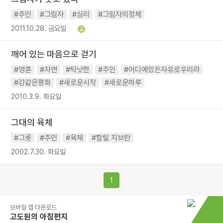
#주인
#그림자
#심리
#그림자의정체
2011.10.28. 금요일
깨어 있는 마음으로 걷기
#영혼
#자연
#틱낫한
#주인
#어디에있든자유로우리라
#강같은평화
#새로운시작
#새로운하루
2010.3.9. 화요일
그대의 육체
#그릇
#주인
#육체
#칼릴 지브란
2002.7.30. 화요일
1
모바일 앱 다운로드
고도원의 아침편지