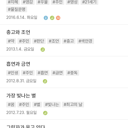
#지혜
#영감
#우물
#주인
#영성
#21세기
#물질문명
2016.6.14. 화요일
충고와 조언
#약
#주인
#판단
#조언
#충고
#색안경
2013.1.4. 금요일
흡연과 금연
#인생
#주인
#흡연
#금연
#중독
2012.8.31. 금요일
가장 빛나는 별
#꿈
#주인
#별
#빛나는
#최고의 날
2012.7.23. 월요일
그림자가 웃고 있다