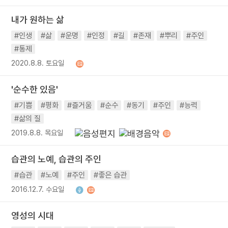
내가 원하는 삶
#인생
#삶
#운명
#인정
#길
#존재
#뿌리
#주인
#통제
2020.8.8. 토요일
'순수한 있음'
#기쁨
#평화
#즐거움
#순수
#동기
#주인
#능력
#삶의 질
2019.8.8. 목요일
습관의 노예, 습관의 주인
#습관
#노예
#주인
#좋은 습관
2016.12.7. 수요일
영성의 시대