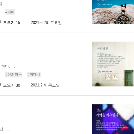
...
스
10
#지배
모으기
2021.6.26. 토요일
15
크
10
1
10
. ...
11
#신뢰의문
#적대시
모으기
2021.2.4. 목요일
30
크
12
 ...