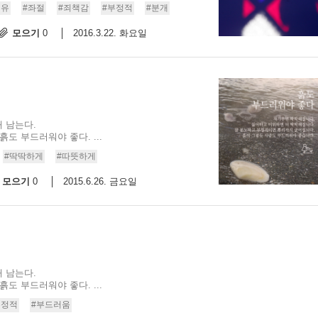
치유
#좌절
#죄책감
#부정적
#분개
모으기
2016.3.22. 화요일
0
 남는다.
도 부드러워야 좋다. ...
#딱딱하게
#따뜻하게
모으기
2015.6.26. 금요일
0
 남는다.
도 부드러워야 좋다. ...
부정적
#부드러움