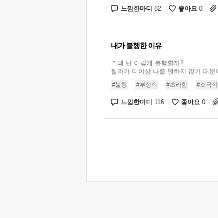
느낌한마디
좋아요
82
0
내가 불행한 이유
＂왜 난 이렇게 불행할까?
릴라가 더이상 나를 원하지 않기 때문이지
#불행
#부정적
#초라함
#소극적
느낌한마디
좋아요
116
0