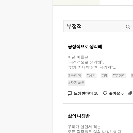
긍정적으로 생각해
어떤 이들은
"긍정적으로 생각해",
"밝게 지내야 암이 사라져",...
#긍정적
#생각
#병
#부정적
#자기돌봄
느낌한마디
좋아요
18
6
삶의 나침반
우리가 살면서 겪는
모든 감정들은 삶의 나침반이다.