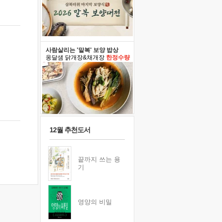
사람살리는 '말복' 보양 밥상
옹달샘 닭개장&채개장
한정수량
12월 추천도서
끝까지 쓰는 용
기
영양의 비밀