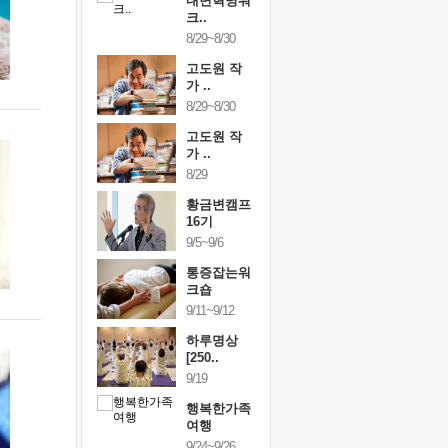
건강명상법
내면혁명워
건강명상
..
크..
스..
/9~10/10
8/29~8/30
10/9~10/10
내면혁명워
고도원 작
내면혁명
..
가 ..
크..
/17~10/18
8/29~8/30
10/17~10/18
황금변캠프
고도원 작
황금변캠
7기
가 ..
17기
/30~10/31
8/29
10/30~10/31
통증잡는워
황금변캠프
통증잡는
크숍
16기
크숍
/7~11/8
9/5~9/6
11/7~11/8
내면혁명워
통증잡는워
내면혁명
..
크숍
크..
/12~12/13
9/11~9/12
12/12~12/13
하루명상
[250..
9/19
행복한가족
여행
9/24~9/26