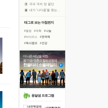
극과 극의 양 끝단
내가 '나다움'을 찾는 길
피해 갈 수 없는 사건들
처음 손을 잡았던 날
태그로 보는 아침편지
꿈이 실제가 되는 것
#힐링
#계획
#나눔
'말 타는 법'을 먼저
#바이러스
#면역력
졸업식 사진을 보며
#독서캠프
#건강
극심한 변비, 어깨결림, 수면 장애
#유튜브
#사람
아픈 아버지를 위한 공간 설계
#링컨학교
#경험
#도움
더 나은 세상을 위한
슬럼프
몸·마음·영혼의 힐링공동체
#명상
#리더
#위기
보고 싶은 어머니
한울타리 소울패밀리
#독서
#친구
#희망
유년 시절의 부산 영도 바다
#아이들
#다짐
못된 꼰대들
#비전캠프
#선택
#극복
너무 황홀한 꽃들이여!
#삶
희망이란
'모른다'는 것
옹달샘 프로그램
귀를 열고 마음을 내어주고