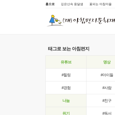
홈으로
깊은산속 옹달샘
꽃피는 아침마을
태그로 보는 아침편지
유튜브
명상
#힐링
#아이들
#경험
#사람
나눔
#친구
위기
#독서