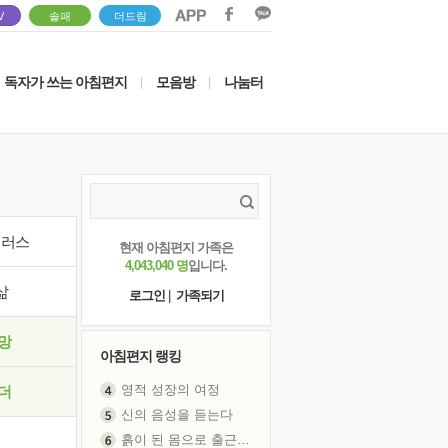
V
솔패
더드림
독자가 쓰는 아침편지
모음방
나눔터
|
|
이러스
현재 아침편지 가족은
4,043,040 명
입니다.
삶
로그인
|
가족되기
망
아침편지 랭킹
영적 성장의 여정
더
신의 음성을 듣는다
흙이 된 몸으로 출근하는 여자