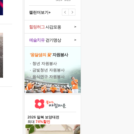
캘린더보기+
힐링허그
사감포옹
>
예술치유
걷기명상
>
'옹달샘의 꽃'
자원봉사
· 청년 자원봉사
· 금빛청년 자원봉사
· 음식연구 자원봉사
2026 말복 보양대전
최대
74%할인