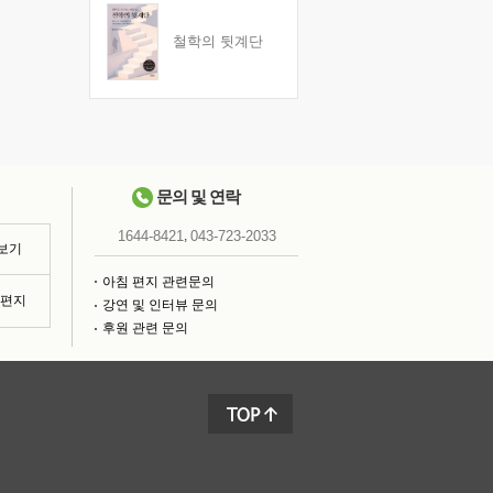
철학의 뒷계단
문의 및 연락
,
1644-8421
043-723-2033
 보기
아침 편지 관련문의
침편지
강연 및 인터뷰 문의
후원 관련 문의