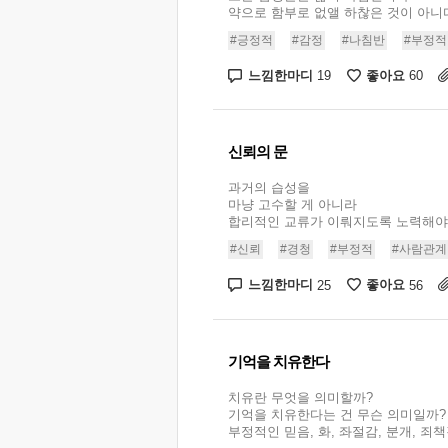
약으로 함부로 없앨 하찮은 것이 아니다. 
#긍정적
#감정
#나침반
#부정적
느낌한마디
좋아요
19
60
신뢰의 문
과거의 습성을
마냥 고수할 게 아니라
합리적인 교류가 이뤄지도록 노력해야 한다
#신뢰
#경청
#부정적
#사람관계
느낌한마디
좋아요
25
56
기억을 치유한다
치유란 무엇을 의미할까?
기억을 치유한다는 건 무슨 의미일까?
부정적인 믿음, 화, 좌절감, 분개, 죄책감,