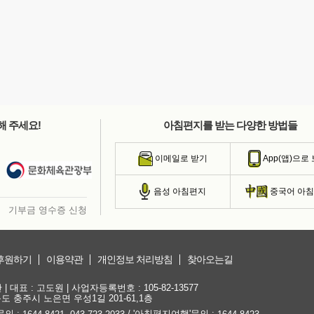
해 주세요!
아침편지를 받는 다양한 방법들
이메일로 받기
App(앱)으로
음성 아침편지
중국어 아
기부금 영수증 신청
후원하기
이용약관
개인정보 처리방침
찾아오는길
대표 : 고도원 | 사업자등록번호 : 105-82-13577
청북도 충주시 노은면 우성1길 201-61,1층
문의 :
,
/ '아침편지여행'문의 :