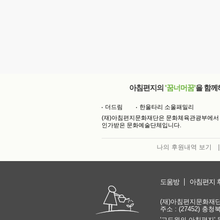
아침편지의
'꿈너머꿈'
을 함께
더드림
한울타리 소울패밀리
(재)아침편지문화재단은 문화체육관광부에서
인가받은 문화예술단체입니다.
나의 후원내역 보기
|
도움방
아침편지 
(재)아침편지문화재단 | 
주소 : (27452) 충
'고도원의 아침편지' 