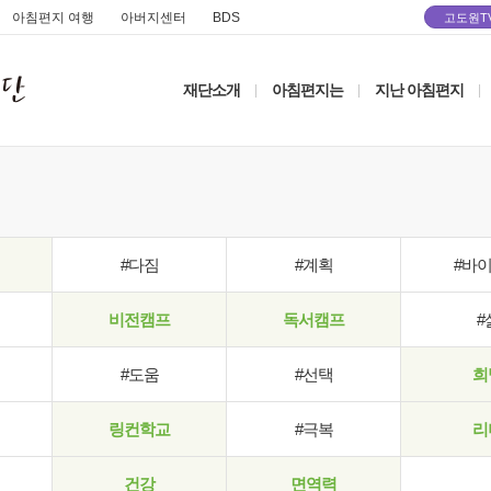
아침편지 여행
아버지센터
BDS
고도원T
재단소개
아침편지는
지난 아침편지
|
|
|
#다짐
#계획
#바
비전캠프
독서캠프
#
#도움
#선택
희
링컨학교
#극복
리
건강
면역력