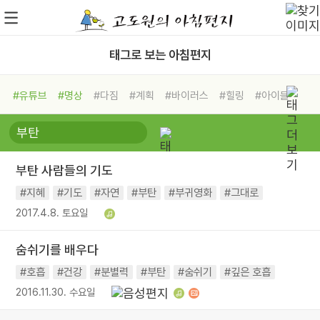
태그로 보는 아침편지
#유튜브
#명상
#다짐
#계획
#바이러스
#힐링
#아이들
#비전캠프
#독서캠프
#삶
#경험
#사람
#도움
#선택
#희망
#나눔
#친구
#링컨학교
#극복
#리더
#위기
부탄 사람들의 기도
#독서
#건강
#면역력
#지혜
#기도
#자연
#부탄
#부귀영화
#그대로
2017.4.8. 토요일
숨쉬기를 배우다
#호흡
#건강
#분별력
#부탄
#숨쉬기
#깊은 호흡
2016.11.30. 수요일