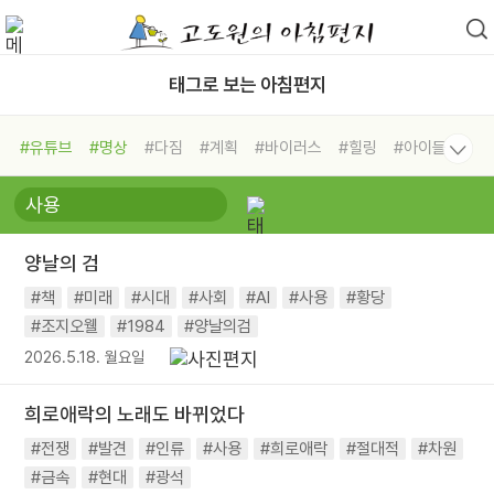
태그로 보는 아침편지
#유튜브
#명상
#다짐
#계획
#바이러스
#힐링
#아이들
#비전캠프
#독서캠프
#삶
#경험
#사람
#도움
#선택
#희망
#나눔
#친구
#링컨학교
#극복
#리더
#위기
양날의 검
#독서
#건강
#면역력
#책
#미래
#시대
#사회
#AI
#사용
#황당
#조지오웰
#1984
#양날의검
2026.5.18. 월요일
희로애락의 노래도 바뀌었다
#전쟁
#발견
#인류
#사용
#희로애락
#절대적
#차원
#금속
#현대
#광석