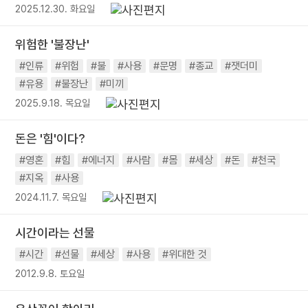
2025.12.30. 화요일
위험한 '불장난'
#인류
#위험
#불
#사용
#문명
#종교
#잿더미
#유용
#불장난
#미끼
2025.9.18. 목요일
돈은 '힘'이다?
#영혼
#힘
#에너지
#사람
#몸
#세상
#돈
#천국
#지옥
#사용
2024.11.7. 목요일
시간이라는 선물
#시간
#선물
#세상
#사용
#위대한 것
2012.9.8. 토요일