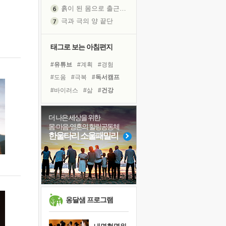
흙이 된 몸으로 출근하는 여자
극과 극의 양 끝단
내가 '나다움'을 찾는 길
피해 갈 수 없는 사건들
태그로 보는 아침편지
처음 손을 잡았던 날
#유튜브
#계획
#경험
꿈이 실제가 되는 것
#도움
#극복
#독서캠프
'말 타는 법'을 먼저
#바이러스
#삶
#건강
졸업식 사진을 보며
#위기
#면역력
극심한 변비, 어깨결림, 수면 장애
#링컨학교
#독서
#선택
더 나은 세상을 위한
아픈 아버지를 위한 공간 설계
몸·마음·영혼의 힐링공동체
#친구
#사람
#명상
슬럼프
한울타리 소울패밀리
#힐링
#비전캠프
#리더
보고 싶은 어머니
#아이들
#다짐
#나눔
유년 시절의 부산 영도 바다
#희망
못된 꼰대들
너무 황홀한 꽃들이여!
희망이란
옹달샘 프로그램
'모른다'는 것