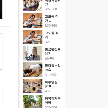
건강명상법
내면혁명워
건강명상
..
크..
스..
/9~10/10
8/29~8/30
10/9~10/10
내면혁명워
고도원 작
내면혁명
..
가 ..
크..
/17~10/18
8/29~8/30
10/17~10/18
황금변캠프
고도원 작
황금변캠
7기
가 ..
17기
/30~10/31
8/29
10/30~10/31
통증잡는워
황금변캠프
통증잡는
크숍
16기
크숍
/7~11/8
9/5~9/6
11/7~11/8
내면혁명워
통증잡는워
내면혁명
..
크숍
크..
/12~12/13
9/11~9/12
12/12~12/13
하루명상
[250..
9/19
행복한가족
여행
9/24~9/26