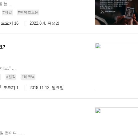
본...
스
10
#지갑
#행복호르몬
모으기
2022.8.4. 목요일
16
크
10
요?
1
10
." ...
11
씨
#걸작
#테크닉
모으기
2018.11.12. 월요일
1
크
12
뿐이다. ...