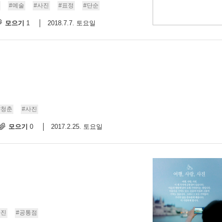
#예술
#사진
#표정
#단순
모으기
2018.7.7. 토요일
1
#청춘
#사진
모으기
2017.2.25. 토요일
0
사진
#공통점