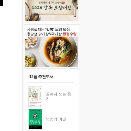
사람살리는 '말복' 보양 밥상
옹달샘 닭개장&채개장
한정수량
12월 추천도서
끝까지 쓰는 용
기
영양의 비밀