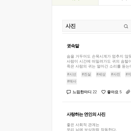
귓속말
숨을 거두어도 손목시계가 멈추지 않
사람이 시간에 떠밀려가도 귀의 솜털
죽은 사람의 귀는 얼마간 소리를 듣는다
#시선
#진실
#세상
#사진
#
#매사
느낌한마디
좋아요
22
5
사랑하는 연인의 사진
좋은 사회적 관계는
우리 뇌에 보상처럼 작동한다.