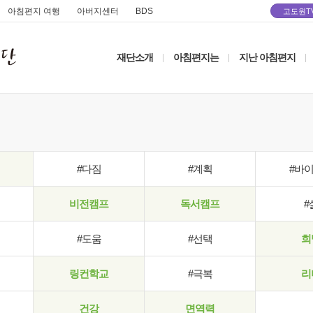
아침편지 여행
아버지센터
BDS
고도원T
재단소개
아침편지는
지난 아침편지
|
|
|
#다짐
#계획
#바
비전캠프
독서캠프
#
#도움
#선택
희
링컨학교
#극복
리
건강
면역력