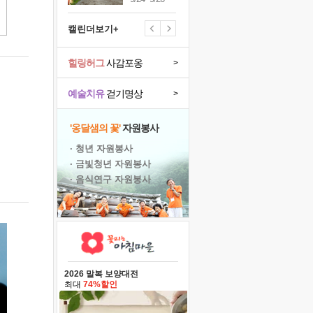
캘린더보기+
힐링허그
사감포옹
>
예술치유
걷기명상
>
'옹달샘의 꽃'
자원봉사
· 청년 자원봉사
· 금빛청년 자원봉사
· 음식연구 자원봉사
2026 말복 보양대전
최대
74%할인