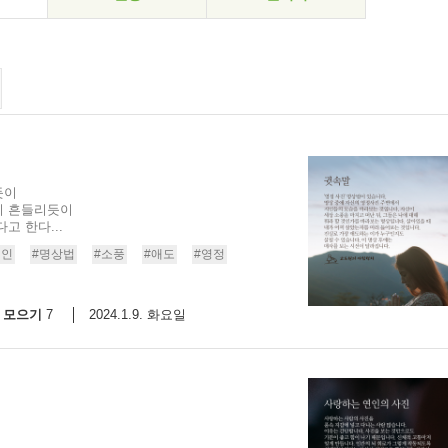
듯이
이 흔들리듯이
고 한다...
지인
#명상법
#소풍
#애도
#영정
모으기
2024.1.9. 화요일
7