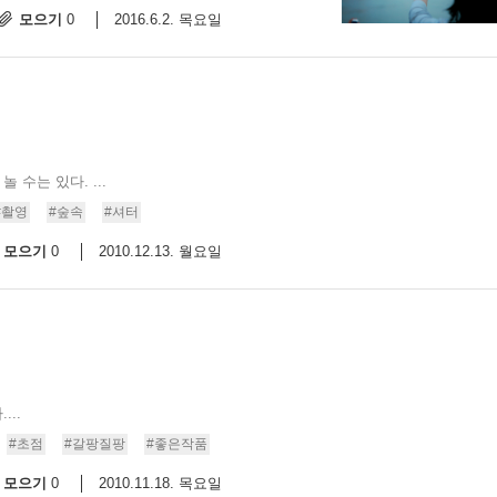
모으기
2016.6.2. 목요일
0
 수는 있다. ...
#촬영
#숲속
#셔터
모으기
2010.12.13. 월요일
0
...
#초점
#갈팡질팡
#좋은작품
모으기
2010.11.18. 목요일
0