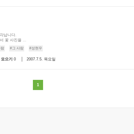
생각납니다.
 꽃 사진을 ...
사람
#그 사람
#성현우
모으기
2007.7.5. 목요일
0
1