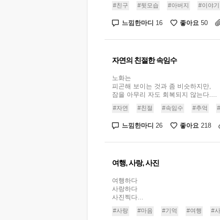
#친구
#뒷모습
#아버지
#이야기
느낌한마디
좋아요
16
50
자연의 친절한 속임수
노화는
피곤해 보이는 것과 좀 비슷하지만,
잠을 아무리 자도 회복되지 않는다....
#자연
#친절
#속임수
#추억
느낌한마디
좋아요
26
218
여행, 사랑, 사진
여행하다
사랑하다
사진찍다...
#사랑
#마음
#기억
#여행
#