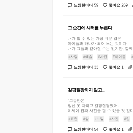
느낌한마디
좋아요
59
269
그 순간에 셔터를 누른다
내가 할 수 있는 가장 쉬운 일은
아이들과 하나가 되어 노는 것이다.
내가 그들과 같아질 수는 없지만, 함께 놀
#사랑
#예술
#사진
#아이들
느낌한마디
좋아요
33
1
갈팡질팡하지 말고...
"그동안은
정신 못 차리고 갈팡질팡했어.
이제야 진짜 사진을 할 수 있을 것 같다.
#표현
#삶
#느낌
#사진
#일
느낌한마디
좋아요
54
1