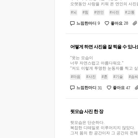
오랫동안 사랑을 키워 온 연인의 사진을 
#뇌
#힘
#연인
#사진
#고통
느낌한마디
좋아요
9
28
어떻게 하면 사진을 잘 찍을 수 있나
"웃는 모습이
너무 자연스럽고 아름다워요."
"저도 이렇게 투명한 눈동자를 찍고 싶어요
#마음
#사진
#혼
#기술
#솜
느낌한마디
좋아요
31
47
뒷모습 사진 한 장
뒷모습은 단순하다.
복잡한 디테일로 이루어지지 않았다.
그저 몸의 한 공간이자 그 공간의 전체일 