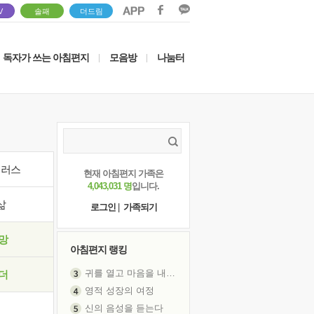
V
솔패
더드림
독자가 쓰는 아침편지
모음방
나눔터
|
|
이러스
현재 아침편지 가족은
4,043,031 명
입니다.
삶
로그인
|
가족되기
망
아침편지 랭킹
귀를 열고 마음을 내어주고
더
영적 성장의 여정
신의 음성을 듣는다