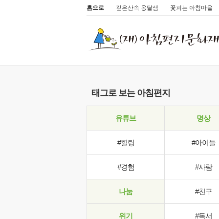
홈으로
깊은산속 옹달샘
꽃피는 아침마을
태그로 보는 아침편지
유튜브
명상
#힐링
#아이들
#경험
#사람
나눔
#친구
위기
#독서