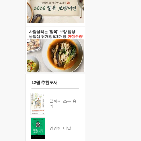
사람살리는 '말복' 보양 밥상
옹달샘 닭개장&채개장
한정수량
12월 추천도서
끝까지 쓰는 용
기
영양의 비밀