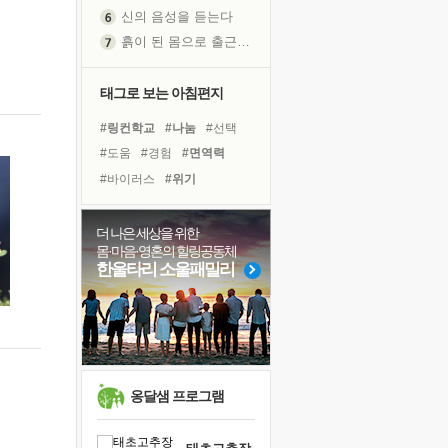
신의 음성을 듣는다
흙이 된 몸으로 출근하는 여자
극과 극의 양 끝단
내가 '나다움'을 찾는 길
태그로 보는 아침편지
피해 갈 수 없는 사건들
#링컨학교
#나눔
#선택
처음 손을 잡았던 날
#도움
#경험
#면역력
꿈이 실제가 되는 것
#바이러스
#위기
'말 타는 법'을 먼저
#유튜브
#계획
#삶
졸업식 사진을 보며
#아이들
#리더
#다짐
더 나은 세상을 위한
극심한 변비, 어깨결림, 수면 장애
몸·마음·영혼의 힐링공동체
#극복
#독서
#친구
아픈 아버지를 위한 공간 설계
한울타리 소울패밀리
#명상
#비전캠프
슬럼프
#독서캠프
#건강
#사람
보고 싶은 어머니
#희망
#힐링
유년 시절의 부산 영도 바다
못된 꼰대들
희망이란
옹달샘 프로그램
'모른다'는 것