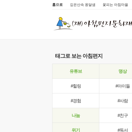
홈으로
깊은산속 옹달샘
꽃피는 아침마을
태그로 보는 아침편지
유튜브
명상
#힐링
#아이들
#경험
#사람
나눔
#친구
위기
#독서