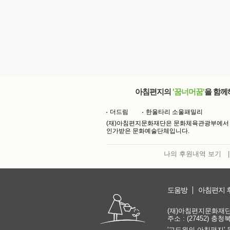
아침편지의
'꿈너머꿈'
을 함께
더드림
한울타리 소울패밀리
(재)아침편지문화재단은 문화체육관광부에서
인가받은 문화예술단체입니다.
나의 후원내역 보기
|
도움방
아침편지 
(재)아침편지문화재단 | 
주소 : (27452) 충
'고도원의 아침편지' 