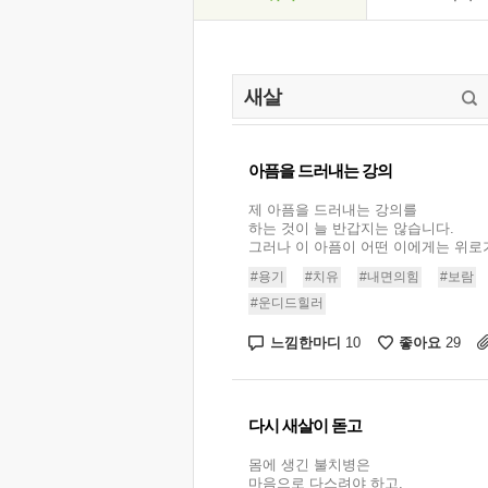
아픔을 드러내는 강의
제 아픔을 드러내는 강의를
하는 것이 늘 반갑지는 않습니다.
그러나 이 아픔이 어떤 이에게는 위로가 
#용기
#치유
#내면의힘
#보람
#운디드힐러
느낌한마디
좋아요
10
29
다시 새살이 돋고
몸에 생긴 불치병은
마음으로 다스려야 하고,