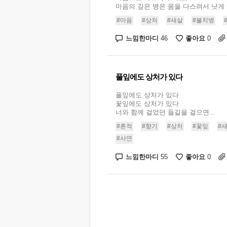
마음의 깊은 병은 몸을 다스려서 낫게 하
#마음
#상처
#새살
#불치병
느낌한마디
좋아요
46
0
풀잎에도 상처가 있다
풀잎에도 상처가 있다
꽃잎에도 상처가 있다
너와 함께 걸었던 들길을 걸으면...
#흔적
#향기
#상처
#꽃잎
#
#사연
느낌한마디
좋아요
55
0