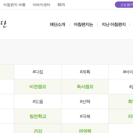
아침편지 여행
아버지센터
BDS
고도원T
재단소개
아침편지는
지난 아침편지
|
|
|
#다짐
#계획
#바
비전캠프
독서캠프
#
#도움
#선택
희
링컨학교
#극복
리
건강
면역력