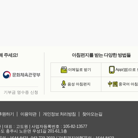
해 주세요!
아침편지를 받는 다양한 방법들
이메일로 받기
App(앱)으로
음성 아침편지
중국어 아
기부금 영수증 신청
후원하기
이용약관
개인정보 처리방침
찾아오는길
대표 : 고도원 | 사업자등록번호 : 105-82-13577
청북도 충주시 노은면 우성1길 201-61,1층
문의 :
,
/ '아침편지여행'문의 :