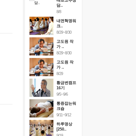
행복한가족
태초고추장
행복한가
여행
담..
여행
24~9/26
8/8
9/24~9/26
건강명상법
내면혁명워
건강명상
..
크..
스..
/9~10/10
8/29~8/30
10/9~10/10
내면혁명워
고도원 작
내면혁명
..
가 ..
크..
/17~10/18
8/29~8/30
10/17~10/18
황금변캠프
고도원 작
황금변캠
7기
가 ..
17기
/30~10/31
8/29
10/30~10/31
통증잡는워
황금변캠프
통증잡는
크숍
16기
크숍
/7~11/8
9/5~9/6
11/7~11/8
내면혁명워
통증잡는워
내면혁명
..
크숍
크..
/12~12/13
9/11~9/12
12/12~12/13
하루명상
[250..
9/19