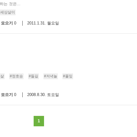
는 것은...
9/
#세상살이
모으기
2011.1.31. 월요일
0
스
10
크
10
1
10
새살
#정호승
#들길
#저녁놀
#풀잎
모으기
2008.8.30. 토요일
0
11
크
12
1