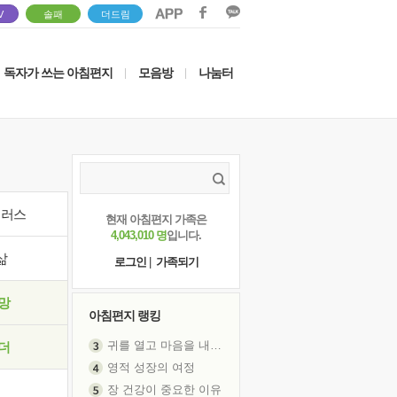
V
솔패
더드림
독자가 쓰는 아침편지
모음방
나눔터
|
|
이러스
현재 아침편지 가족은
4,043,010 명
입니다.
삶
로그인
|
가족되기
망
아침편지 랭킹
귀를 열고 마음을 내어주고
더
영적 성장의 여정
장 건강이 중요한 이유