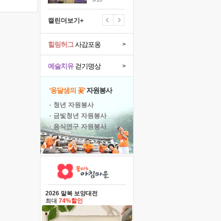
캘린더보기+
힐링허그
사감포옹
>
예술치유
걷기명상
>
'옹달샘의 꽃'
자원봉사
· 청년 자원봉사
· 금빛청년 자원봉사
· 음식연구 자원봉사
2026 말복 보양대전
최대
74%할인