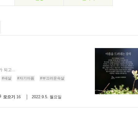
되고...
#새살
#자기아픔
#부끄러운속살
모으기
2022.9.5. 월요일
16