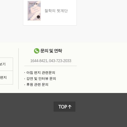
철학의 뒷계단
문의 및 연락
,
1644-8421
043-723-2033
 보기
아침 편지 관련문의
침편지
강연 및 인터뷰 문의
후원 관련 문의