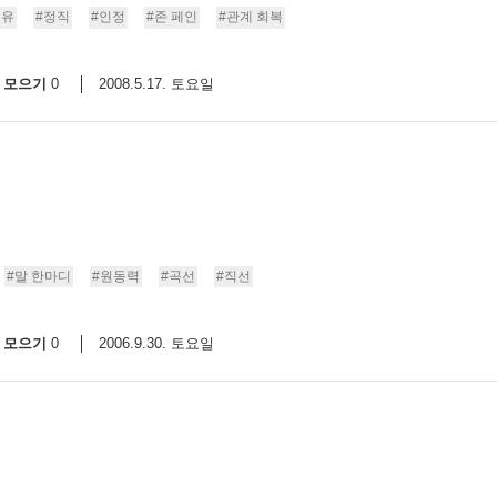
치유
#정직
#인정
#존 페인
#관계 회복
스
10
모으기
2008.5.17. 토요일
0
크
10
1
10
11
#말 한마디
#원동력
#곡선
#직선
크
모으기
2006.9.30. 토요일
0
12