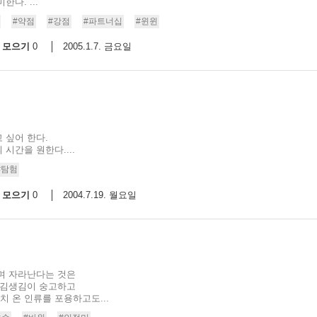
다. ...
#약점
#강점
#파트너십
#윈윈
모으기
2005.1.7. 금요일
0
 싶어 한다.
시간을 원한다....
#탐험
모으기
2004.7.19. 월요일
0
며 자라난다는 것은
생김생김이 숭고하고
 온 인류를 포용하고도...