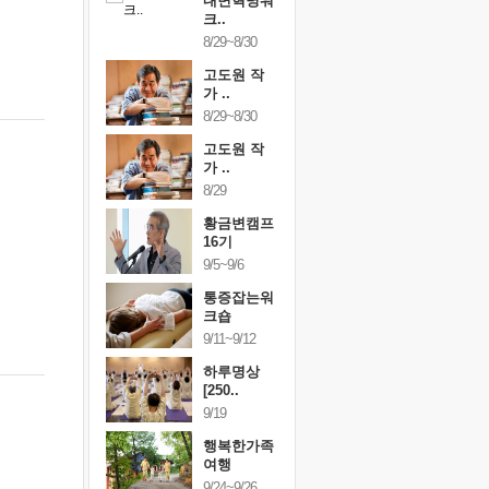
건강명상법
내면혁명워
건강명상
..
크..
스..
/9~10/10
8/29~8/30
10/9~10/10
내면혁명워
고도원 작
내면혁명
..
가 ..
크..
/17~10/18
8/29~8/30
10/17~10/18
황금변캠프
고도원 작
황금변캠
7기
가 ..
17기
/30~10/31
8/29
10/30~10/31
통증잡는워
황금변캠프
통증잡는
크숍
16기
크숍
/7~11/8
9/5~9/6
11/7~11/8
내면혁명워
통증잡는워
내면혁명
..
크숍
크..
/12~12/13
9/11~9/12
12/12~12/13
하루명상
[250..
9/19
행복한가족
여행
9/24~9/26