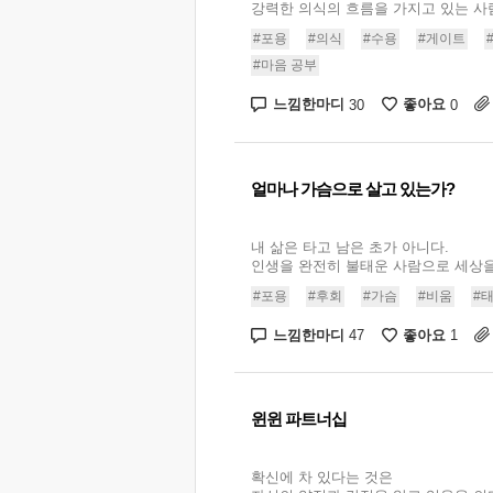
강력한 의식의 흐름을 가지고 있는 사람
#포용
#의식
#수용
#게이트
#마음 공부
느낌한마디
좋아요
30
0
얼마나 가슴으로 살고 있는가?
내 삶은 타고 남은 초가 아니다.
인생을 완전히 불태운 사람으로 세상을 
#포용
#후회
#가슴
#비움
#
느낌한마디
좋아요
47
1
윈윈 파트너십
확신에 차 있다는 것은