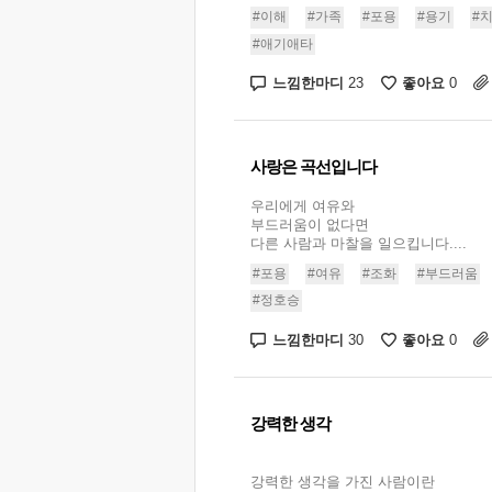
#이해
#가족
#포용
#용기
#
#애기애타
느낌한마디
좋아요
23
0
사랑은 곡선입니다
우리에게 여유와
부드러움이 없다면
다른 사람과 마찰을 일으킵니다....
#포용
#여유
#조화
#부드러움
#정호승
느낌한마디
좋아요
30
0
강력한 생각
강력한 생각을 가진 사람이란