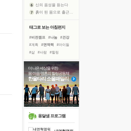
신의 음성을 듣는다
흙이 된 몸으로 출근하는 여자
극과 극의 양 끝단
내가 '나다움'을 찾는 길
태그로 보는 아침편지
피해 갈 수 없는 사건들
#비전캠프
#나눔
#건강
처음 손을 잡았던 날
#계획
#면역력
#아이들
꿈이 실제가 되는 것
#삶
#사람
#힐링
'말 타는 법'을 먼저
#링컨학교
#독서
#극복
졸업식 사진을 보며
#위기
#바이러스
#경험
더 나은 세상을 위한
극심한 변비, 어깨결림, 수면 장애
몸·마음·영혼의 힐링공동체
#희망
#다짐
#도움
아픈 아버지를 위한 공간 설계
한울타리 소울패밀리
#선택
#리더
#유튜브
슬럼프
#독서캠프
#명상
#친구
보고 싶은 어머니
유년 시절의 부산 영도 바다
못된 꼰대들
희망이란
옹달샘 프로그램
'모른다'는 것