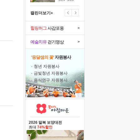
캘린더보기+
힐링허그
사감포옹
>
예술치유
걷기명상
>
'옹달샘의 꽃'
자원봉사
· 청년 자원봉사
· 금빛청년 자원봉사
· 음식연구 자원봉사
2026 말복 보양대전
최대
74%할인