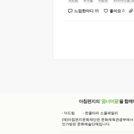
#포용
#거울
#행운
#나다니엘 
느낌한마디
좋아요
85
0
아침편지의
'꿈너머꿈'
을 함께
더드림
한울타리 소울패밀리
(재)아침편지문화재단은 문화체육관광부에서
인가받은 문화예술단체입니다.