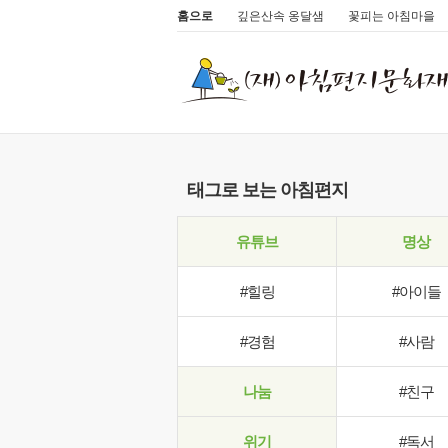
홈으로
깊은산속 옹달샘
꽃피는 아침마을
태그로 보는 아침편지
유튜브
명상
#힐링
#아이들
#경험
#사람
나눔
#친구
위기
#독서