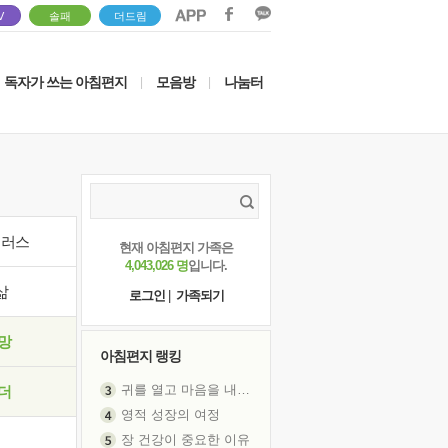
V
솔패
더드림
독자가 쓰는 아침편지
모음방
나눔터
|
|
이러스
현재 아침편지 가족은
4,043,026 명
입니다.
삶
로그인
|
가족되기
망
아침편지 랭킹
귀를 열고 마음을 내어주고
더
영적 성장의 여정
장 건강이 중요한 이유