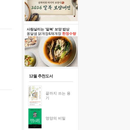
사람살리는 '말복' 보양 밥상
옹달샘 닭개장&채개장
한정수량
12월 추천도서
끝까지 쓰는 용
기
영양의 비밀