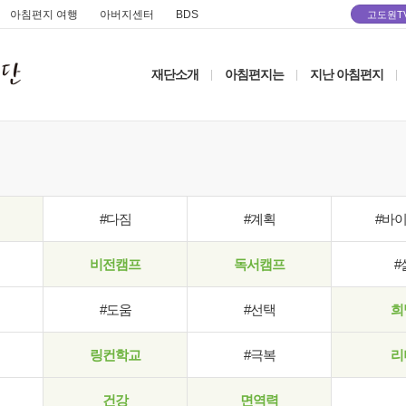
아침편지 여행
아버지센터
BDS
고도원T
재단소개
아침편지는
지난 아침편지
|
|
|
#다짐
#계획
#바
비전캠프
독서캠프
#
#도움
#선택
희
링컨학교
#극복
리
건강
면역력