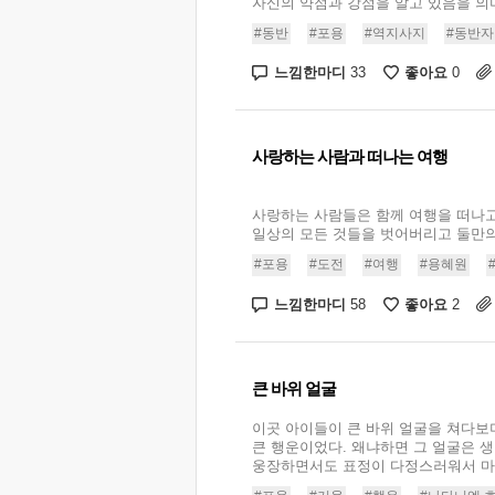
자신의 약점과 강점을 알고 있음을 의미한
#동반
#포용
#역지사지
#동반자
느낌한마디
좋아요
33
0
사랑하는 사람과 떠나는 여행
사랑하는 사람들은 함께 여행을 떠나고
일상의 모든 것들을 벗어버리고 둘만의 
#포용
#도전
#여행
#용혜원
느낌한마디
좋아요
58
2
큰 바위 얼굴
이곳 아이들이 큰 바위 얼굴을 쳐다보
큰 행운이었다. 왜냐하면 그 얼굴은 
웅장하면서도 표정이 다정스러워서 마치