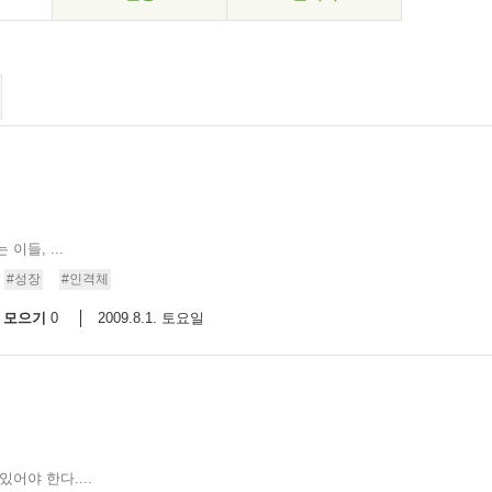
이들, ...
#성장
#인격체
모으기
2009.8.1. 토요일
0
어야 한다....