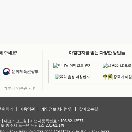
해 주세요!
아침편지를 받는 다양한 방법들
이메일로 받기
App(앱)으로
음성 아침편지
중국어 아
기부금 영수증 신청
후원하기
이용약관
개인정보 처리방침
찾아오는길
대표 : 고도원 | 사업자등록번호 : 105-82-13577
청북도 충주시 노은면 우성1길 201-61,1층
문의 :
,
/ '아침편지여행'문의 :