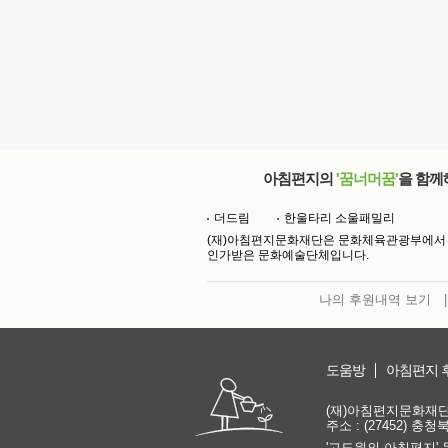
아침편지의
'꿈너머꿈'
을 함께
더드림
한울타리 소울패밀리
(재)아침편지문화재단은 문화체육관광부에서
인가받은 문화예술단체입니다.
나의 후원내역 보기
|
도움방
아침편지 
(재)아침편지문화재단 | 
주소 : (27452) 충
'고도원의 아침편지' 