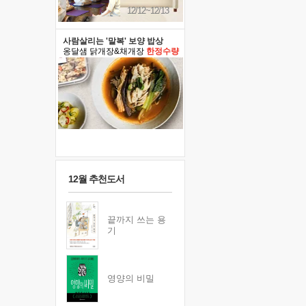
12/12~12/13
사람살리는 '말복' 보양 밥상
옹달샘 닭개장&채개장
한정수량
12월 추천도서
끝까지 쓰는 용
기
영양의 비밀