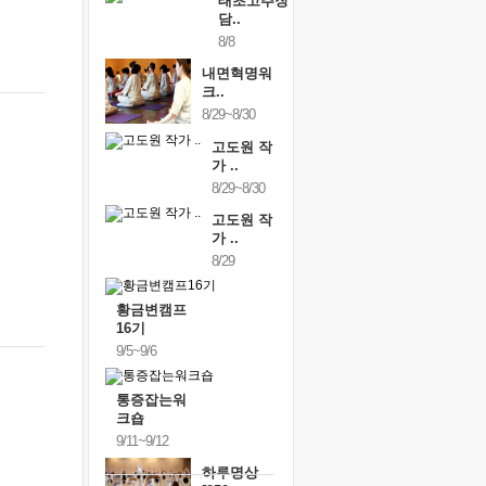
태초고추장
담..
8/8
내면혁명워
크..
8/29~8/30
고도원 작
가 ..
8/29~8/30
고도원 작
가 ..
8/29
황금변캠프
16기
9/5~9/6
통증잡는워
크숍
9/11~9/12
하루명상