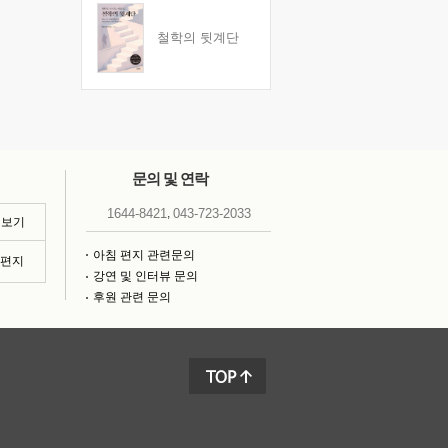
철학의 뒷계단
문의 및 연락
,
1644-8421
043-723-2033
 보기
아침 편지 관련문의
침편지
강연 및 인터뷰 문의
후원 관련 문의