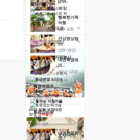
[250..
캘린더보기+
9/19
행복한가족
여행
힐링허그
사감포옹
>
9/24~9/26
건강명상법
예술치유
걷기명상
>
스..
10/9~10/10
'옹달샘의 꽃'
자원봉사
내면혁명워
크..
· 청년 자원봉사
10/17~10/18
· 금빛청년 자원봉사
· 음식연구 자원봉사
황금변캠프
17기
10/30~10/31
2026 말복 보양대전
통증잡는워
최대
74%할인
크숍
11/7~11/8
내면혁명워
크..