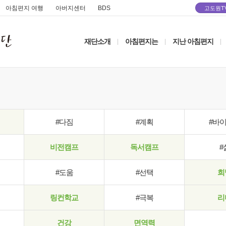
아침편지 여행
아버지센터
BDS
고도원T
재단소개
아침편지는
지난 아침편지
|
|
|
#다짐
#계획
#바
비전캠프
독서캠프
#
#도움
#선택
희
링컨학교
#극복
리
건강
면역력