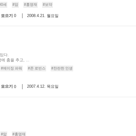
00세
#암
#홍영재
#보약
모으기
2008.4.21. 월요일
0
있다.
 춤을 추고, ...
#에이징 파워
#존 로빈스
#찬란한 인생
모으기
2007.4.12. 목요일
0
#암
#홍영재