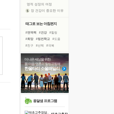
영적 성장의 여정
장 건강이 중요한 이유
신의 음성을 듣는다
흙이 된 몸으로 출근하는 여자
태그로 보는 아침편지
극과 극의 양 끝단
#면역력
#건강
#힐링
내가 '나다움'을 찾는 길
#희망
#링컨학교
#도움
피해 갈 수 없는 사건들
#친구
#선택
#극복
처음 손을 잡았던 날
#명상
#위기
#아이들
꿈이 실제가 되는 것
#삶
#나눔
#독서캠프
더 나은 세상을 위한
'말 타는 법'을 먼저
몸·마음·영혼의 힐링공동체
#사람
#유튜브
#리더
졸업식 사진을 보며
한울타리 소울패밀리
#독서
#경험
#바이러스
아픈 아버지를 위한 공간 설계
#다짐
#비전캠프
#계획
극심한 변비, 어깨결림, 수면 장애
보고 싶은 어머니
유년 시절의 부산 영도 바다
못된 꼰대들
옹달샘 프로그램
거울 속의 나