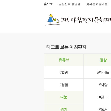
홈으로
깊은산속 옹달샘
꽃피는 아침마을
태그로 보는 아침편지
유튜브
명상
#힐링
#아이들
#경험
#사람
나눔
#친구
위기
#독서