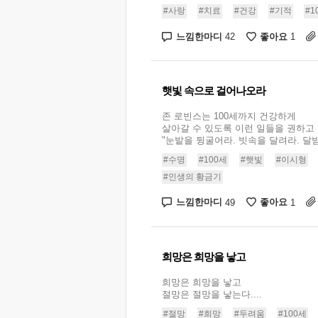
#사랑
#치료
#건강
#기적
#1
느낌한마디
좋아요
42
1
햇빛 속으로 걸어나오라
존 로빈스는 100세까지 건강하게
살아갈 수 있도록 이런 일들을 권하고 
"눈밭을 뒹굴어라. 빗속을 달려라. 달밤에
#수명
#100세
#햇빛
#이시형
#인생의 황금기
느낌한마디
좋아요
49
1
희망은 희망을 낳고
희망은 희망을 낳고
절망은 절망을 낳는다....
#절망
#희망
#두려움
#100세