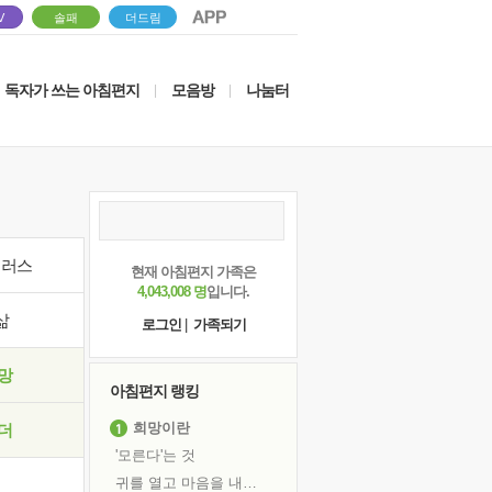
V
솔패
더드림
독자가 쓰는 아침편지
모음방
나눔터
|
|
이러스
현재 아침편지 가족은
4,043,008 명
입니다.
삶
로그인
|
가족되기
망
아침편지 랭킹
희망이란
더
'모른다'는 것
귀를 열고 마음을 내어주고