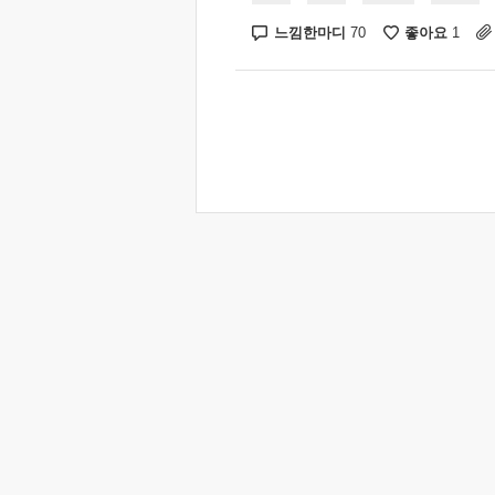
느낌한마디
좋아요
70
1