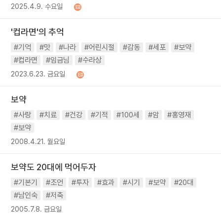
2025.4.9. 수요일
'컵라면'의 추억
#기억
#맛
#나라
#어린시절
#감동
#세포
#보약
#컵라면
#임금님
#수라상
2023.6.23. 금요일
보약
#사랑
#치료
#건강
#기적
#100세
#암
#홍영재
#보약
2008.4.21. 월요일
보약도 20대에 먹어두자
#기본기
#조언
#투자
#효과
#시기
#보약
#20대
#남인숙
#저축
2005.7.8. 금요일