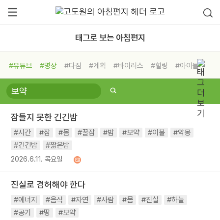
태그로 보는 아침편지
#유튜브
#명상
#다짐
#계획
#바이러스
#힐링
#아이들
#비전캠프
#독서캠프
#삶
#경험
#사람
#도움
#선택
#희망
#나눔
#친구
#링컨학교
#극복
#리더
#위기
잠들지 못한 긴긴밤
#독서
#건강
#면역력
#시간
#잠
#몸
#꿀잠
#밤
#보약
#이불
#악몽
#긴긴밤
#짧은밤
2026.6.11. 목요일
진실로 겸허해야 한다
#에너지
#음식
#자연
#사람
#몸
#진실
#하늘
#공기
#땅
#보약