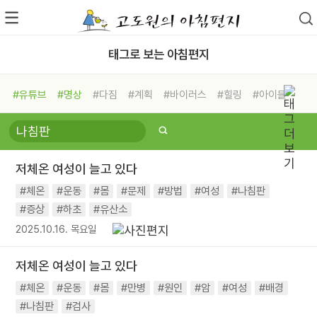
태그로 보는 아침편지
#유튜브
#명상
#다짐
#계획
#바이러스
#힐링
#아이들
#비전캠프
#독서캠프
#삶
#경험
#사람
#도움
#선택
#희망
#나눔
#친구
#링컨학교
#극복
#리더
#위기
저체온 여성이 늘고 있다
#독서
#건강
#면역력
#체온
#운동
#몸
#문제
#방법
#여성
#나침판
#증상
#하초
#유산소
2025.10.16. 목요일
저체온 여성이 늘고 있다
#체온
#운동
#몸
#만병
#원인
#암
#여성
#배경
#나침판
#검사