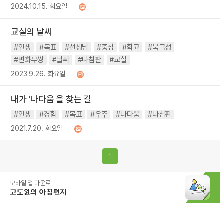
2024.10.15. 화요일
교실의 날씨
#인생
#목표
#선생님
#중심
#학교
#북극성
#변화무쌍
#날씨
#나침판
#교실
2023.9.26. 화요일
내가 '나다움'을 찾는 길
#인생
#경험
#목표
#우주
#나다움
#나침판
2021.7.20. 화요일
1
모바일 앱 다운로드
고도원의 아침편지