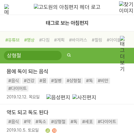
태그로 보는 아침편지
#유튜브
#명상
#다짐
#계획
#바이러스
#힐링
#아이들
#비전캠프
#독서캠프
#삶
#경험
#사람
#도움
#선택
#희망
#나눔
#친구
#링컨학교
#극복
#리더
#위기
몸에 독이 되는 음식
#독서
#건강
#면역력
#음식
#건강
#몸
#질병
#상형철
#독
#비만
#다이어트
2019.12.12. 목요일
약도 되고 독도 된다
#음식
#약
#독소
#상형철
#독
#세포
#다이어트
2019.10.5. 토요일