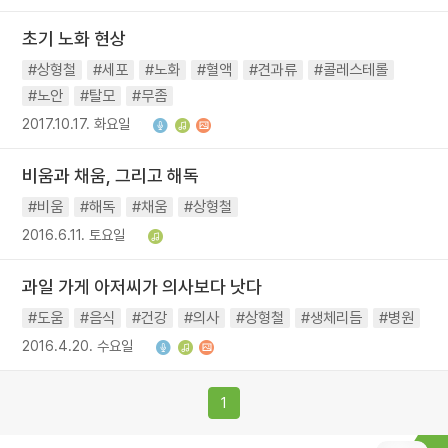
초기 노화 현상
#상형철
#세포
#노화
#혈액
#견과류
#콜레스테롤
#노안
#탈모
#무좀
2017.10.17. 화요일
비움과 채움, 그리고 해독
#비움
#해독
#채움
#상형철
2016.6.11. 토요일
과일 가게 아저씨가 의사보다 낫다
#도움
#음식
#건강
#의사
#상형철
#생체리듬
#병원
2016.4.20. 수요일
1