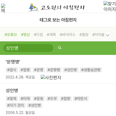
태그로 보는 아침편지
#유튜브
#명상
#다짐
#계획
#바이러스
#힐링
#아이들
#비전캠프
#독서캠프
#삶
#경험
#사람
#도움
#선택
#희망
#나눔
#친구
#링컨학교
#극복
#리더
#위기
'문명병'
#독서
#건강
#면역력
#음식
#질병
#문명
#문명병
#성인병
#생활습관병
2022.4.28. 목요일
성인병
#절제
#미래
#운동
#두부
#질병
#박완서
#자기 관리
#성인병
2006.5.22. 월요일