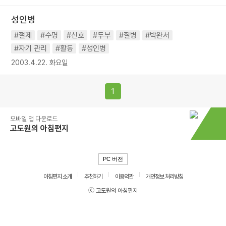
성인병
#절제
#수명
#신호
#두부
#질병
#박완서
#자기 관리
#활동
#성인병
2003.4.22. 화요일
1
모바일 앱 다운로드
고도원의 아침편지
PC 버전
아침편지 소개
추천하기
이용약관
개인정보 처리방침
ⓒ 고도원의 아침편지