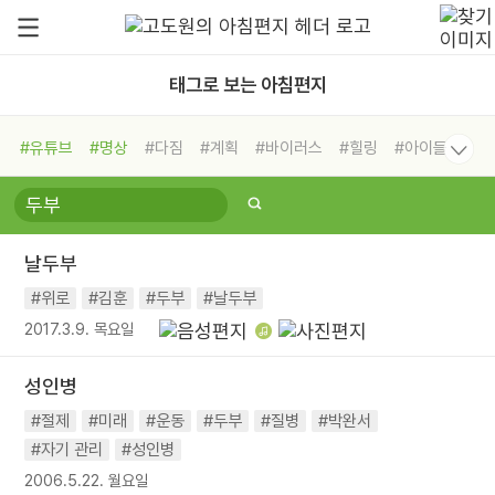
태그로 보는 아침편지
#유튜브
#명상
#다짐
#계획
#바이러스
#힐링
#아이들
#비전캠프
#독서캠프
#삶
#경험
#사람
#도움
#선택
#희망
#나눔
#친구
#링컨학교
#극복
#리더
#위기
날두부
#독서
#건강
#면역력
#위로
#김훈
#두부
#날두부
2017.3.9. 목요일
성인병
#절제
#미래
#운동
#두부
#질병
#박완서
#자기 관리
#성인병
2006.5.22. 월요일