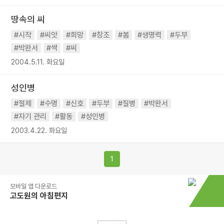
땅속의 씨
#시작
#씨앗
#희망
#창조
#봄
#생명력
#두부
#박완서
#싹
#씨
2004.5.11. 화요일
성인병
#절제
#수명
#신호
#두부
#질병
#박완서
#자기 관리
#활동
#성인병
2003.4.22. 화요일
1
모바일 앱 다운로드
고도원의 아침편지