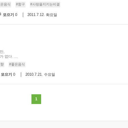
좋은음식
#함구
#사랑을지키는비결
9/
모으기
2011.7.12. 화요일
0
스
10
크
10
만,
없다. ...
1
영향
#좋은음식
10
모으기
2010.7.21. 수요일
0
11
1
크
12