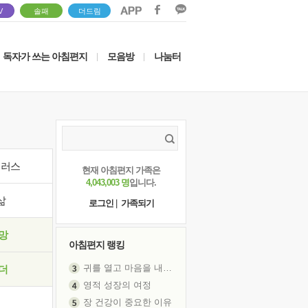
V
솔패
더드림
독자가 쓰는 아침편지
모음방
나눔터
|
|
이러스
현재 아침편지 가족은
4,043,003 명
입니다.
삶
로그인
|
가족되기
망
아침편지 랭킹
귀를 열고 마음을 내어주고
더
영적 성장의 여정
장 건강이 중요한 이유