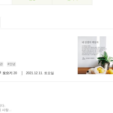
관
#안녕
모으기
2021.12.11. 토요일
20
다.
사랑...