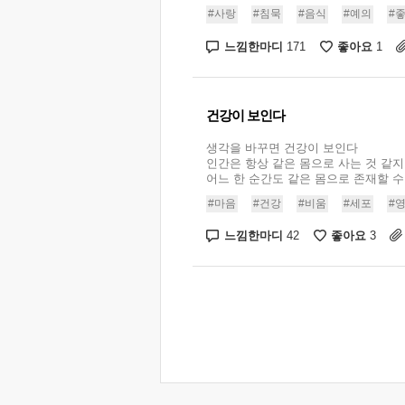
#사랑
#침묵
#음식
#예의
#
느낌한마디
좋아요
171
1
건강이 보인다
생각을 바꾸면 건강이 보인다
인간은 항상 같은 몸으로 사는 것 같지
어느 한 순간도 같은 몸으로 존재할 수가 
#마음
#건강
#비움
#세포
#
느낌한마디
좋아요
42
3