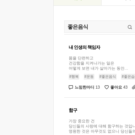
내 인생의 책임자
몸을 단련하고
건강함을 지켜나가는 일은
어떻게 보면 내가 살아가는 동안...
#행복
#운동
#좋은음식
#좋은습
느낌한마디
좋아요
13
43
함구
가장 중요한 건
당신들의 사랑에 대해 함구하는 것입니
영원한 것은 아무것도 없으니 당신들의 