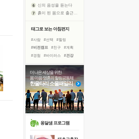
신의 음성을 듣는다
흙이 된 몸으로 출근하는 여자
극과 극의 양 끝단
내가 '나다움'을 찾는 길
태그로 보는 아침편지
피해 갈 수 없는 사건들
#사람
#선택
#힐링
처음 손을 잡았던 날
#비전캠프
#친구
#계획
꿈이 실제가 되는 것
#경험
#바이러스
#건강
'말 타는 법'을 먼저
#나눔
#다짐
#유튜브
졸업식 사진을 보며
#리더
#링컨학교
#독서
더 나은 세상을 위한
아픈 아버지를 위한 공간 설계
몸·마음·영혼의 힐링공동체
#극복
#명상
#면역력
극심한 변비, 어깨결림, 수면 장애
한울타리 소울패밀리
#도움
#위기
#독서캠프
보고 싶은 어머니
#삶
#아이들
#희망
유년 시절의 부산 영도 바다
못된 꼰대들
거울 속의 나
희망이란
옹달샘 프로그램
'모른다'는 것