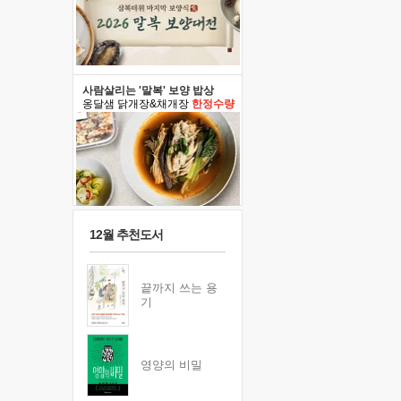
사람살리는 '말복' 보양 밥상
옹달샘 닭개장&채개장
한정수량
12월 추천도서
끝까지 쓰는 용
기
영양의 비밀