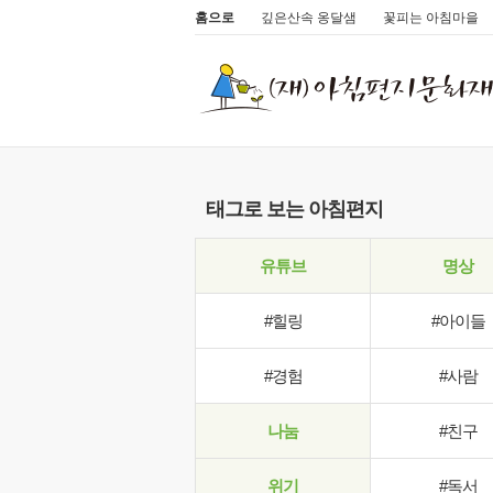
홈으로
깊은산속 옹달샘
꽃피는 아침마을
태그로 보는 아침편지
유튜브
명상
#힐링
#아이들
#경험
#사람
나눔
#친구
위기
#독서