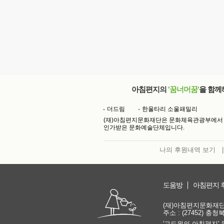
아침편지의
'꿈너머꿈'
을 함께
더드림
한울타리 소울패밀리
(재)아침편지문화재단은 문화체육관광부에서
인가받은 문화예술단체입니다.
나의 후원내역 보기
|
도움방
아침편지 
(재)아침편지문화재단 | 
주소 : (27452) 충
'고도원의 아침편지' 