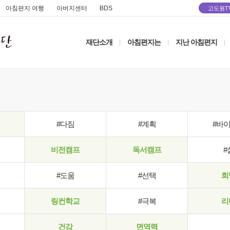
아침편지 여행
아버지센터
BDS
고도원T
재단소개
아침편지는
지난 아침편지
|
|
|
#다짐
#계획
#바
비전캠프
독서캠프
#
#도움
#선택
희
링컨학교
#극복
리
건강
면역력