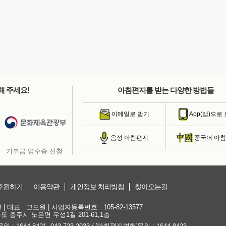
해 주세요!
아침편지를 받는 다양한 방법들
이메일로 받기
App(앱)으로
음성 아침편지
중국어 아
기부금 영수증 신청
후원하기
이용약관
개인정보 처리방침
찾아오는길
대표 : 고도원 | 사업자등록번호 : 105-82-13577
청북도 충주시 노은면 우성1길 201-61,1층
문의 :
,
/ '아침편지여행'문의 :