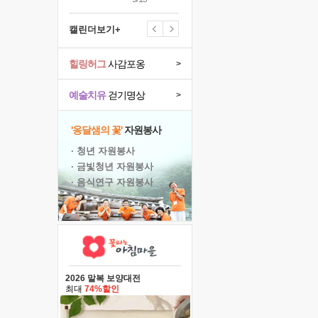
캘린더보기+
힐링허그
사감포옹
>
예술치유
걷기명상
>
'옹달샘의 꽃'
자원봉사
· 청년 자원봉사
· 금빛청년 자원봉사
· 음식연구 자원봉사
2026 말복 보양대전
최대
74%할인