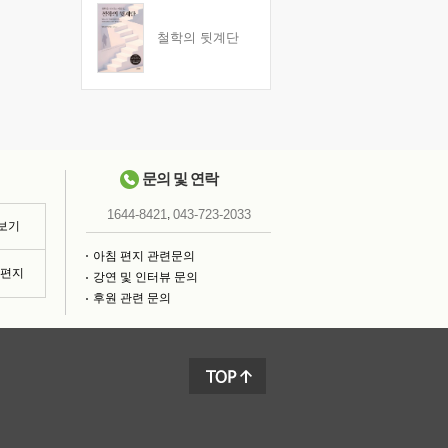
철학의 뒷계단
문의 및 연락
,
1644-8421
043-723-2033
 보기
아침 편지 관련문의
침편지
강연 및 인터뷰 문의
후원 관련 문의