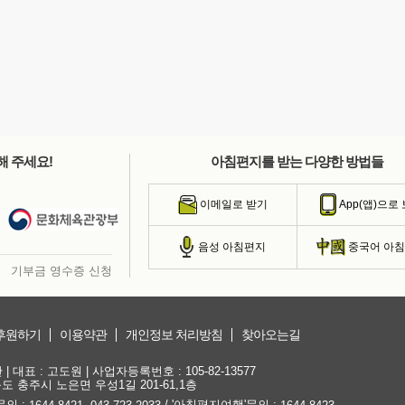
해 주세요!
아침편지를 받는 다양한 방법들
이메일로 받기
App(앱)으로
음성 아침편지
중국어 아
기부금 영수증 신청
후원하기
이용약관
개인정보 처리방침
찾아오는길
대표 : 고도원 | 사업자등록번호 : 105-82-13577
청북도 충주시 노은면 우성1길 201-61,1층
문의 :
,
/ '아침편지여행'문의 :