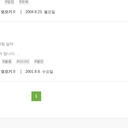
#법정
#유쾌
모으기
2004.8.23. 월요일
0
처럼 살며
맙니다. ...
#불꽃
#사나이
#옐친
모으기
2001.8.8. 수요일
0
1