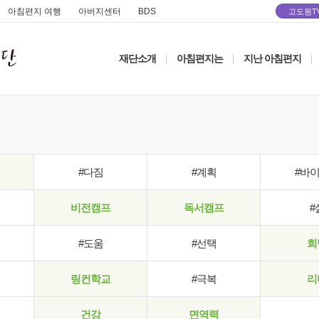
아침편지 여행
아버지센터
BDS
고도원T
재단소개
아침편지는
지난 아침편지
|
|
|
#다짐
#계획
#바
비전캠프
독서캠프
#
#도움
#선택
희
링컨학교
#극복
리
건강
면역력