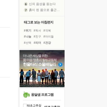
신의 음성을 듣는다
흙이 된 몸으로 출근하는 여자
극과 극의 양 끝단
내가 '나다움'을 찾는 길
태그로 보는 아침편지
피해 갈 수 없는 사건들
#위기
#독서
#극복
처음 손을 잡았던 날
#나눔
#친구
#아이들
꿈이 실제가 되는 것
#선택
#리더
#건강
'말 타는 법'을 먼저
#바이러스
#계획
#삶
졸업식 사진을 보며
#희망
#경험
#사람
더 나은 세상을 위한
극심한 변비, 어깨결림, 수면 장애
몸·마음·영혼의 힐링공동체
#명상
#유튜브
#다짐
아픈 아버지를 위한 공간 설계
한울타리 소울패밀리
#도움
#링컨학교
슬럼프
#비전캠프
#힐링
보고 싶은 어머니
#독서캠프
#면역력
유년 시절의 부산 영도 바다
못된 꼰대들
희망이란
옹달샘 프로그램
'모른다'는 것