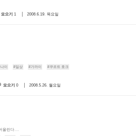
모으기
2008.6.19. 목요일
1
#나이
#일상
#가까이
#쿠르트 호크
모으기
2008.5.26. 월요일
0
울린다....