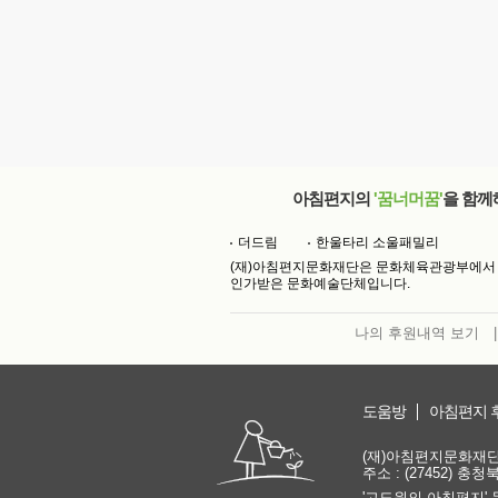
아침편지의
'꿈너머꿈'
을 함께
더드림
한울타리 소울패밀리
(재)아침편지문화재단은 문화체육관광부에서
인가받은 문화예술단체입니다.
나의 후원내역 보기
|
도움방
아침편지 
(재)아침편지문화재단 | 
주소 : (27452) 충
'고도원의 아침편지' 