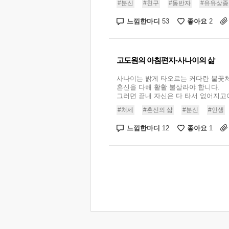
#분신
#친구
#동반자
#유유상종
느낌한마디
좋아요
53
2
고도원의 아침편지-사나이의 삶
사나이는 밝게 타오르는 커다란 불꽃
혼신을 다해 활활 불살라야 합니다.
그러면 끝내 자신은 다 타서 없어지고야 
#처세
#혼신의 삶
#분신
#인생
느낌한마디
좋아요
12
1