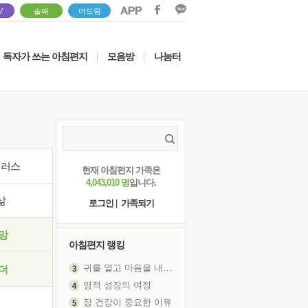
V
솔패
더드림
독자가 쓰는 아침편지
모음방
나눔터
|
|
이러스
현재 아침편지 가족은
4,043,010 명
입니다.
삶
로그인
|
가족되기
망
아침편지 랭킹
귀를 열고 마음을 내어주고
더
영적 성장의 여정
장 건강이 중요한 이유