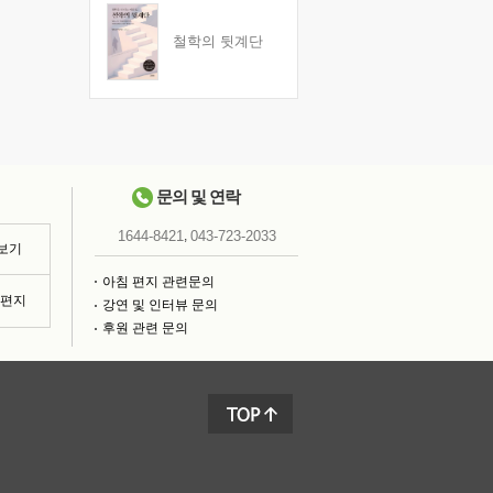
철학의 뒷계단
문의 및 연락
,
1644-8421
043-723-2033
 보기
아침 편지 관련문의
침편지
강연 및 인터뷰 문의
후원 관련 문의