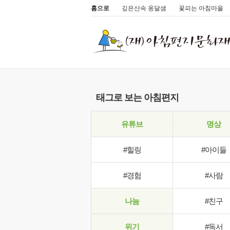
홈으로
깊은산속 옹달샘
꽃피는 아침마을
태그로 보는 아침편지
유튜브
명상
#힐링
#아이들
#경험
#사람
나눔
#친구
위기
#독서