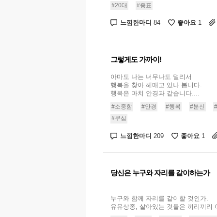
#20대
#증표
느낌한마디
좋아요
84
1
그렇게도 가까이!
아마도 나는 너무나도 멀리서
행복을 찾아 헤매고 있나 봅니다.
행복은 마치 안경과 같습니다....
#소중함
#안경
#행복
#분신
#무심
느낌한마디
좋아요
209
1
당신은 누구와 자리를 같이하는가
누구와 함께 자리를 같이할 것인가.
유유상종, 살아있는 것들은 끼리끼리 어