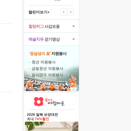
캘린더보기+
힐링허그
사감포옹
>
예술치유
걷기명상
>
'옹달샘의 꽃'
자원봉사
· 청년 자원봉사
· 금빛청년 자원봉사
· 음식연구 자원봉사
2026 말복 보양대전
최대
74%할인