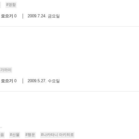
혼
#명함
9/
모으기
2009.7.24. 금요일
0
스
10
크
10
1
#가까이
10
모으기
2009.5.27. 수요일
0
11
크
12
.
마음
#선물
#행운
#나카타니 아키히로