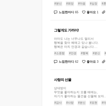
#분신
#희망
#마음
#심장
#
느낌한마디
좋아요
65
1
그렇게도 가까이!
아마도 나는 너무나도 멀리서
행복을 찾아 헤매고 있나 봅니다.
행복은 마치 안경과 같습니다....
#소중함
#안경
#행복
#분신
느낌한마디
좋아요
62
3
사랑의 선물
상대방이
무엇을 좋아하는지 모를 때에는,
자기가 좋아하는 물건을 선물해 보자...
#감사
#사랑
#분신
#표현
#