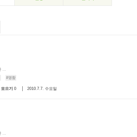
..
혼
#명함
모으기
2010.7.7. 수요일
0
..