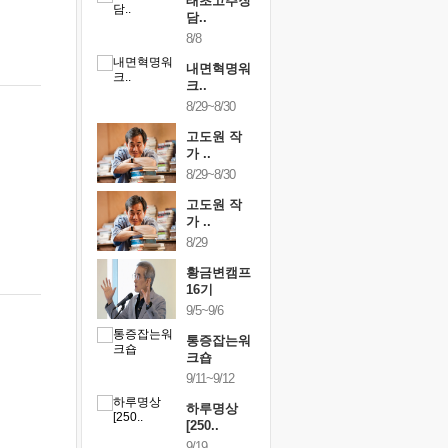
행복한가족
태초고추장
행복한가
여행
담..
여행
24~9/26
8/8
9/24~9/26
건강명상법
내면혁명워
건강명상
..
크..
스..
/9~10/10
8/29~8/30
10/9~10/10
내면혁명워
고도원 작
내면혁명
..
가 ..
크..
/17~10/18
8/29~8/30
10/17~10/18
황금변캠프
고도원 작
황금변캠
7기
가 ..
17기
/30~10/31
8/29
10/30~10/31
통증잡는워
황금변캠프
통증잡는
크숍
16기
크숍
/7~11/8
9/5~9/6
11/7~11/8
내면혁명워
통증잡는워
내면혁명
..
크숍
크..
/12~12/13
9/11~9/12
12/12~12/13
하루명상
[250..
9/19