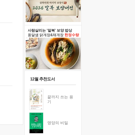
사람살리는 '말복' 보양 밥상
옹달샘 닭개장&채개장
한정수량
12월 추천도서
끝까지 쓰는 용
기
영양의 비밀