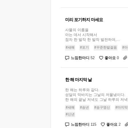
미리 포기하지 마세요
사물의 이름을
아는 데서 시작해서
점차 한 발작 한 발작 발전하여,...
#새해
#포기
#꾸준한발걸음
#
느낌한마디
좋아요
52
0
한 해 마지막 날
한 해는 하루와 같다.
섣달의 막바지는 그날의 저물녘이다.
한 해의 끝날 저녁도 그날 하루의 저녁일
#새해
#송년
#송구영신
#마지막
#신년
느낌한마디
좋아요
115
2