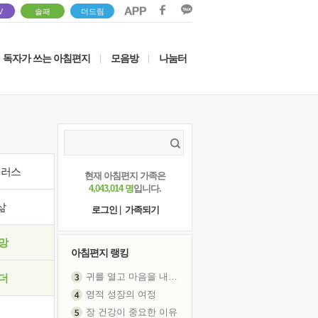
V
솔패
더드림
독자가 쓰는 아침편지
모음방
나눔터
|
|
이러스
현재 아침편지 가족은
4,043,014 명
입니다.
삶
로그인
|
가족되기
망
아침편지 랭킹
귀를 열고 마음을 내어주고
더
영적 성장의 여정
장 건강이 중요한 이유