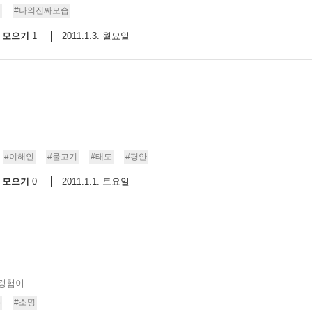
일
#나의진짜모습
9/
모으기
2011.1.3. 월요일
1
스
10
크
10
1
#이해인
#물고기
#태도
#평안
10
모으기
2011.1.1. 토요일
0
11
크
12
험이 ...
유
#소명