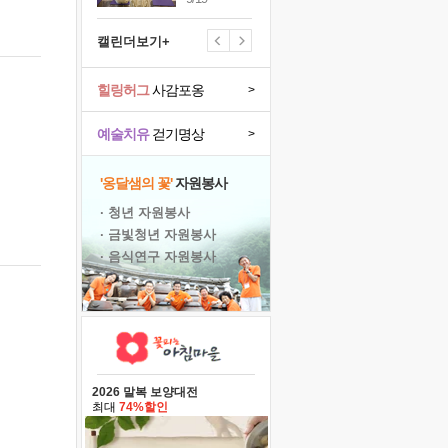
캘린더보기+
힐링허그
사감포옹
>
예술치유
걷기명상
>
'옹달샘의 꽃'
자원봉사
· 청년 자원봉사
· 금빛청년 자원봉사
· 음식연구 자원봉사
2026 말복 보양대전
최대
74%할인