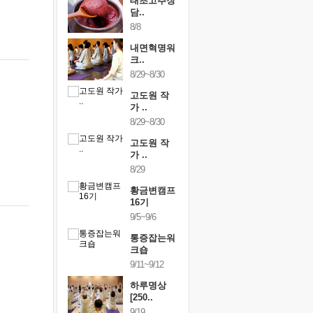
행복한가족
태초고추장
행복한가
여행
담..
여행
24~9/26
8/8
9/24~9/26
건강명상법
내면혁명워
건강명상
..
크..
스..
/9~10/10
8/29~8/30
10/9~10/10
내면혁명워
고도원 작
내면혁명
..
가 ..
크..
/17~10/18
8/29~8/30
10/17~10/18
황금변캠프
고도원 작
황금변캠
7기
가 ..
17기
/30~10/31
8/29
10/30~10/31
통증잡는워
황금변캠프
통증잡는
크숍
16기
크숍
/7~11/8
9/5~9/6
11/7~11/8
내면혁명워
통증잡는워
내면혁명
..
크숍
크..
/12~12/13
9/11~9/12
12/12~12/13
하루명상
[250..
9/19