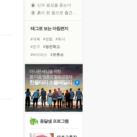
신의 음성을 듣는다
흙이 된 몸으로 출근하는 여자
극과 극의 양 끝단
내가 '나다움'을 찾는 길
태그로 보는 아침편지
피해 갈 수 없는 사건들
#극복
#경험
#독서
처음 손을 잡았던 날
#친구
#링컨학교
꿈이 실제가 되는 것
#바이러스
#유튜브
'말 타는 법'을 먼저
#면역력
#나눔
#리더
졸업식 사진을 보며
#비전캠프
#위기
더 나은 세상을 위한
극심한 변비, 어깨결림, 수면 장애
몸·마음·영혼의 힐링공동체
#독서캠프
#건강
#선택
아픈 아버지를 위한 공간 설계
한울타리 소울패밀리
#사람
#명상
#계획
슬럼프
#다짐
#삶
#희망
#힐링
보고 싶은 어머니
#아이들
#도움
유년 시절의 부산 영도 바다
못된 꼰대들
희망이란
옹달샘 프로그램
'모른다'는 것