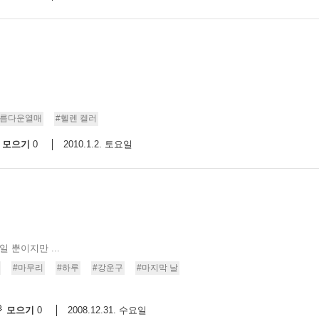
아름다운열매
#헬렌 켈러
모으기
2010.1.2. 토요일
0
 뿐이지만 ...
#마무리
#하루
#강운구
#마지막 날
모으기
2008.12.31. 수요일
0