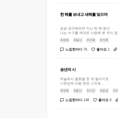
한 해를 보내고 새해를 맞으며
곰곰 생각해보면 지난 한 해 동안
나는 누구를 제대로 사랑해 본 적이 없다.
#새해
#용서
#이해
#가족
느낌한마디
좋아요
76
1
송년의 시
하늘에서 별똥별 한 개 떨어지듯
나뭇잎에 바람 한번 스치듯...
#새해
#용서
#시간
#송년
#
느낌한마디
좋아요
148
0