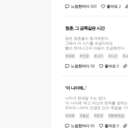
느낌한마디
좋아요
933
2
청춘, 그 금쪽같은 시간
많은 청춘들이 힘겨워한다.
그래서 이 시기를 조금이라도
빨리 벗어나고자 마음이 조급해진다...
#새해
#인생
#나이
#시간
#
느낌한마디
좋아요
58
0
'이 나이에...'
나이가 한계일 수는 없다.
'이 나이에' 하고 자신의 한계를 정하는
우리의 나머지 인생은 단지 죽음을 기다리
#새해
#결심
#한계
#행복한삶
느낌한마디
좋아요
65
0