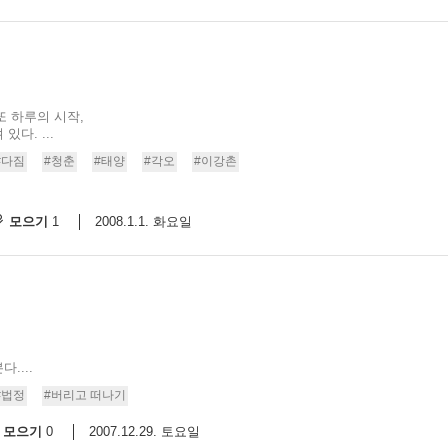
또 하루의 시작,
다. ...
#다짐
#청춘
#태양
#각오
#이강촌
모으기
2008.1.1. 화요일
1
....
#법정
#버리고 떠나기
모으기
2007.12.29. 토요일
0