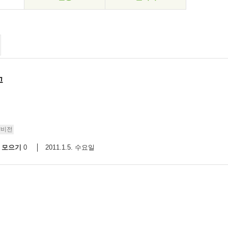
고
#비전
모으기
2011.1.5. 수요일
0