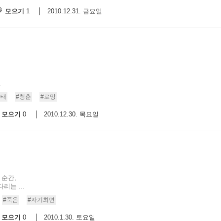
모으기
2010.12.31. 금요일
1
.
나태
#청춘
#로망
모으기
2010.12.30. 목요일
0
 순간,
는 ...
#죽음
#자기최면
모으기
2010.1.30. 토요일
0