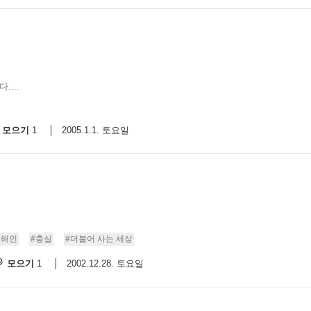
...
모으기
2005.1.1. 토요일
1
이해인
#충실
#더불어 사는 세상
모으기
2002.12.28. 토요일
1