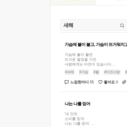
가슴에 불이 붙고, 가슴이 뜨거워지
가슴에 불이 붙은
뜨거운 열정을 가진
사람에게는 비전이 있습니다....
#새해
#가슴
#불
#미친사람
느낌한마디
좋아요
55
0
나는 나를 믿어
'내 안의
소리를 믿자.
나는 나를 믿어. ...