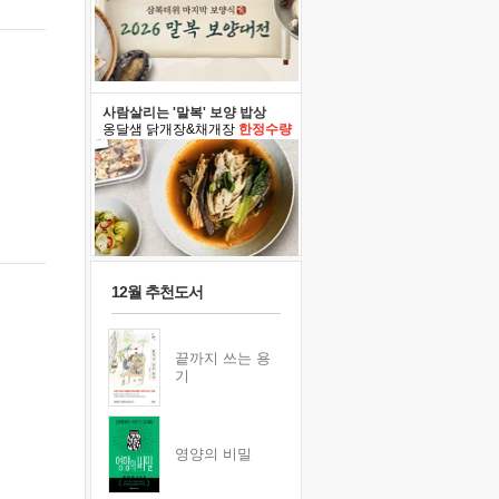
사람살리는 '말복' 보양 밥상
옹달샘 닭개장&채개장
한정수량
12월 추천도서
끝까지 쓰는 용
기
영양의 비밀