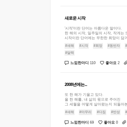
새로운 시작
'시작'이란 단어는 아름다운 말이다.
한 해의 시작, 일주일의 시작, 작게는 
시작이란 단어에는 무한한 희망이 담겨 있
#새해
#시작
#희망
#동반자
#달력
느낌한마디
좋아요
110
2
2008년에는...
또 한 해가 기울고 있다.
올 한 해를, 내 삶의 몫으로 주어진
그 세월을 어떻게 살아왔는지 되돌아본다
#새해
#마무리
#다짐
#반성
느낌한마디
좋아요
69
0