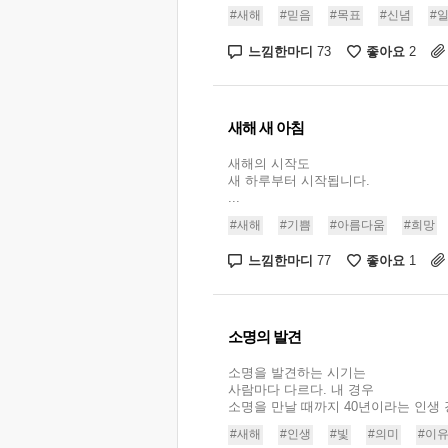
#새해
#믿음
#목표
#신념
#
느낌한마디
좋아요
73
2
새해 새 아침
새해의 시작도
새 하루부터 시작됩니다.
...
#새해
#기쁨
#아름다움
#희망
느낌한마디
좋아요
77
1
소명의 발견
소명을 발견하는 시기는
사람마다 다르다. 내 경우
소명을 만날 때까지 40년이라는 인생 경
#새해
#인생
#빛
#의미
#이