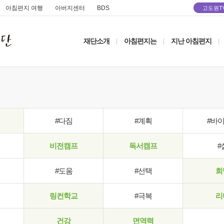
아침편지 여행
아버지센터
BDS
고도원T
재단소개
아침편지는
지난 아침편지
|
|
|
#다짐
#계획
#바
비전캠프
독서캠프
#
#도움
#선택
희
링컨학교
#극복
리
건강
면역력