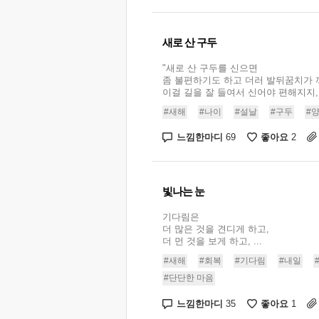
새로 산 구두
"새로 산 구두를 신으면
좀 불편하기도 하고 더러 발뒤꿈치가 
이걸 길을 잘 들여서 신어야 편해지지,.
#새해
#나이
#설날
#구두
#
느낌한마디
좋아요
69
2
빛나는 눈
기다림은
더 많은 것을 견디게 하고,
더 먼 것을 보게 하고, ...
#새해
#회복
#기다림
#내일
#단단한 마음
느낌한마디
좋아요
35
1