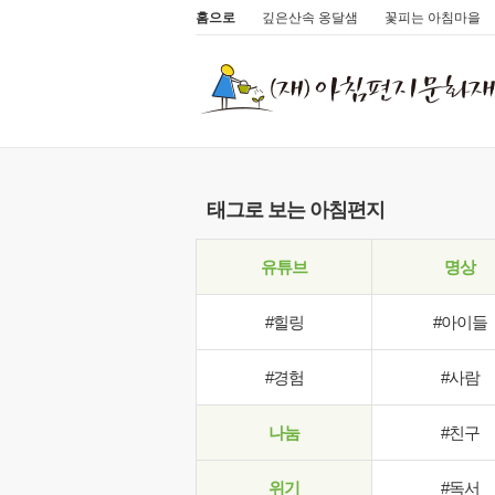
홈으로
깊은산속 옹달샘
꽃피는 아침마을
태그로 보는 아침편지
유튜브
명상
#힐링
#아이들
#경험
#사람
나눔
#친구
위기
#독서