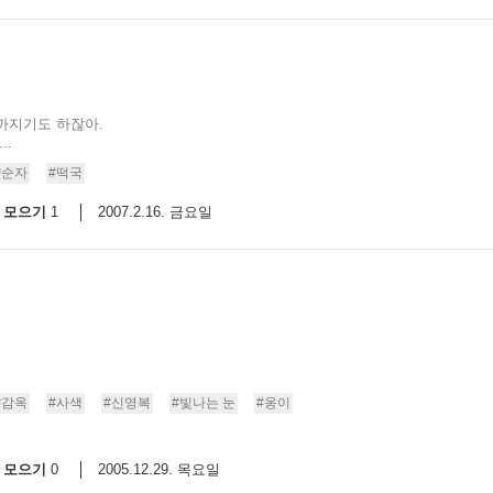
까지기도 하잖아.
..
양순자
#떡국
모으기
2007.2.16. 금요일
1
#감옥
#사색
#신영복
#빛나는 눈
#옹이
모으기
2005.12.29. 목요일
0