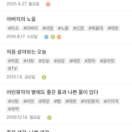
2020.4.27. 월요일
아버지의 노을
#미소
#아버지
#내일
#노을
#신음
#목울대
#태양
2016.8.17. 수요일
처음 살아보는 오늘
#처음
#사랑
#오늘
#성장
#태양
#창의
#윤여정
#TV
2015.1.9. 금요일
어린왕자의 별에도 좋은 풀과 나쁜 풀이 있다
#사랑
#씨앗
#희망
#별
#태양
#어린왕자
#기지개
#새싹
2009.12.14. 월요일