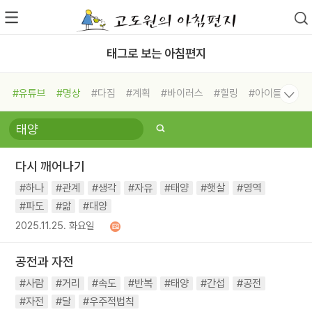
태그로 보는 아침편지
#유튜브
#명상
#다짐
#계획
#바이러스
#힐링
#아이들
#비전캠프
#독서캠프
#삶
#경험
#사람
#도움
#선택
#희망
#나눔
#친구
#링컨학교
#극복
#리더
#위기
다시 깨어나기
#독서
#건강
#면역력
#하나
#관계
#생각
#자유
#태양
#햇살
#영역
#파도
#앎
#대양
2025.11.25. 화요일
공전과 자전
#사람
#거리
#속도
#반복
#태양
#간섭
#공전
#자전
#달
#우주적법칙