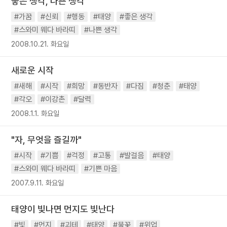
좋은 생각, 나쁜 생각
#가꿈
#신뢰
#행동
#태양
#좋은 생각
#스와미 웨다 바라띠
#나쁜 생각
2008.10.21. 화요일
새로운 시작
#새해
#시작
#희망
#동반자
#다짐
#청춘
#태양
#각오
#이강촌
#달력
2008.1.1. 화요일
"자, 무엇을 즐길까"
#시작
#기쁨
#걱정
#고통
#발걸음
#태양
#스와미 웨다 바라띠
#기쁜 마음
2007.9.11. 화요일
태양이 빛나면 먼지도 빛난다
#빛
#먼지
#괴테
#태양
#불꽃
#위업