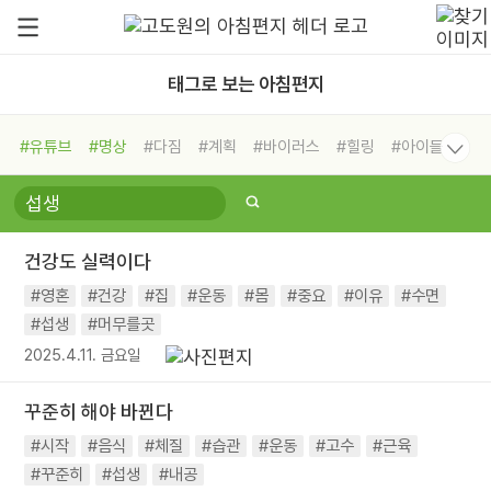
태그로 보는 아침편지
#유튜브
#명상
#다짐
#계획
#바이러스
#힐링
#아이들
#비전캠프
#독서캠프
#삶
#경험
#사람
#도움
#선택
#희망
#나눔
#친구
#링컨학교
#극복
#리더
#위기
건강도 실력이다
#독서
#건강
#면역력
#영혼
#건강
#집
#운동
#몸
#중요
#이유
#수면
#섭생
#머무를곳
2025.4.11. 금요일
꾸준히 해야 바뀐다
#시작
#음식
#체질
#습관
#운동
#고수
#근육
#꾸준히
#섭생
#내공