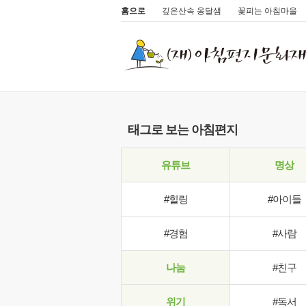
홈으로
깊은산속 옹달샘
꽃피는 아침마을
태그로 보는 아침편지
유튜브
명상
#힐링
#아이들
#경험
#사람
나눔
#친구
위기
#독서