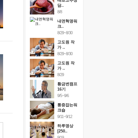
행복한가족
태초고추장
행복한가
여행
담..
여행
24~9/26
8/8
9/24~9/26
건강명상법
내면혁명워
건강명상
..
크..
스..
/9~10/10
8/29~8/30
10/9~10/10
내면혁명워
고도원 작
내면혁명
..
가 ..
크..
/17~10/18
8/29~8/30
10/17~10/18
황금변캠프
고도원 작
황금변캠
7기
가 ..
17기
/30~10/31
8/29
10/30~10/31
통증잡는워
황금변캠프
통증잡는
크숍
16기
크숍
/7~11/8
9/5~9/6
11/7~11/8
내면혁명워
통증잡는워
내면혁명
..
크숍
크..
/12~12/13
9/11~9/12
12/12~12/13
하루명상
[250..
9/19