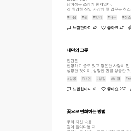
남이섬은 쓰레기 천지였다.
갓 취임한 신입 사장의 첫 업무는 청소였다
#마음
#꽃
#향기
#나무
#청
느낌한마디
좋아요
42
47
내면의 그릇
인간은
현명하고 쓸모 있고 평온한 사람이 된
성장한 것이며, 성장한 만큼 성공한 것이다
#성공
#내면
#성장
#비결
#
느낌한마디
좋아요
41
257
꽃으로 변화하는 방법
우리 자신 속을
깊이 들여다볼 때