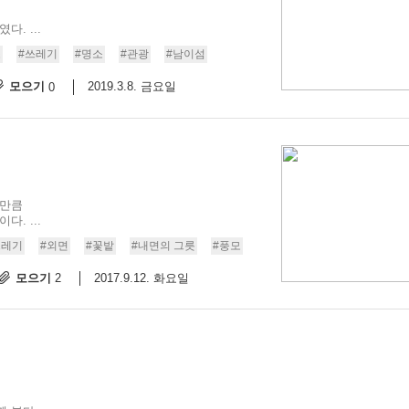
. ...
소
#쓰레기
#명소
#관광
#남이섬
모으기
2019.3.8. 금요일
0
 만큼
. ...
쓰레기
#외면
#꽃밭
#내면의 그릇
#풍모
모으기
2017.9.12. 화요일
2