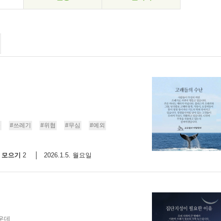
숨
#쓰레기
#위협
#무심
#예외
모으기
2026.1.5. 월요일
2
운데