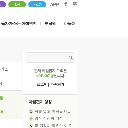
V
솔패
더드림
독자가 쓰는 아침편지
모음방
나눔터
|
|
이러스
현재 아침편지 가족은
4,043,007 명
입니다.
삶
로그인
|
가족되기
망
아침편지 랭킹
귀를 열고 마음을 내어주고
더
영적 성장의 여정
장 건강이 중요한 이유