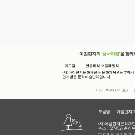
아침편지의
'꿈너머꿈'
을 함께
더드림
한울타리 소울패밀리
(재)아침편지문화재단은 문화체육관광부에서
인가받은 문화예술단체입니다.
나의 후원내역 보기
|
도움방
아침편지 
(재)아침편지문화재단 | 
주소 : (27452) 충
'고도원의 아침편지' 