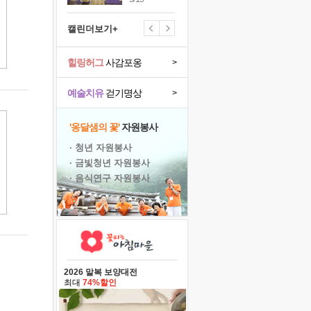
캘린더보기+
힐링허그
사감포옹
>
예술치유
걷기명상
>
'옹달샘의 꽃'
자원봉사
· 청년 자원봉사
· 금빛청년 자원봉사
· 음식연구 자원봉사
2026 말복 보양대전
최대
74%할인