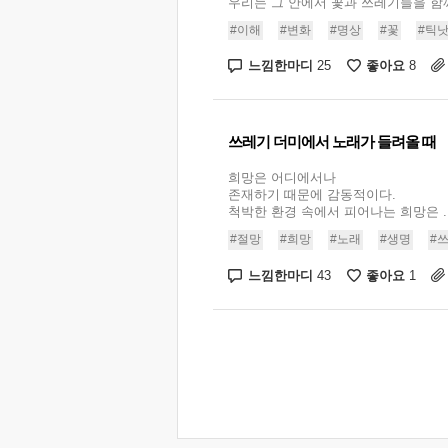
우리는 그 안에서 꽃과 쓰레기들을 함께 
#이해
#변화
#명상
#꽃
#틱
느낌한마디
좋아요
25
8
쓰레기 더미에서 노래가 들려올 때
희망은 어디에서나
존재하기 때문에 감동적이다.
척박한 환경 속에서 피어나는 희망은 ..
#절망
#희망
#노래
#생명
#
느낌한마디
좋아요
43
1