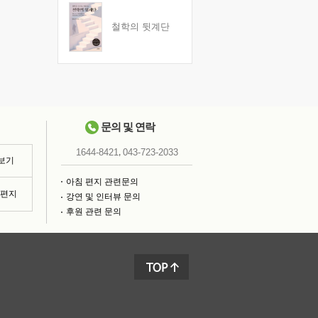
철학의 뒷계단
문의 및 연락
,
1644-8421
043-723-2033
 보기
아침 편지 관련문의
침편지
강연 및 인터뷰 문의
후원 관련 문의