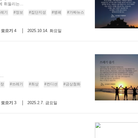
 휘둘리는...
9/
쓰레기
#정보
#집단지성
#병폐
#가짜뉴스
스
모으기
2025.10.14. 화요일
4
10
크
10
1
10
..
당장
#쓰레기
#최상
#컨디션
#금상첨화
11
모으기
2025.2.7. 금요일
3
크
12