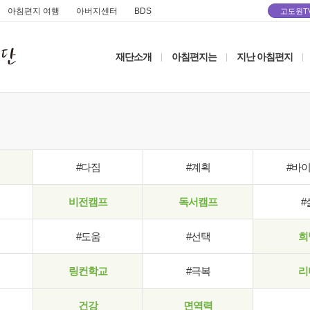
아침편지 여행
아버지센터
BDS
고도원T
재단소개
아침편지는
지난 아침편지
|
|
|
#다짐
#계획
#바
비전캠프
독서캠프
#
#도움
#선택
희
링컨학교
#극복
리
건강
면역력