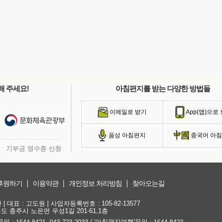
해 주세요!
아침편지를 받는 다양한 방법들
이메일로 받기
App(앱)으로
음성 아침편지
중국어 아
기부금 영수증 신청
후원하기
이용약관
개인정보 처리방침
찾아오는길
대표 : 고도원 | 사업자등록번호 : 105-82-13577
청북도 충주시 노은면 우성1길 201-61,1층
문의 :
,
/ '아침편지여행'문의 :