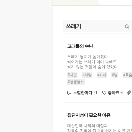
고래들의 수난
쓰레기 봉지가 쏟아졌다
썩어가는 쓰레기 더미 속에도
썩지 않는 것들이 숨어 있었다...
#자연
#사람
#바다
#병
#목
#영생불사
느낌한마디
좋아요
21
6
집단지성이 필요한 이유
대한민국 사회의 대립과
갈등의 진폭이 갈수록 커지는 이유 가