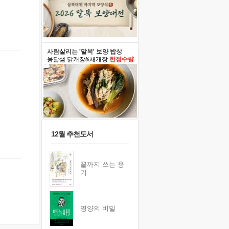
사람살리는 '말복' 보양 밥상
옹달샘 닭개장&채개장
한정수량
12월 추천도서
끝까지 쓰는 용
기
영양의 비밀