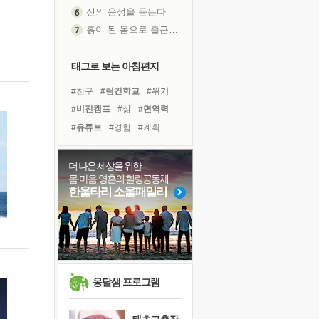
신의 음성을 듣는다
흙이 된 몸으로 출근하는 여자
극과 극의 양 끝단
내가 '나다움'을 찾는 길
태그로 보는 아침편지
피해 갈 수 없는 사건들
#친구
#링컨학교
#위기
처음 손을 잡았던 날
#비전캠프
#삶
#면역력
꿈이 실제가 되는 것
#유튜브
#경험
#계획
'말 타는 법'을 먼저
#독서캠프
#건강
#희망
졸업식 사진을 보며
#나눔
#아이들
#리더
더 나은 세상을 위한
아픈 아버지를 위한 공간 설계
몸·마음·영혼의 힐링공동체
#바이러스
#사람
#극복
극심한 변비, 어깨결림, 수면 장애
한울타리 소울패밀리
#명상
#힐링
#독서
보고 싶은 어머니
#선택
#다짐
#도움
유년 시절의 부산 영도 바다
못된 꼰대들
거울 속의 나
희망이란
옹달샘 프로그램
'모른다'는 것