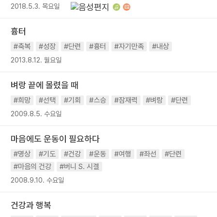
2018.5.3. 목요일
흉터
#축복
#성장
#단련
#흉터
#자기만족
#내상
2013.8.12. 월요일
벼랑 끝에 몰렸을 때
#희망
#선택
#기회
#스승
#잠재력
#벼랑
#단련
2009.8.5. 수요일
마음에도 운동이 필요하다
#명상
#기도
#건강
#운동
#여행
#좌선
#단련
#마음의 건강
#버니 S. 시겔
2008.9.10. 수요일
건강과 행복