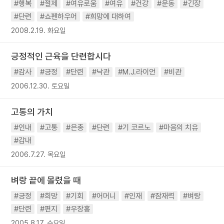
#행복
#절제
#여유로움
#여유
#건강
#운동
#긴장
#단련
#쇼펜하우어
#희망에 대하여
2008.2.19. 화요일
긍정적인 근육을 단련합시다
#감사
#긍정
#단련
#낙관
#M.J.라이언
#비관
2006.12.30. 토요일
고통의 가치
#인내
#고통
#은총
#단련
#기 코르노
#마음의 치유
#감내
2006.7.27. 목요일
벼랑 끝에 몰렸을 때
#긍정
#희망
#기회
#어머니
#인재
#잠재력
#벼랑
#단련
#편지
#우장홍
2005.8.17. 수요일