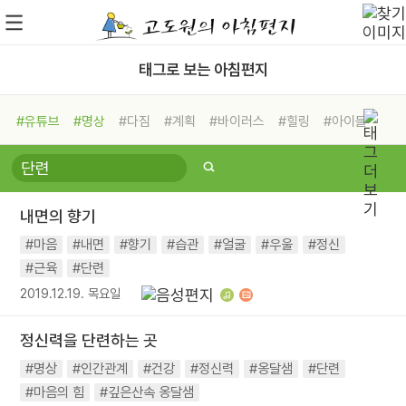
태그로 보는 아침편지
#유튜브
#명상
#다짐
#계획
#바이러스
#힐링
#아이들
#비전캠프
#독서캠프
#삶
#경험
#사람
#도움
#선택
#희망
#나눔
#친구
#링컨학교
#극복
#리더
#위기
내면의 향기
#독서
#건강
#면역력
#마음
#내면
#향기
#습관
#얼굴
#우울
#정신
#근육
#단련
2019.12.19. 목요일
정신력을 단련하는 곳
#명상
#인간관계
#건강
#정신력
#옹달샘
#단련
#마음의 힘
#깊은산속 옹달샘