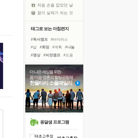
처음 손을 잡았던 날
꿈이 실제가 되는 것
'말 타는 법'을 먼저
졸업식 사진을 보며
태그로 보는 아침편지
아픈 아버지를 위한 공간 설계
#독서캠프
#바이러스
극심한 변비, 어깨결림, 수면 장애
#삶
#희망
#계획
#나눔
보고 싶은 어머니
#명상
#비전캠프
#도움
유년 시절의 부산 영도 바다
#극복
#경험
#면역력
못된 꼰대들
#선택
#사람
#건강
더 나은 세상을 위한
거울 속의 나
몸·마음·영혼의 힐링공동체
#아이들
#리더
#다짐
희망이란
한울타리 소울패밀리
#위기
#독서
#링컨학교
'모른다'는 것
#힐링
#유튜브
#친구
귀를 열고 마음을 내어주고
영적 성장의 여정
장 건강이 중요한 이유
신의 음성을 듣는다
옹달샘 프로그램
흙이 된 몸으로 출근하는 여자