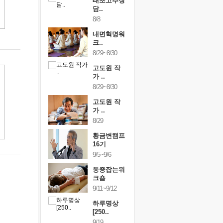
행복한가족
태초고추장
행복한가
여행
담..
여행
24~9/26
8/8
9/24~9/26
건강명상법
내면혁명워
건강명상
..
크..
스..
/9~10/10
8/29~8/30
10/9~10/10
내면혁명워
고도원 작
내면혁명
..
가 ..
크..
/17~10/18
8/29~8/30
10/17~10/18
황금변캠프
고도원 작
황금변캠
7기
가 ..
17기
/30~10/31
8/29
10/30~10/31
통증잡는워
황금변캠프
통증잡는
크숍
16기
크숍
/7~11/8
9/5~9/6
11/7~11/8
내면혁명워
통증잡는워
내면혁명
..
크숍
크..
/12~12/13
9/11~9/12
12/12~12/13
하루명상
[250..
9/19