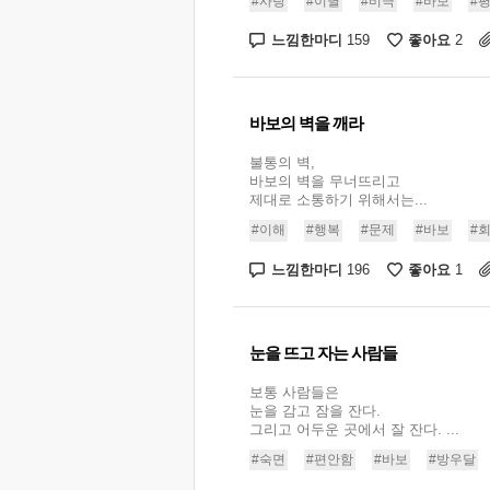
#사랑
#이별
#비극
#바보
#
느낌한마디
좋아요
159
2
바보의 벽을 깨라
불통의 벽,
바보의 벽을 무너뜨리고
제대로 소통하기 위해서는...
#이해
#행복
#문제
#바보
#
느낌한마디
좋아요
196
1
눈을 뜨고 자는 사람들
보통 사람들은
눈을 감고 잠을 잔다.
그리고 어두운 곳에서 잘 잔다. ...
#숙면
#편안함
#바보
#방우달