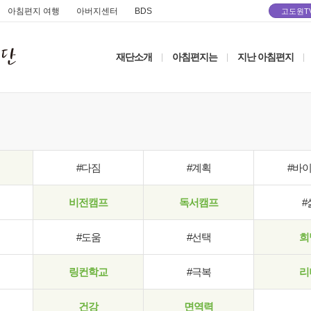
아침편지 여행
아버지센터
BDS
고도원T
재단소개
아침편지는
지난 아침편지
|
|
|
#다짐
#계획
#바
비전캠프
독서캠프
#
#도움
#선택
희
링컨학교
#극복
리
건강
면역력