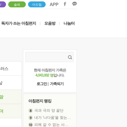
V
솔패
더드림
독자가 쓰는 아침편지
모음방
나눔터
|
|
이러스
현재 아침편지 가족은
4,043,002 명
입니다.
삶
로그인
|
가족되기
망
아침편지 랭킹
극과 극의 양 끝단
더
내가 '나다움'을 찾는 길
피해 갈 수 없는 사건들