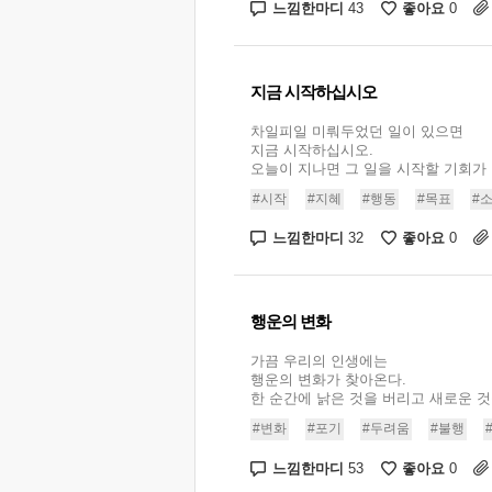
느낌한마디
좋아요
43
0
지금 시작하십시오
차일피일 미뤄두었던 일이 있으면
지금 시작하십시오.
오늘이 지나면 그 일을 시작할 기회가 없
#시작
#지혜
#행동
#목표
#
느낌한마디
좋아요
32
0
행운의 변화
가끔 우리의 인생에는
행운의 변화가 찾아온다.
한 순간에 낡은 것을 버리고 새로운 것을 
#변화
#포기
#두려움
#불행
느낌한마디
좋아요
53
0