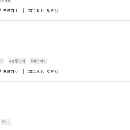
평생바보
모으기
2011.9.19. 월요일
1
회사
#불통의벽
#바보의벽
모으기
2011.4.16. 토요일
0
#노고