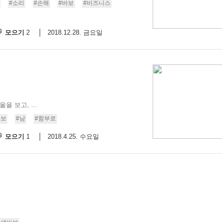
#소리
#손해
#바보
#비즈니스
9/
모으기
2018.12.28. 금요일
2
스
10
크
10
 보고, ...
1
바보
#남
#함부로
10
모으기
2018.4.25. 수요일
1
11
크
12