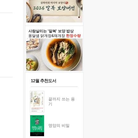
사람살리는 '말복' 보양 밥상
옹달샘 닭개장&채개장
한정수량
12월 추천도서
끝까지 쓰는 용
기
영양의 비밀