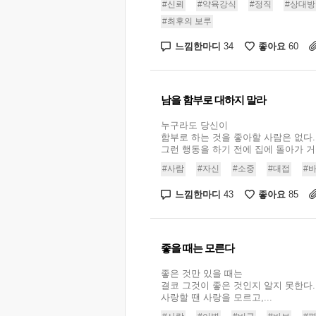
#신뢰
#약육강식
#정직
#상대방
#최후의 보루
느낌한마디
좋아요
34
60
남을 함부로 대하지 말라
누구라도 당신이
함부로 하는 것을 좋아할 사람은 없다.
그런 행동을 하기 전에 집에 돌아가 거울을
#사람
#자신
#소중
#대접
#
느낌한마디
좋아요
43
85
좋을 때는 모른다
좋은 것만 있을 때는
결코 그것이 좋은 것인지 알지 못한다.
사랑할 땐 사랑을 모르고,...