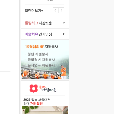
캘린더보기+
힐링허그
사감포옹
>
예술치유
걷기명상
>
'옹달샘의 꽃'
자원봉사
· 청년 자원봉사
· 금빛청년 자원봉사
· 음식연구 자원봉사
2026 말복 보양대전
최대
74%할인