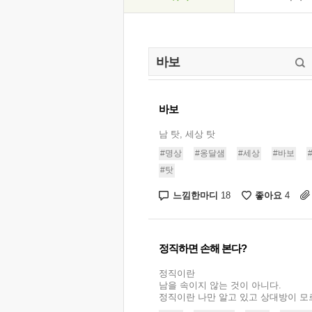
바보
남 탓, 세상 탓
#명상
#옹달샘
#세상
#바보
#탓
느낌한마디
좋아요
18
4
정직하면 손해 본다?
정직이란
남을 속이지 않는 것이 아니다.
정직이란 나만 알고 있고 상대방이 모르고