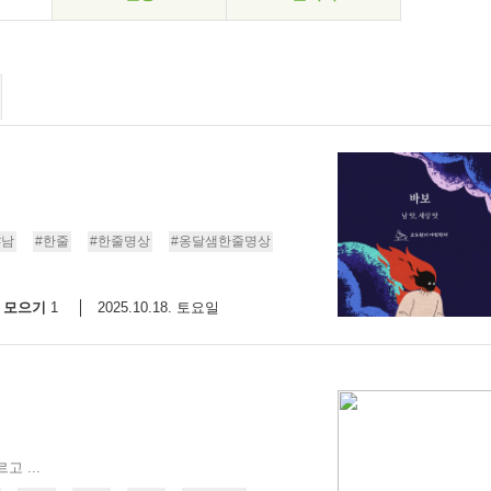
#남
#한줄
#한줄명상
#옹달샘한줄명상
모으기
2025.10.18. 토요일
1
 ...