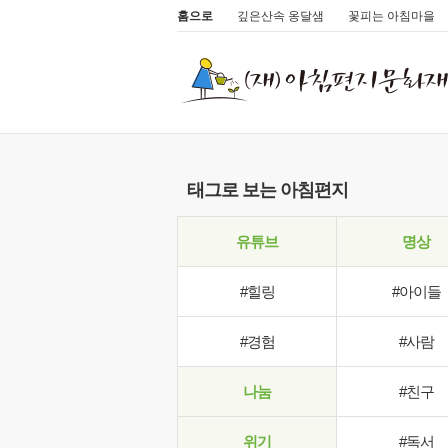
홈으로
깊은산속 옹달샘
꽃피는 아침마을
태그로 보는 아침편지
유튜브
명상
#힐링
#아이들
#경험
#사람
나눔
#친구
위기
#독서