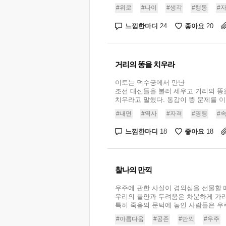
#위로
#나이
#생각
#행동
#
느낌한마디
좋아요
24
20
거리의 똥을 치우라
이토는 덕수궁에서 만난
조선 대신들을 불러 세우고 거리의 똥
치우라고 말했다. 통감이 똥 문제를 이
#내면
#역사
#자격
#명령
#
느낌한마디
좋아요
18
18
찰나의 만끽
우주에 관한 사실이 경외심을 선물할 
우리의 불안과 두려움은 차분하게 가
특히 죽음의 문턱에 놓인 사람들은 우주와
#아름다움
#공존
#만끽
#우주