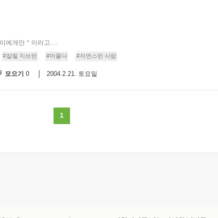
이에게만＂이라고....
#칼릴 지브란
#머물다
#자연스런 사람
모으기
2004.2.21. 토요일
0
1