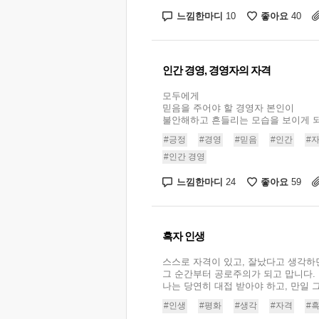
느낌한마디
좋아요
10
40
인간 경영, 경영자의 자격
모두에게
믿음을 주어야 할 경영자 본인이
불안해하고 흔들리는 모습을 보이게 되면
#긍정
#경영
#믿음
#인간
#
#인간 경영
느낌한마디
좋아요
24
59
흑자 인생
스스로 자격이 있고, 잘났다고 생각하
그 순간부터 공로주의가 되고 맙니다.
나는 당연히 대접 받아야 하고, 만일 그
#인생
#평화
#생각
#자격
#