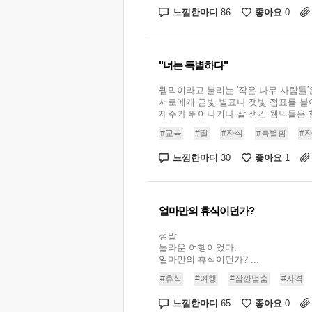
느낌한마디
좋아요
86
0
"너는 특별하다"
웸믹이라고 불리는 '작은 나무 사람들'
서로에게 금빛 별표나 잿빛 점표를 붙
재주가 뛰어나거나 잘 생긴 웸믹들은 항상
#교육
#딸
#자식
#특별함
#
느낌한마디
좋아요
30
1
얼마만의 휴식이던가?
정말
놀라운 여행이었다.
얼마만의 휴식이던가? ...
#휴식
#여행
#잠깐멈춤
#자격
느낌한마디
좋아요
65
0