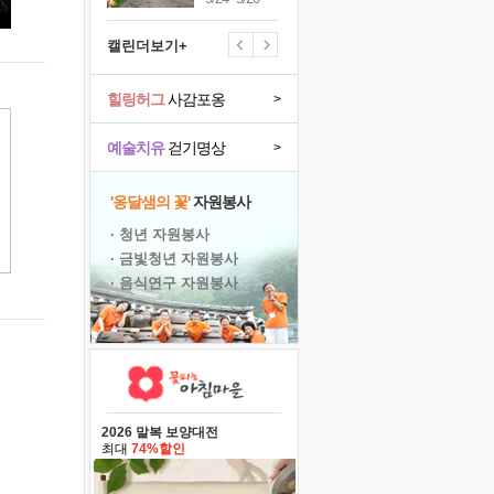
캘린더보기+
힐링허그
사감포옹
>
예술치유
걷기명상
>
'옹달샘의 꽃'
자원봉사
· 청년 자원봉사
· 금빛청년 자원봉사
· 음식연구 자원봉사
2026 말복 보양대전
최대
74%할인