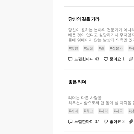
당신의 길을 가라
당신이 원하는 분야의 전문가가 아니라
배운 것이 없다고 실망하거나 주저앉지
틀에 얽매이지 않는 발상과 의욕만 있다면
#방향
#도전
#길
#전문가
#
느낌한마디
좋아요
43
1
좋은 리더
리더는 다른 사람을
최우선시함으로써 맨 앞에 설 자격을 얻는
#리더
#최고
#자격
#자극
#
느낌한마디
좋아요
37
3