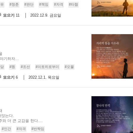
자유
#청춘
#판단
#책임
#자격
#타협
스
10
모으기
2022.12.9. 금요일
11
크
10
1
10
을
야기하자...
속담
#똥
#조선
#이토히로부미
#오물
11
모으기
2022.12.1. 목요일
6
크
12
때
라앉는다.
 더 큰 교감을 한다....
#인간
#자격
#반짝임