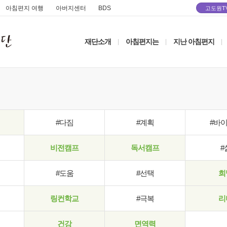
아침편지 여행
아버지센터
BDS
고도원T
재단소개
아침편지는
지난 아침편지
|
|
|
#다짐
#계획
#바
비전캠프
독서캠프
#
#도움
#선택
희
링컨학교
#극복
리
건강
면역력