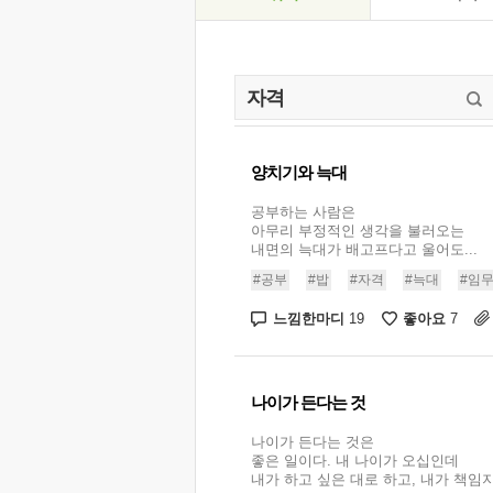
양치기와 늑대
공부하는 사람은
아무리 부정적인 생각을 불러오는
내면의 늑대가 배고프다고 울어도...
#공부
#밥
#자격
#늑대
#임
느낌한마디
좋아요
19
7
나이가 든다는 것
나이가 든다는 것은
좋은 일이다. 내 나이가 오십인데
내가 하고 싶은 대로 하고, 내가 책임지면