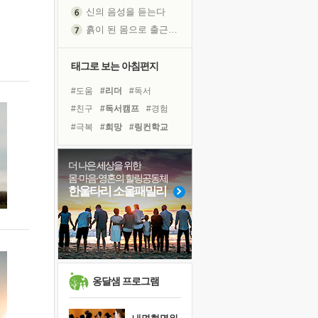
흙이 된 몸으로 출근하는 여자
극과 극의 양 끝단
내가 '나다움'을 찾는 길
피해 갈 수 없는 사건들
태그로 보는 아침편지
처음 손을 잡았던 날
#도움
#리더
#독서
꿈이 실제가 되는 것
#친구
#독서캠프
#경험
'말 타는 법'을 먼저
#극복
#희망
#링컨학교
졸업식 사진을 보며
#건강
#위기
#면역력
극심한 변비, 어깨결림, 수면 장애
#유튜브
#명상
#삶
더 나은 세상을 위한
아픈 아버지를 위한 공간 설계
몸·마음·영혼의 힐링공동체
#선택
#비전캠프
#나눔
슬럼프
한울타리 소울패밀리
#계획
#다짐
#힐링
보고 싶은 어머니
#사람
#바이러스
유년 시절의 부산 영도 바다
#아이들
못된 꼰대들
희망이란
'모른다'는 것
옹달샘 프로그램
귀를 열고 마음을 내어주고