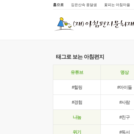
홈으로
깊은산속 옹달샘
꽃피는 아침마을
태그로 보는 아침편지
유튜브
명상
#힐링
#아이들
#경험
#사람
나눔
#친구
위기
#독서