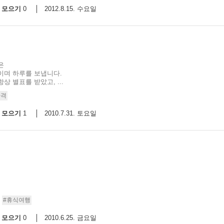
모으기
2012.8.15. 수요일
0
은
이며 하루를 보냅니다.
 별표를 받았고, ...
자격
모으기
2010.7.31. 토요일
1
#휴식여행
모으기
2010.6.25. 금요일
0