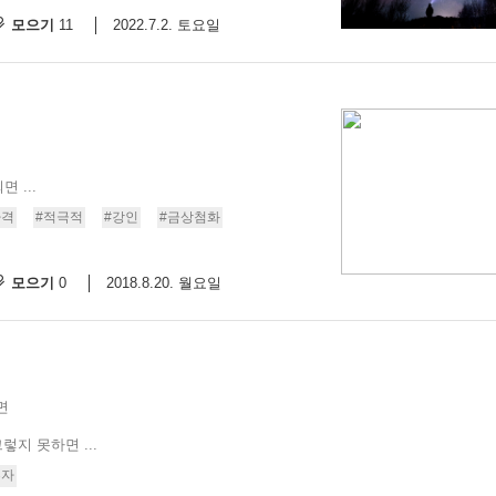
모으기
2022.7.2. 토요일
11
 ...
자격
#적극적
#강인
#금상첨화
모으기
2018.8.20. 월요일
0
면
렇지 못하면 ...
흑자