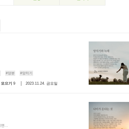
무
#양분
#양치기
모으기
2023.11.24. 금요일
9
...