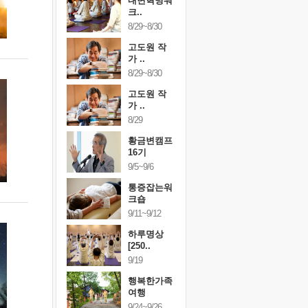
건강명상법
내면혁명워
건강명상
..
크..
스..
/9~10/10
8/29~8/30
10/9~10/10
내면혁명워
고도원 작
내면혁명
..
가 ..
크..
/17~10/18
8/29~8/30
10/17~10/18
황금변캠프
고도원 작
황금변캠
7기
가 ..
17기
/30~10/31
8/29
10/30~10/31
통증잡는워
황금변캠프
통증잡는
크숍
16기
크숍
/7~11/8
9/5~9/6
11/7~11/8
내면혁명워
통증잡는워
내면혁명
..
크숍
크..
/12~12/13
9/11~9/12
12/12~12/13
하루명상
[250..
9/19
행복한가족
여행
9/24~9/26