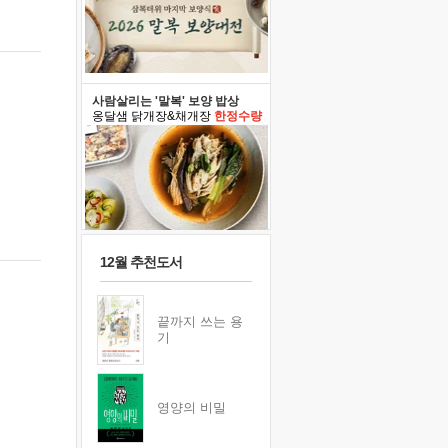
사람살리는 '말복' 보양 밥상
옹달샘 닭개장&채개장
한정수량
12월 추천도서
끝까지 쓰는 용
기
영양의 비밀