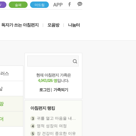
V
솔패
더드림
독자가 쓰는 아침편지
모음방
나눔터
|
|
이러스
현재 아침편지 가족은
4,043,026 명
입니다.
삶
로그인
|
가족되기
망
아침편지 랭킹
영적 성장의 여정
더
장 건강이 중요한 이유
신의 음성을 듣는다