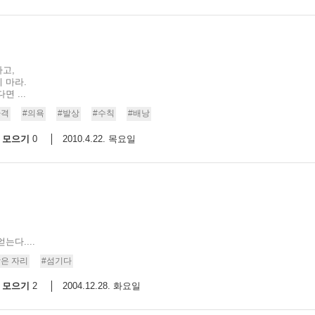
고,
 마라.
 ...
자격
#의욕
#발상
#수칙
#배낭
모으기
2010.4.22. 목요일
0
다....
낮은 자리
#섬기다
모으기
2004.12.28. 화요일
2