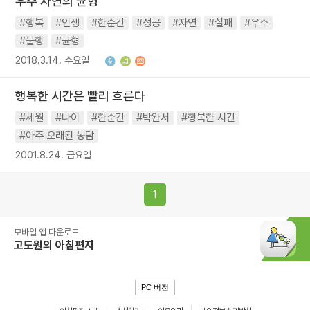
우주 자연의 균형
#행복
#인생
#한순간
#성공
#자연
#실패
#우주
#불행
#균형
2018.3.14. 수요일
행복한 시간은 빨리 흐른다
#세월
#나이
#한순간
#박완서
#행복한 시간
#아주 오래된 농담
2001.8.24. 금요일
1
모바일 앱 다운로드
고도원의 아침편지
PC 버전