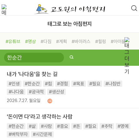
태그로 보는 아침편지
#유튜브
#명상
#다짐
#계획
#바이러스
#힐링
#아이들
#비전캠프
#독서캠프
#삶
#경험
#사람
#도움
#선택
#희망
#나눔
#친구
#링컨학교
#극복
#리더
#위기
내가 '나다움'을 찾는 길
#독서
#건강
#면역력
#인생
#한순간
#힘
#경험
#목표
#필요
#나침반
#나다움
#궁극적
#생산성
2026.7.27. 월요일
'돈이면 다'라고 생각하는 사람
#한순간
#삶
#사람
#중요
#돈
#필요
#추락
#명예
#벼락부자
#시간문제