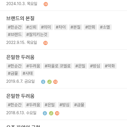
2024.10.3. 목요일
브랜드의 본질
#한순간
#신뢰
#의미
#차이
#본질
#만회
#소멸
#브랜드
#잘지키는것
2022.9.15. 목요일
은밀한 두려움
#한순간
#두려움
#파울로 코엘료
#은밀
#방심
#악화
#금물
#사태
2019.6.7. 금요일
은밀한 두려움
#한순간
#두려움
#은밀
#방심
#금물
2018.6.13. 수요일