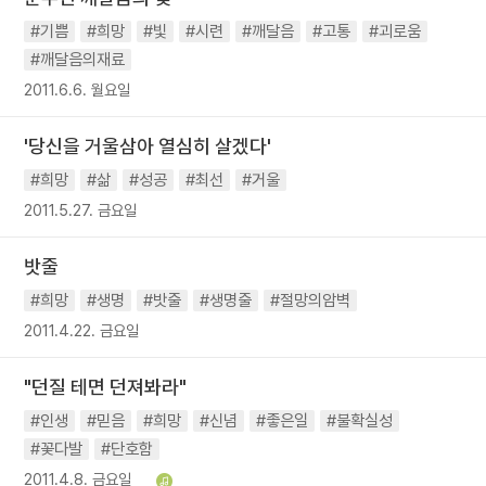
#기쁨
#희망
#빛
#시련
#깨달음
#고통
#괴로움
#깨달음의재료
2011.6.6. 월요일
'당신을 거울삼아 열심히 살겠다'
#희망
#삶
#성공
#최선
#거울
2011.5.27. 금요일
밧줄
#희망
#생명
#밧줄
#생명줄
#절망의암벽
2011.4.22. 금요일
"던질 테면 던져봐라"
#인생
#믿음
#희망
#신념
#좋은일
#불확실성
#꽃다발
#단호함
2011.4.8. 금요일