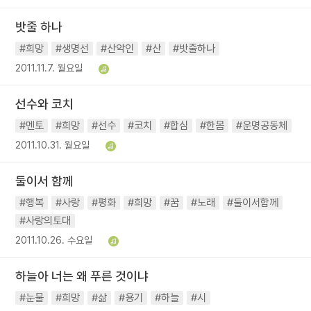
밧줄 하나
#희망
#생명선
#산악인
#산
#밧줄하나
2011.11.7. 월요일
선수와 코치
#멘토
#희망
#선수
#코치
#합심
#한몸
#운명공동체
2011.10.31. 월요일
둘이서 함께
#행복
#사랑
#평화
#희망
#꿈
#노래
#둘이서함께
#사랑의토대
2011.10.26. 수요일
하늘아 너는 왜 푸른 것이냐
#눈물
#희망
#삶
#용기
#하늘
#시