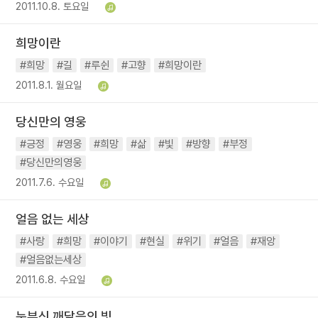
2011.10.8. 토요일
희망이란
#희망
#길
#루쉰
#고향
#희망이란
2011.8.1. 월요일
당신만의 영웅
#긍정
#영웅
#희망
#삶
#빛
#방향
#부정
#당신만의영웅
2011.7.6. 수요일
얼음 없는 세상
#사랑
#희망
#이야기
#현실
#위기
#얼음
#재앙
#얼음없는세상
2011.6.8. 수요일
눈부신 깨달음의 빛