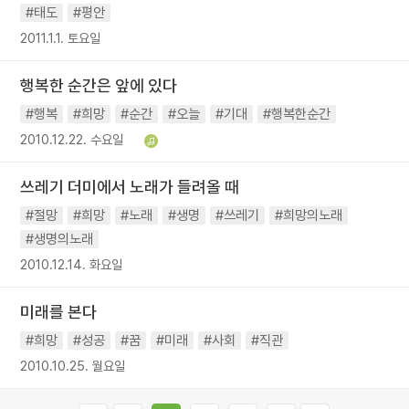
#태도
#평안
2011.1.1. 토요일
행복한 순간은 앞에 있다
#행복
#희망
#순간
#오늘
#기대
#행복한순간
2010.12.22. 수요일
쓰레기 더미에서 노래가 들려올 때
#절망
#희망
#노래
#생명
#쓰레기
#희망의노래
#생명의노래
2010.12.14. 화요일
미래를 본다
#희망
#성공
#꿈
#미래
#사회
#직관
2010.10.25. 월요일