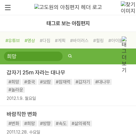
태그로 보는 아침편지
#유튜브
#명상
#다짐
#계획
#바이러스
#힐링
#아이들
#비전캠프
#독서캠프
#삶
#경험
#사람
#도움
#선택
#희망
#나눔
#친구
#링컨학교
#극복
#리더
#위기
갑자기 25m 자라는 대나무
#독서
#건강
#면역력
#희망
#중국
#보람
#잠재력
#갑자기
#대나무
#놀라운
2012.1.9. 월요일
바람직한 변화
#변화
#희망
#방향
#속도
#삶의궤적
2011.12.28. 수요일