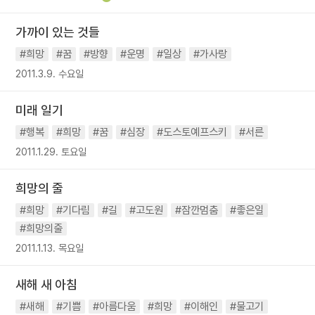
가까이 있는 것들
#희망
#꿈
#방향
#운명
#일상
#가사랑
2011.3.9. 수요일
미래 일기
#행복
#희망
#꿈
#심장
#도스토예프스키
#서른
2011.1.29. 토요일
희망의 줄
#희망
#기다림
#길
#고도원
#잠깐멈춤
#좋은일
#희망의줄
2011.1.13. 목요일
새해 새 아침
#새해
#기쁨
#아름다움
#희망
#이해인
#물고기