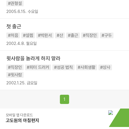
#권형설
2005.6.15. 수요일
첫 출근
#처음
#설렘
#박완서
#산
#출근
#직장인
#구두
2002.4.8. 월요일
윗사람을 놀라게 하지 말라
#직장인
#피터 드러커
#성공 법칙
#사회생활
#상사
#윗사람
2002.1.25. 금요일
1
모바일 앱 다운로드
고도원의 아침편지