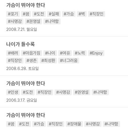
가슴이 뛰어야 한다
#포기
#꿈
#도전
#실패
#가슴
#벽
#직장인
#사명감
#권영설
#나약함
2008.7.21. 월요일
나이가 들수록
#배려
#마음가짐
#나이
#여유
#노력
#Enjoy
#직장인
#생존
#최성환
#너그러움
2008.6.28. 토요일
가슴이 뛰어야 한다
#인생
#도전
#직장인
#사명감
#권영설
#나약함
2006.3.17. 금요일
가슴이 뛰어야 한다
#꿈
#도전
#가슴
#직장인
#장애물
#사명감
#나약함