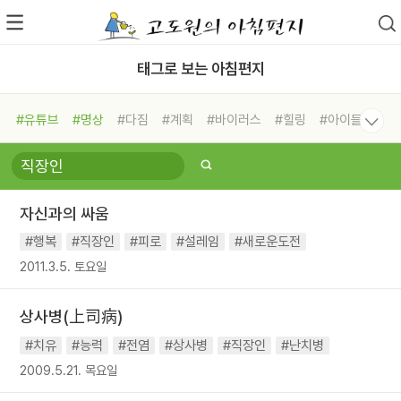
태그로 보는 아침편지
#유튜브
#명상
#다짐
#계획
#바이러스
#힐링
#아이들
#비전캠프
#독서캠프
#삶
#경험
#사람
#도움
#선택
#희망
#나눔
#친구
#링컨학교
#극복
#리더
#위기
자신과의 싸움
#독서
#건강
#면역력
#행복
#직장인
#피로
#설레임
#새로운도전
2011.3.5. 토요일
상사병(上司病)
#치유
#능력
#전염
#상사병
#직장인
#난치병
2009.5.21. 목요일