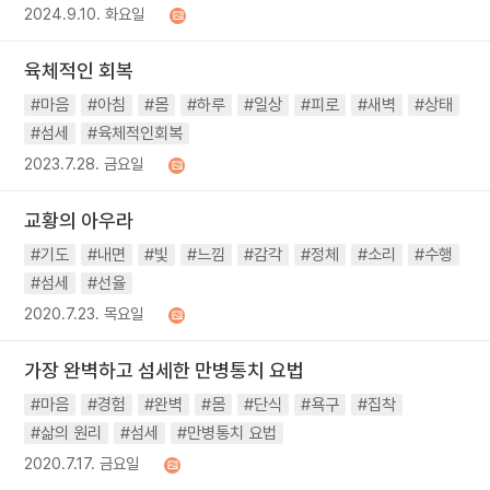
2024.9.10. 화요일
육체적인 회복
#마음
#아침
#몸
#하루
#일상
#피로
#새벽
#상태
#섬세
#육체적인회복
2023.7.28. 금요일
교황의 아우라
#기도
#내면
#빛
#느낌
#감각
#정체
#소리
#수행
#섬세
#선율
2020.7.23. 목요일
가장 완벽하고 섬세한 만병통치 요법
#마음
#경험
#완벽
#몸
#단식
#욕구
#집착
#삶의 원리
#섬세
#만병통치 요법
2020.7.17. 금요일