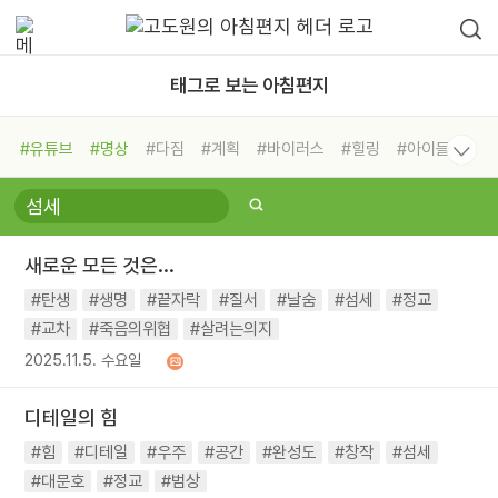
태그로 보는 아침편지
#유튜브
#명상
#다짐
#계획
#바이러스
#힐링
#아이들
#비전캠프
#독서캠프
#삶
#경험
#사람
#도움
#선택
#희망
#나눔
#친구
#링컨학교
#극복
#리더
#위기
새로운 모든 것은...
#독서
#건강
#면역력
#탄생
#생명
#끝자락
#질서
#날숨
#섬세
#정교
#교차
#죽음의위협
#살려는의지
2025.11.5. 수요일
디테일의 힘
#힘
#디테일
#우주
#공간
#완성도
#창작
#섬세
#대문호
#정교
#범상