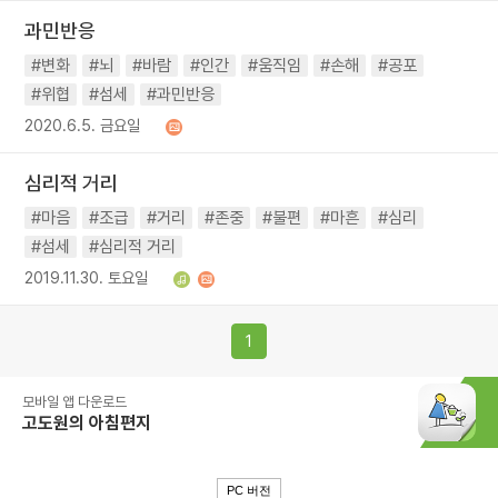
과민반응
#변화
#뇌
#바람
#인간
#움직임
#손해
#공포
#위협
#섬세
#과민반응
2020.6.5. 금요일
심리적 거리
#마음
#조급
#거리
#존중
#불편
#마흔
#심리
#섬세
#심리적 거리
2019.11.30. 토요일
1
모바일 앱 다운로드
고도원의 아침편지
PC 버전