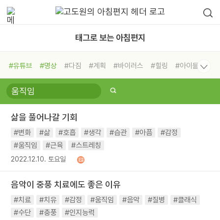
태그로 보는 아침편지
#유튜브
#명상
#다짐
#계획
#바이러스
#힐링
#아이들
#비전캠프
#독서캠프
#삶
#경험
#사람
#도움
#선택
#희망
#나눔
#친구
#링컨학교
#극복
#리더
#위기
삶을 풀어나갈 기회
#독서
#건강
#면역력
#변화
#삶
#호흡
#생각
#습관
#아픔
#감정
#움직임
#근육
#스트레칭
2022.12.10. 토요일
음악이 중풍 치료에도 좋은 이유
#치료
#치유
#감정
#움직임
#음악
#질병
#클래식
#수단
#충풍
#인지능력