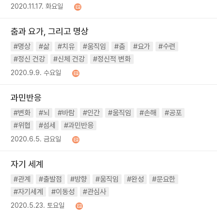
2020.11.17. 화요일
춤과 요가, 그리고 명상
#명상
#삶
#치유
#움직임
#춤
#요가
#수련
#정신 건강
#신체 건강
#정신적 변화
2020.9.9. 수요일
과민반응
#변화
#뇌
#바람
#인간
#움직임
#손해
#공포
#위협
#섬세
#과민반응
2020.6.5. 금요일
자기 세계
#관계
#출발점
#방향
#움직임
#완성
#문요한
#자기세계
#이동성
#관심사
2020.5.23. 토요일