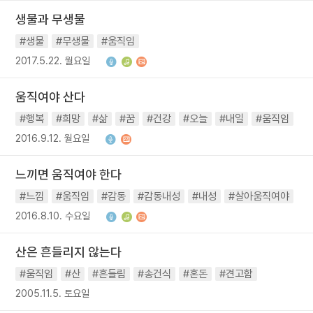
생물과 무생물
#생물
#무생물
#움직임
2017.5.22. 월요일
움직여야 산다
#행복
#희망
#삶
#꿈
#건강
#오늘
#내일
#움직임
2016.9.12. 월요일
느끼면 움직여야 한다
#느낌
#움직임
#감동
#감동내성
#내성
#살아움직여야
2016.8.10. 수요일
산은 흔들리지 않는다
#움직임
#산
#흔들림
#송건식
#혼돈
#견고함
2005.11.5. 토요일