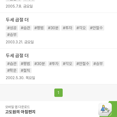
2005.7.8. 금요일
두세 곱절 더
#성공
#습관
#평범
#30분
#투자
#각오
#안철수
#승부
2003.3.21. 금요일
두세 곱절 더
#습관
#평범
#30분
#투자
#각오
#안철수
#승부
#학문
#철칙
2002.5.30. 목요일
1
모바일 앱 다운로드
고도원의 아침편지