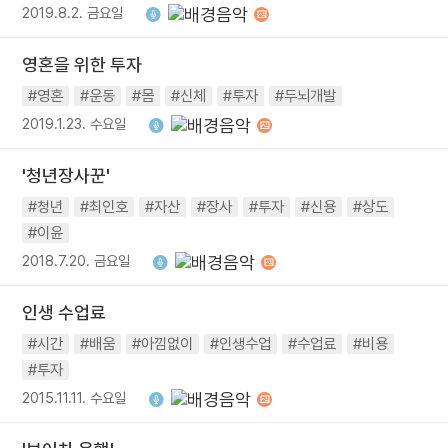
2019.8.2. 금요일
영혼을 위한 투자
#영혼
#운동
#몸
#신체
#투자
#두뇌개발
2019.1.23. 수요일
'청년장사꾼'
#청년
#최인호
#자산
#장사
#투자
#신용
#상도
#이윤
2018.7.20. 금요일
인생 수업료
#시간
#배움
#아낌없이
#인생수업
#수업료
#비용
#투자
2015.11.11. 수요일