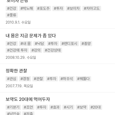
'보이차 은행'
#건강
#박노해
#포도주
#투자
#보이차
#차마고도
#풍류
2010.9.1. 수요일
내 몸은 지금 문제가 좀 있다
#건강
#내 몸
#낙담
#투자
#랜디포시
#종양
#건강에 투자
#강의
#건강상태
2008.10.29. 수요일
정확한 관찰
#관심
#경청
#관찰
#투자
#하우석
#꿰뚫다
2007.7.19. 목요일
보약도 20대에 먹어두자
#기본기
#조언
#투자
#효과
#시기
#보약
#20대
#남인숙
#저축