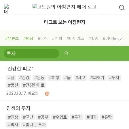
태그로 보는 아침편지
#유튜브
#명상
#다짐
#계획
#바이러스
#힐링
#아이들
#비전캠프
#독서캠프
#삶
#경험
#사람
#도움
#선택
#희망
#나눔
#친구
#링컨학교
#극복
#리더
#위기
'건강한 피로'
#독서
#건강
#면역력
#삶
#건강
#운동
#여행
#몸
#세포
#찌꺼기
#투자
#등산
#건강한피로
2023.10.17. 화요일
인생의 투자
#인생
#고난
#공부
#수업료
#투자
#대가
#유학
#박사
#빛나는 투자