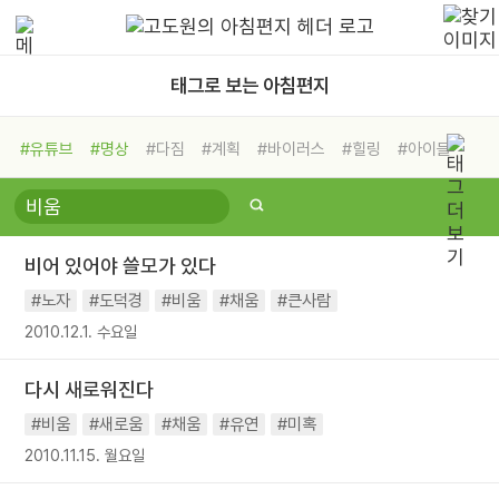
태그로 보는 아침편지
#유튜브
#명상
#다짐
#계획
#바이러스
#힐링
#아이들
#비전캠프
#독서캠프
#삶
#경험
#사람
#도움
#선택
#희망
#나눔
#친구
#링컨학교
#극복
#리더
#위기
비어 있어야 쓸모가 있다
#독서
#건강
#면역력
#노자
#도덕경
#비움
#채움
#큰사람
2010.12.1. 수요일
다시 새로워진다
#비움
#새로움
#채움
#유연
#미혹
2010.11.15. 월요일