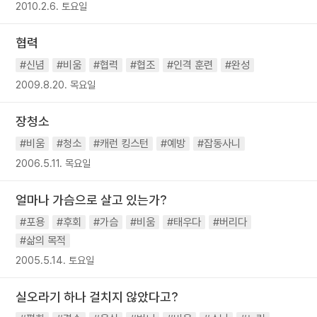
2010.2.6. 토요일
협력
#신념
#비움
#협력
#협조
#인격 훈련
#완성
2009.8.20. 목요일
장청소
#비움
#청소
#캐런 킹스턴
#예방
#잡동사니
2006.5.11. 목요일
얼마나 가슴으로 살고 있는가?
#포용
#후회
#가슴
#비움
#태우다
#버리다
#삶의 목적
2005.5.14. 토요일
실오라기 하나 걸치지 않았다고?