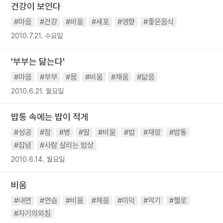
건강이 보인다
#마음
#건강
#비움
#세포
#영향
#좋은음식
2010.7.21. 수요일
'부부는 닮는다'
#마음
#부부
#몸
#비움
#채움
#닮음
2010.6.21. 월요일
밥통 속에는 밥이 적게
#성공
#잠
#병
#말
#비움
#밥
#재앙
#밥통
#잡념
#사람 살리는 밥상
2010.6.14. 월요일
비움
#내면
#연습
#비움
#채움
#미덕
#악기
#첼로
#자기의외침