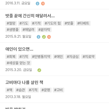
2016.3.11. 금요일
밧줄 끝에 간신히 매달려서...
#절망
#기도
#기적
#기도의 힘
#밧줄
#티베트
#생명줄
#매달려
#끝자락
2015.9.21. 월요일
애인이 있으면...
#회복
#기적
#만병통치약
#애인
#자긍심
#치료약
#세상을 얻는 것
2015.3.20. 금요일
고비마다 나를 살린 책
#책
#습관
#기적
#운명
#고비
2013.3.18. 월요일