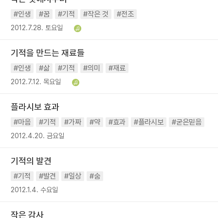
#인생
#꿈
#기적
#작은 것
#전조
2012.7.28. 토요일
기적을 만드는 재료들
#인생
#삶
#기적
#의미
#재료
2012.7.12. 목요일
플라시보 효과
#마음
#기적
#가짜
#약
#효과
#플라시보
#굳은믿음
2012.4.20. 금요일
기적의 발견
#기적
#발견
#일상
#숨
2012.1.4. 수요일
작은 감사