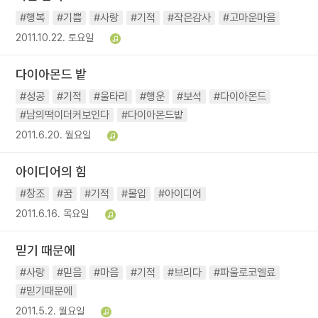
#행복
#기쁨
#사랑
#기적
#작은감사
#고마운마음
2011.10.22. 토요일
다이아몬드 밭
#성공
#기적
#울타리
#행운
#보석
#다이아몬드
#남의떡이더커보인다
#다이아몬드밭
2011.6.20. 월요일
아이디어의 힘
#창조
#꿈
#기적
#몰입
#아이디어
2011.6.16. 목요일
믿기 때문에
#사랑
#믿음
#마음
#기적
#브리다
#파울로코엘료
#믿기때문에
2011.5.2. 월요일