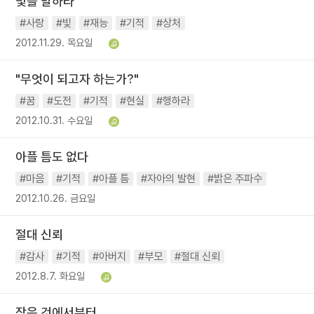
빛을 발하라
#사랑
#빛
#재능
#기적
#상처
2012.11.29. 목요일
"무엇이 되고자 하는가?"
#꿈
#도전
#기적
#현실
#행하라
2012.10.31. 수요일
아플 틈도 없다
#마음
#기적
#아플 틈
#자아의 발현
#밝은 주파수
2012.10.26. 금요일
절대 신뢰
#감사
#기적
#아버지
#부모
#절대 신뢰
2012.8.7. 화요일
작은 것에서부터