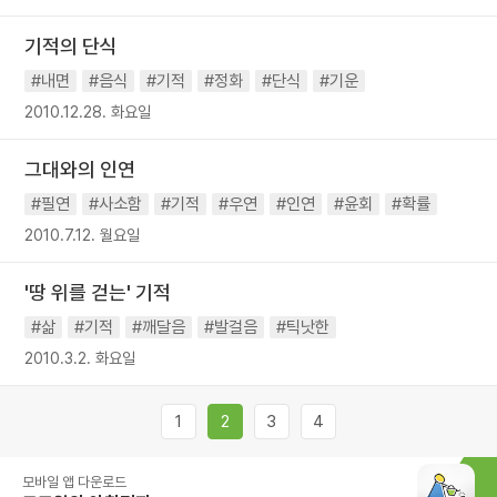
기적의 단식
#내면
#음식
#기적
#정화
#단식
#기운
2010.12.28. 화요일
그대와의 인연
#필연
#사소함
#기적
#우연
#인연
#윤회
#확률
2010.7.12. 월요일
'땅 위를 걷는' 기적
#삶
#기적
#깨달음
#발걸음
#틱낫한
2010.3.2. 화요일
1
2
3
4
모바일 앱 다운로드