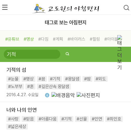
태그로 보는 아침편지
#유튜브
#명상
#다짐
#계획
#바이러스
#힐링
#아이들
#비전캠프
#독서캠프
#삶
#경험
#사람
#도움
#선택
#희망
#나눔
#친구
#링컨학교
#극복
#리더
#위기
기적의 섬
#독서
#건강
#면역력
#눈물
#명상
#꿈
#기적
#옹달샘
#땀
#외도
#노부부
#혼
#깊은산속 옹달샘
2016.4.27. 수요일
너와 나의 인연
#사랑
#믿음
#아름다움
#기적
#선물
#인연
#최인호
#넓은세상