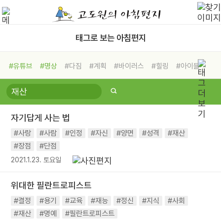
태그로 보는 아침편지
#유튜브
#명상
#다짐
#계획
#바이러스
#힐링
#아이들
#비전캠프
#독서캠프
#삶
#경험
#사람
#도움
#선택
#희망
#나눔
#친구
#링컨학교
#극복
#리더
#위기
자기답게 사는 법
#독서
#건강
#면역력
#사랑
#사람
#인정
#자신
#양면
#성격
#재산
#장점
#단점
2021.1.23. 토요일
위대한 필란트로피스트
#결정
#용기
#교육
#재능
#정신
#지식
#사회
#재산
#명예
#필란트로피스트