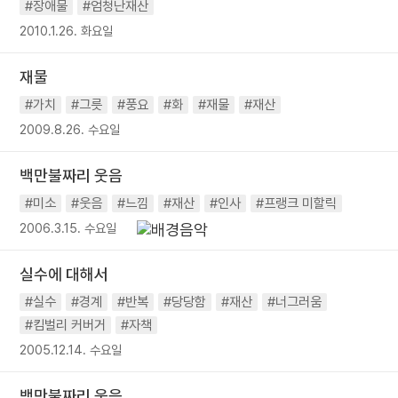
#장애물
#엄청난재산
2010.1.26. 화요일
재물
#가치
#그릇
#풍요
#화
#재물
#재산
2009.8.26. 수요일
백만불짜리 웃음
#미소
#웃음
#느낌
#재산
#인사
#프랭크 미할릭
2006.3.15. 수요일
실수에 대해서
#실수
#경계
#반복
#당당함
#재산
#너그러움
#킴벌리 커버거
#자책
2005.12.14. 수요일
백만불짜리 웃음