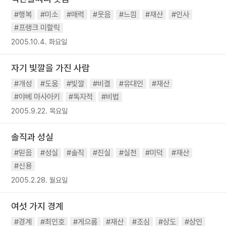
#행복
#미소
#매력
#웃음
#느낌
#재산
#인사
#프랭크 미할릭
2005.10.4. 화요일
자기 빛깔을 가진 사람
#개성
#도움
#빛깔
#비결
#유대인
#재산
#야베 마사아키
#독자적
#비법
2005.9.22. 목요일
솔직과 성실
#믿음
#성실
#솔직
#진실
#실천
#미덕
#재산
#신용
2005.2.28. 월요일
여섯 가지 경계
#경계
#최인호
#게으름
#재산
#조심
#상도
#상인