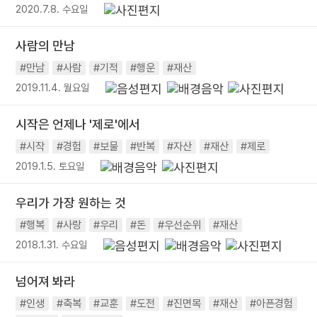
2020.7.8. 수요일
사람의 만남
#만남
#사람
#기적
#행운
#재산
2019.11.4. 월요일
시작은 언제나 '제로'에서
#시작
#경험
#보물
#반복
#자산
#재산
#제로
2019.1.5. 토요일
우리가 가장 원하는 것
#행복
#사랑
#우리
#돈
#우선순위
#재산
2018.1.31. 수요일
넘어져 봐라
#인생
#축복
#교훈
#도전
#진면목
#재산
#아픈경험