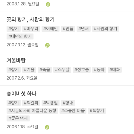
2008.1.28. 월요일
꽃의 향기, 사람의 향기
#향기
#마무리
#이해인
#인품
#냄새
#사람의 향기
#내면의 향기
2007.3.12. 월요일
겨울바람
#향기
#겨울
#죽음
#스무살
#정호승
#동화
#매화
2007.2.6. 화요일
송이버섯 하나
#향기
#책갈피
#박경철
#향내
#시골의사의 아름다운 동행
#소중한 마음
#책향기
#좋은 냄새
2006.1.18. 수요일