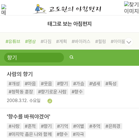
태그로 보는 아침편지
#유튜브
#명상
#다짐
#계획
#바이러스
#힐링
#아이들
#비전캠프
#독서캠프
#삶
#경험
#사람
#도움
#선택
#희망
#나눔
#친구
#링컨학교
#극복
#리더
#위기
사람의 향기
#독서
#건강
#면역력
#개성
#마음
#웃음
#향기
#가슴
#냄새
#특성
#청학동 훈장
#향기로운 사람
#향수
2008.3.12. 수요일
'향수를 바꿔야겠어'
#사랑
#흔적
#향기
#기억
#이별
#추억
#은희경
#마지막 춤은 나와 함께
#향수
#자극