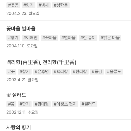
#웃음
#향기
#냄새
#청학동
2004.2.23. 월요일
꽃마음 별마음
#향기
#이해인
#꽃마음
#별마음
#한 송이
#밝은 마음
2004.1.10. 토요일
백리향(百里香), 천리향(千里香)
#꽃
#향기
#윤후명
#백리향
#천리향
#풍김
#울릉도
2003.4.21. 월요일
꽃 샐러드
#꽃
#향기
#황대권
#야생초 편지
#샐러드
2002.12.11. 수요일
사랑의 향기