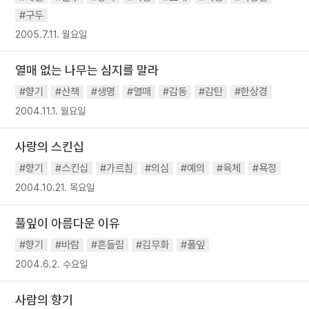
#구두
2005.7.11. 월요일
열매 없는 나무는 심지를 말라
#향기
#산책
#생명
#열매
#감동
#감탄
#한상경
2004.11.1. 월요일
사랑의 스킨십
#향기
#스킨십
#가르침
#의심
#예의
#육체
#욕정
2004.10.21. 목요일
풀잎이 아름다운 이유
#향기
#바람
#흔들림
#김무화
#풀잎
2004.6.2. 수요일
사람의 향기