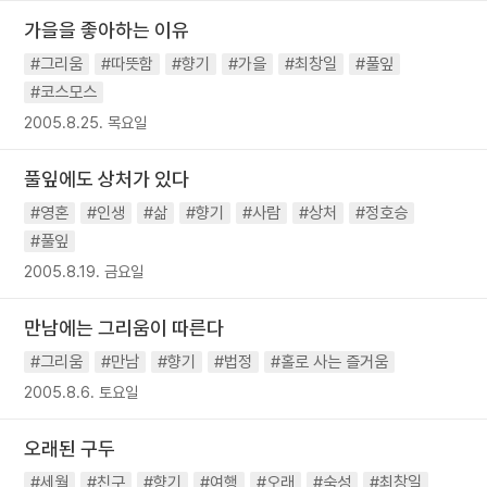
가을을 좋아하는 이유
#그리움
#따뜻함
#향기
#가을
#최창일
#풀잎
#코스모스
2005.8.25. 목요일
풀잎에도 상처가 있다
#영혼
#인생
#삶
#향기
#사람
#상처
#정호승
#풀잎
2005.8.19. 금요일
만남에는 그리움이 따른다
#그리움
#만남
#향기
#법정
#홀로 사는 즐거움
2005.8.6. 토요일
오래된 구두
#세월
#친구
#향기
#여행
#오래
#숙성
#최창일