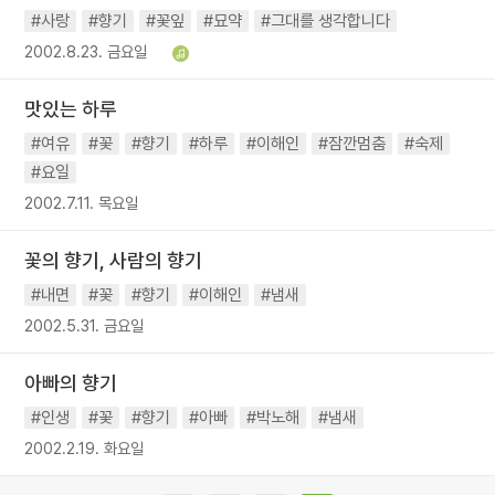
#사랑
#향기
#꽃잎
#묘약
#그대를 생각합니다
2002.8.23. 금요일
맛있는 하루
#여유
#꽃
#향기
#하루
#이해인
#잠깐멈춤
#숙제
#요일
2002.7.11. 목요일
꽃의 향기, 사람의 향기
#내면
#꽃
#향기
#이해인
#냄새
2002.5.31. 금요일
아빠의 향기
#인생
#꽃
#향기
#아빠
#박노해
#냄새
2002.2.19. 화요일