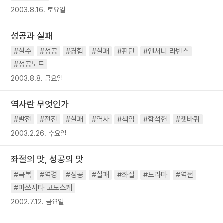
2003.8.16. 토요일
성공과 실패
#실수
#성공
#경험
#실패
#판단
#앤서니 라빈스
#성공노트
2003.8.8. 금요일
역사란 무엇인가
#발전
#전진
#실패
#역사
#책임
#함석헌
#쳇바퀴
2003.2.26. 수요일
좌절의 맛, 성공의 맛
#극복
#역경
#성공
#실패
#좌절
#드라마
#역전
#마쓰시타 고노스케
2002.7.12. 금요일