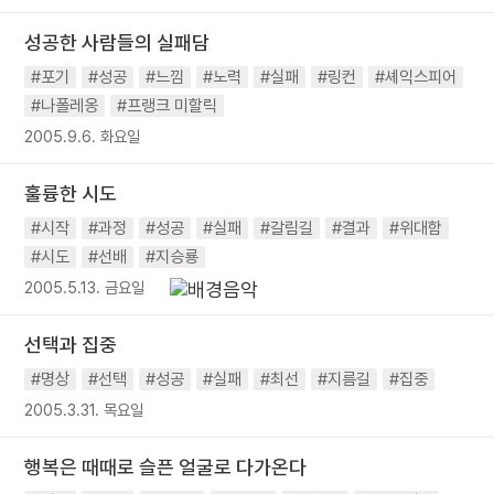
성공한 사람들의 실패담
#포기
#성공
#느낌
#노력
#실패
#링컨
#셰익스피어
#나폴레옹
#프랭크 미할릭
2005.9.6. 화요일
훌륭한 시도
#시작
#과정
#성공
#실패
#갈림길
#결과
#위대함
#시도
#선배
#지승룡
2005.5.13. 금요일
선택과 집중
#명상
#선택
#성공
#실패
#최선
#지름길
#집중
2005.3.31. 목요일
행복은 때때로 슬픈 얼굴로 다가온다