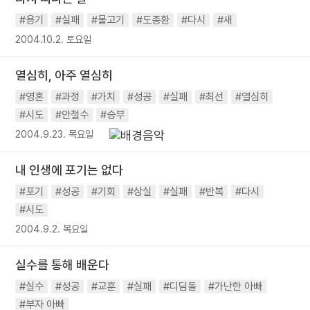
#용기
#실패
#물고기
#도종환
#다시
#새
2004.10.2. 토요일
열심히, 아주 열심히
#영혼
#과정
#가치
#성공
#실패
#최선
#열심히
#시도
#안철수
#승부
2004.9.23. 목요일
내 인생에 포기는 없다
#포기
#성공
#기회
#상실
#실패
#반복
#다시
#시도
2004.9.2. 목요일
실수를 통해 배운다
#실수
#성공
#교훈
#실패
#디딤돌
#가난한 아빠
#부자 아빠