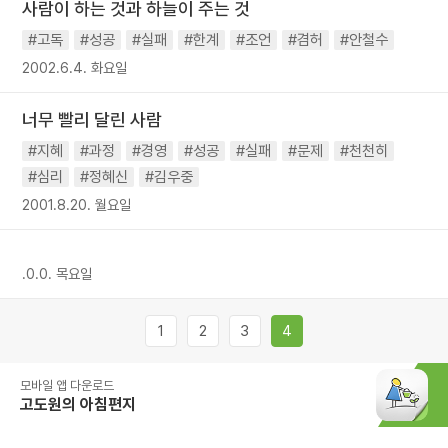
사람이 하는 것과 하늘이 주는 것
#고독
#성공
#실패
#한계
#조언
#겸허
#안철수
2002.6.4. 화요일
너무 빨리 달린 사람
#지혜
#과정
#경영
#성공
#실패
#문제
#천천히
#심리
#정혜신
#김우중
2001.8.20. 월요일
.0.0. 목요일
1
2
3
4
모바일 앱 다운로드
고도원의 아침편지