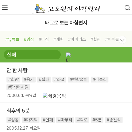
태그로 보는 아침편지
#유튜브
#명상
#다짐
#계획
#바이러스
#힐링
#아이들
#비전캠프
#독서캠프
#삶
#경험
#사람
#도움
#선택
#희망
#나눔
#친구
#링컨학교
#극복
#리더
#위기
단 한 사람
#독서
#건강
#면역력
#희망
#용기
#실패
#좌절
#변함없이
#김홍식
#단 한 사람
2006.6.1. 목요일
최후의 5분
#성공
#마지막
#실패
#마무리
#각오
#5분
#송건식
2005.12.27. 화요일