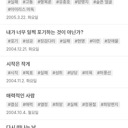
#실패
#고통
#행복론
#유종호
#망명지
#슬픈 얼굴
#아이리스 머독
2005.3.22. 화요일
내가 너무 일찍 포기하는 것이 아닌가?
#포기
#성공
#징검다리
#실패
#현명
#미련
#장애물
2004.12.21. 화요일
시작은 작게
#시작
#목표
#실패
#성취
#당당
#의욕
#허풍선
2004.11.2. 화요일
매력적인 사람
#결심
#매력
#열정
#희망
#실패
#정용철
#희망편지
2004.10.4. 월요일
다시 떠나는 날