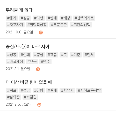
두려울 게 없다
#용기
#성공
#여행
#실패
#배낭
#선택의기로
#자포자기
#절망적상황
#두문불출
#극단의선택
2021.10.8. 금요일
중심(中心)이 바로 서야
#성공
#실패
#중심
#표류
#뜻
#기준
#질서
#바깥세상
#요동
#변수
2021.3.1. 월요일
더 이상 버틸 힘이 없을 때
#위로
#성공
#경험
#실패
#치유자
#지혜로운사람
#삶의끝
#버틸힘
2021.2.5. 금요일