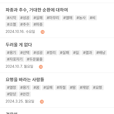
파종과 추수, 거대한 순환에 대하여
#시작
#성공
#실패
#마무리
#열매
#농사
#씨
#소멸
#추수
#파종
2024.10.16. 수요일
두려울 게 없다
#용기
#선택
#성공
#정리
#실패
#길
#결과
#배낭
#자포자기
#두문불출
2024.10.7. 월요일
요행을 바라는 사람들
#열정
#용기
#꿈
#실패
#좌절
#땀
#재앙
#요행
#망상
#쓴잔
2024.3.25. 월요일