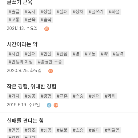
글쓰기 근육
#슬픔
#독서
#상실
#실패
#상처
#글쓰기
#좌절
#고통
#근육
#습작
2021.1.13. 수요일
시간이라는 약
#시간
#실패
#현실
#관점
#병
#고통
#약
#능력
#인생의 여정
#훌륭한 스승
2020.8.25. 화요일
작은 경험, 위대한 경험
#가치
#성공
#경험
#교훈
#스승
#실패
#과제
2019.6.19. 수요일
실패를 견디는 힘
#믿음
#창조
#성공
#보물
#스승
#실패
#깨달음