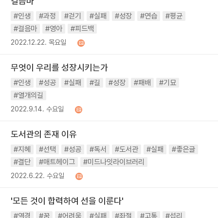
걸음마
#인생
#과정
#걷기
#실패
#성장
#연습
#평균
#걸음마
#영아
#피드백
2022.12.22. 목요일
무엇이 우리를 성장시키는가
#인생
#성공
#실패
#길
#성장
#패배
#기묘
#열개의길
2022.9.14. 수요일
도서관의 존재 이유
#지혜
#선택
#성공
#독서
#도서관
#실패
#좋은글
#결단
#매트헤이그
#미드나잇라이브러리
2022.6.22. 수요일
'모든 것이 합력하여 선을 이룬다'
#역경
#꿈
#어려움
#실패
#좌절
#고통
#섭리