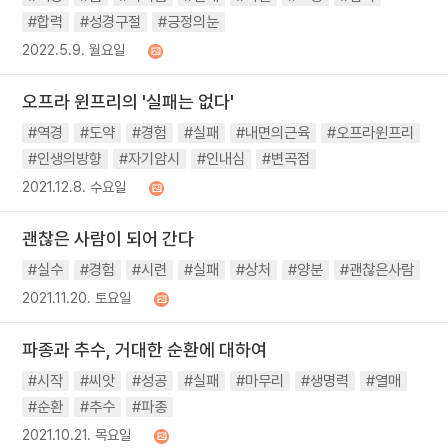
#합력
#성경구절
#긍정의눈
2022.5.9. 월요일
오프라 윈프리의 '실패는 없다'
#역경
#도약
#경험
#실패
#내면의근육
#오프라윈프리
#인생의방향
#자기암시
#인내심
#변곡점
2021.12.8. 수요일
괜찮은 사람이 되어 간다
#실수
#경험
#시련
#실패
#상처
#양분
#괜찮은사람
2021.11.20. 토요일
파종과 추수, 거대한 순환에 대하여
#시작
#씨앗
#성공
#실패
#마무리
#생명력
#열매
#순환
#추수
#파종
2021.10.21. 목요일