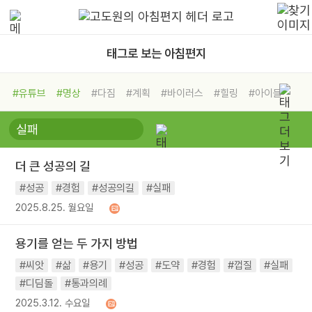
태그로 보는 아침편지
#유튜브
#명상
#다짐
#계획
#바이러스
#힐링
#아이들
#비전캠프
#독서캠프
#삶
#경험
#사람
#도움
#선택
#희망
#나눔
#친구
#링컨학교
#극복
#리더
#위기
더 큰 성공의 길
#독서
#건강
#면역력
#성공
#경험
#성공의길
#실패
2025.8.25. 월요일
용기를 얻는 두 가지 방법
#씨앗
#삶
#용기
#성공
#도약
#경험
#껍질
#실패
#디딤돌
#통과의례
2025.3.12. 수요일