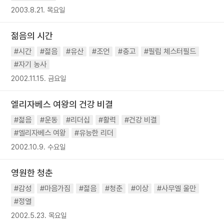
2003.8.21. 목요일
젊음의 시간
#시간
#젊음
#유산
#조언
#충고
#필립 체스터필드
#자기 농사
2002.11.15. 금요일
엘리자베스 여왕의 건강 비결
#젊음
#운동
#리더십
#활력
#건강 비결
#엘리자베스 여왕
#유능한 리더
2002.10.9. 수요일
영원한 청춘
#감성
#마음가짐
#젊음
#청춘
#이상
#사무엘 울만
#정열
2002.5.23. 목요일