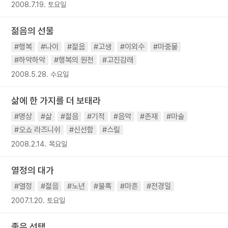
2008.7.19. 토요일
젊음의 선물
#행복
#나이
#젊음
#고생
#이외수
#마중물
#하악하악
#행복의 원천
#고진감래
2008.5.28. 수요일
삶에 한 가지를 더 보태라
#명상
#삶
#젊음
#기적
#음악
#존재
#마술
#오쇼 라즈니쉬
#신선함
#스릴
2008.2.14. 목요일
열정의 대가
#열정
#젊음
#노년
#불혹
#마흔
#전경일
2007.1.20. 토요일
좋은 선택