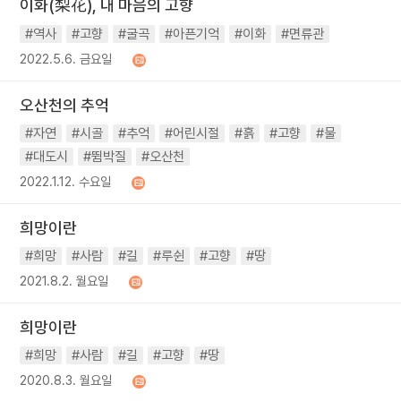
이화(梨花), 내 마음의 고향
#역사
#고향
#굴곡
#아픈기억
#이화
#면류관
2022.5.6. 금요일
오산천의 추억
#자연
#시골
#추억
#어린시절
#흙
#고향
#물
#대도시
#뜀박질
#오산천
2022.1.12. 수요일
희망이란
#희망
#사람
#길
#루쉰
#고향
#땅
2021.8.2. 월요일
희망이란
#희망
#사람
#길
#고향
#땅
2020.8.3. 월요일