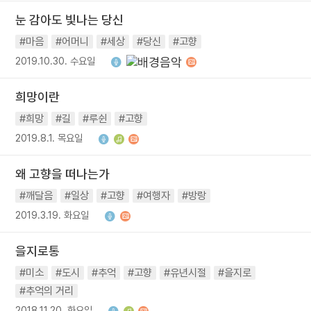
눈 감아도 빛나는 당신
#마음
#어머니
#세상
#당신
#고향
2019.10.30. 수요일
희망이란
#희망
#길
#루쉰
#고향
2019.8.1. 목요일
왜 고향을 떠나는가
#깨달음
#일상
#고향
#여행자
#방랑
2019.3.19. 화요일
을지로통
#미소
#도시
#추억
#고향
#유년시절
#을지로
#추억의 거리
2018.11.20. 화요일