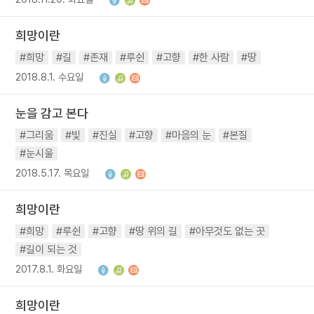
희망이란
#희망
#길
#존재
#루쉰
#고향
#한 사람
#땅
2018.8.1. 수요일
눈을 감고 본다
#그리움
#빛
#진실
#고향
#마음의 눈
#본질
#눈시울
2018.5.17. 목요일
희망이란
#희망
#루쉰
#고향
#땅 위의 길
#아무것도 없는 곳
#길이 되는 것
2017.8.1. 화요일
희망이란