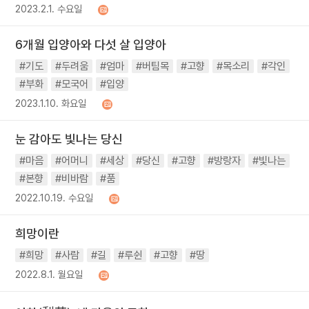
2023.2.1. 수요일
6개월 입양아와 다섯 살 입양아
#기도
#두려움
#엄마
#버팀목
#고향
#목소리
#각인
#부화
#모국어
#입양
2023.1.10. 화요일
눈 감아도 빛나는 당신
#마음
#어머니
#세상
#당신
#고향
#방랑자
#빛나는
#본향
#비바람
#품
2022.10.19. 수요일
희망이란
#희망
#사람
#길
#루쉰
#고향
#땅
2022.8.1. 월요일