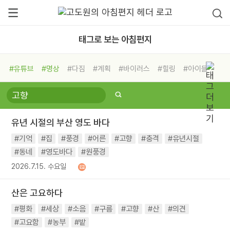
태그로 보는 아침편지
#유튜브
#명상
#다짐
#계획
#바이러스
#힐링
#아이들
#비전캠프
#독서캠프
#삶
#경험
#사람
#도움
#선택
#희망
#나눔
#친구
#링컨학교
#극복
#리더
#위기
유년 시절의 부산 영도 바다
#독서
#건강
#면역력
#기억
#집
#풍경
#어른
#고향
#충격
#유년시절
#동네
#영도바다
#원풍경
2026.7.15. 수요일
산은 고요하다
#평화
#세상
#소음
#구름
#고향
#산
#의견
#고요함
#농부
#밭