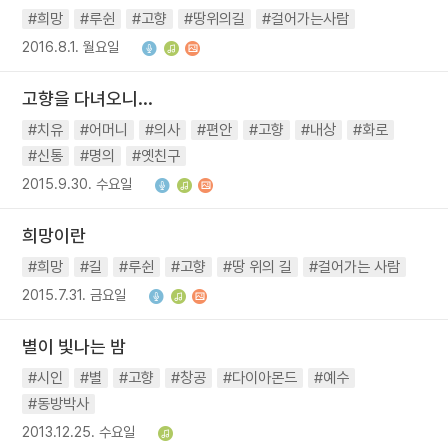
#희망
#루쉰
#고향
#땅위의길
#걸어가는사람
2016.8.1. 월요일
고향을 다녀오니...
#치유
#어머니
#의사
#편안
#고향
#내상
#화로
#신통
#명의
#옛친구
2015.9.30. 수요일
희망이란
#희망
#길
#루쉰
#고향
#땅 위의 길
#걸어가는 사람
2015.7.31. 금요일
별이 빛나는 밤
#시인
#별
#고향
#창공
#다이아몬드
#예수
#동방박사
2013.12.25. 수요일