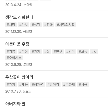
2013.4.24. 수요일
생각도 진화한다
#사랑
#가치
#생각
#진화
#사랑의시작
2011.12.30. 금요일
아름다운 우정
#기쁨
#우정
#가치
#삶
#친구
#의미
#고통
#벗
#오아시스
2010.8.28. 토요일
우산꽂이 항아리
#가치
#재능
#잠재력
#항아리
#문화재
#사용
2010.7.26. 월요일
아버지와 딸