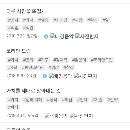
다른 사람을 뜨겁게
#감사
#가치
#열정
#자신감
#사람
#확신
#일
#직업
#식견
2018.7.23. 월요일
코리안 드림
#가치
#문화
#지구
#잠재력
#젊은이
#코리안드림
#K팝
#방탄소년단
#위상
#창작
2018.6.6. 수요일
가치를 제대로 알아내는 것
#가치
#삶의 지혜
#정직
#최선
#먼저
#기술
#절약
#학식
2018.4.14. 토요일