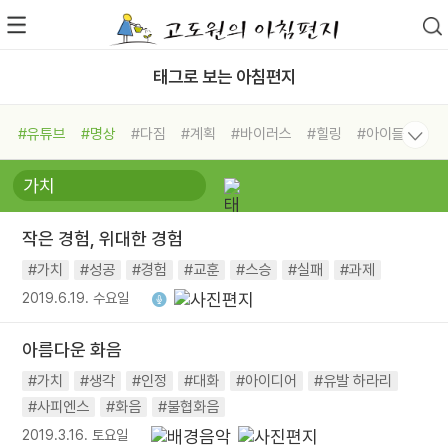
태그로 보는 아침편지
#유튜브
#명상
#다짐
#계획
#바이러스
#힐링
#아이들
#비전캠프
#독서캠프
#삶
#경험
#사람
#도움
#선택
#희망
#나눔
#친구
#링컨학교
#극복
#리더
#위기
작은 경험, 위대한 경험
#독서
#건강
#면역력
#가치
#성공
#경험
#교훈
#스승
#실패
#과제
2019.6.19. 수요일
아름다운 화음
#가치
#생각
#인정
#대화
#아이디어
#유발 하라리
#사피엔스
#화음
#불협화음
2019.3.16. 토요일