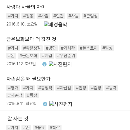
사람과 사물의 차이
#가치
#행동
#사람
#인간
#사물
#존엄성
2016.6.18. 토요일
금은보화보다 더 값진 것
#가치
#좋은생각
#방향
#가치관
#톨스토이
#일상
#돈
#금은보화
#지갑
#우선순위
2016.1.12. 화요일
자존감은 왜 필요한가
#평가
#가치
#긍정적
#자신감
#인정
#감정
#능력
#자존감
#특성
2015.8.11. 화요일
'잘 사는 것'
#가치
#꿈
#풍요
#착각