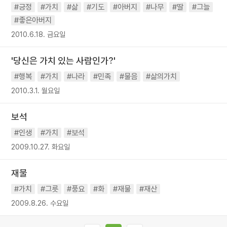
#긍정
#가치
#삶
#기도
#아버지
#나무
#딸
#그늘
#좋은아버지
2010.6.18. 금요일
'당신은 가치 있는 사람인가?'
#행복
#가치
#나라
#민족
#물음
#삶의가치
2010.3.1. 월요일
보석
#인생
#가치
#보석
2009.10.27. 화요일
재물
#가치
#그릇
#풍요
#화
#재물
#재산
2009.8.26. 수요일