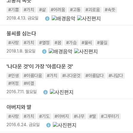
고통의 속뜻
#기쁨
#가치
#삶
#어려움
#고통
#괴로움
#속뜻
2018.4.13. 금요일
불씨를 심는다
#사랑
#가치
#열정
#꿈
#가슴
#불씨
#불길
2018.1.8. 월요일
'나다운 것'이 가장 '아름다운 것'
#인생
#아름다움
#가치
#나다운것
#아름답다
#나답다
#여정
#비결
2016.7.11. 월요일
아버지와 딸
#사랑
#가치
#기도
#아버지
#나무
#딸
#그루터기
2016.6.24. 금요일