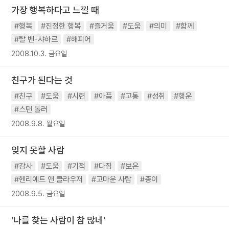
가장 행복하다고 느낄 때
#행복
#진정한 행복
#즐거움
#도움
#의미
#함께
#탈 벤-샤하르
#해피어
2008.10.3. 금요일
친구가 된다는 것
#친구
#도움
#시련
#아픔
#고통
#성취
#행운
#스탠 톨러
2008.9.8. 월요일
잊지 못할 사람
#감사
#도움
#기적
#다짐
#보은
#헨리에트 앤 클라우저
#고마운 사람
#종이
2008.9.5. 금요일
'나를 찾는 사람이 참 많네'