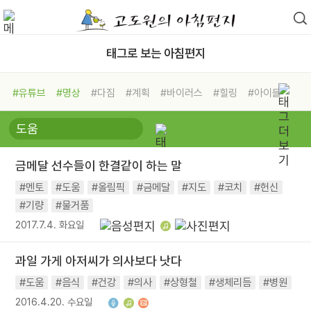
태그로 보는 아침편지
#유튜브
#명상
#다짐
#계획
#바이러스
#힐링
#아이들
#비전캠프
#독서캠프
#삶
#경험
#사람
#도움
#선택
#희망
#나눔
#친구
#링컨학교
#극복
#리더
#위기
금메달 선수들이 한결같이 하는 말
#독서
#건강
#면역력
#멘토
#도움
#올림픽
#금메달
#지도
#코치
#헌신
#기량
#물거품
2017.7.4. 화요일
과일 가게 아저씨가 의사보다 낫다
#도움
#음식
#건강
#의사
#상형철
#생체리듬
#병원
2016.4.20. 수요일