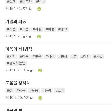
#질책
#보호자
#반항
2015.1.24. 토요일
기쁨의 파동
#기쁨
#도움
#세상
#파동
#잉크
2012.9.21. 금요일
마음의 제1법칙
#시간
#마음
#도움
#세상
#중심
#돈
#타인
#차별
#생각하는법
2012.6.26. 화요일
도움을 청하라
#삶
#성공
#도움
#능력
#고비
2010.5.20. 목요일
마음의 빚