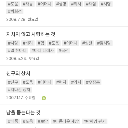
#도움
#재능
#어머니
#생명
#의사
#책임
#사명
#박희선
2008.7.28. 월요일
지치지 않고 사랑하는 것
#사랑
#배려
#힘
#도움
#어머니
#실천
#참사랑
#말 한마디
#마더 테레사
#목전
2008.5.24. 토요일
친구의 상처
#친구
#도움
#어머니
#편지
#가시
#우장홍
#지나간 상처
2007.1.17. 수요일
남을 돕는다는 것
#베품
#도움
#보답
#아름다운 세상
#탄줘잉 편저