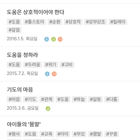
도움은 상호적이어야 한다
#도움
#톨스토이
#순환
#상호적
#상부상조
#릴레이
#갚음
2016.1.5. 화요일
도움을 청하라
#도움
#두려움
#위기
#고비
2015.7.2. 목요일
기도의 마음
#마음
#기도
#관계
#도움
#하늘
#갈등
#다툼
2015.3.6. 금요일
아이들의 '몸말'
#용서
#도움
#교육
#아이
#부모
#몸말
#꾸중