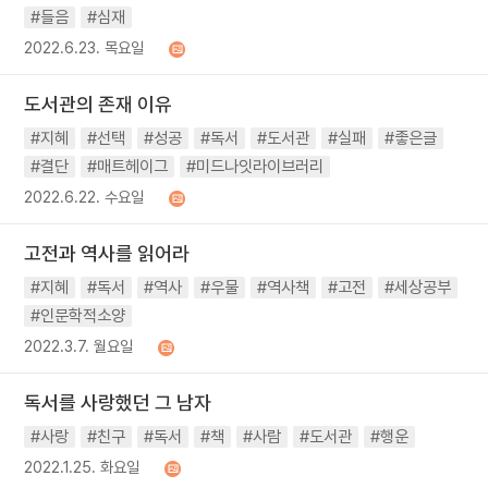
#들음
#심재
2022.6.23. 목요일
도서관의 존재 이유
#지혜
#선택
#성공
#독서
#도서관
#실패
#좋은글
#결단
#매트헤이그
#미드나잇라이브러리
2022.6.22. 수요일
고전과 역사를 읽어라
#지혜
#독서
#역사
#우물
#역사책
#고전
#세상공부
#인문학적소양
2022.3.7. 월요일
독서를 사랑했던 그 남자
#사랑
#친구
#독서
#책
#사람
#도서관
#행운
2022.1.25. 화요일