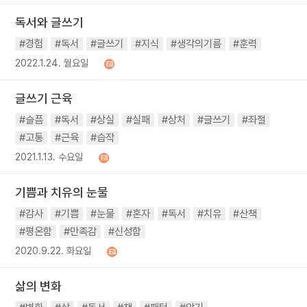
독서와 글쓰기
#경험
#독서
#글쓰기
#지식
#생각의기름
#훈력
2022.1.24. 월요일
글쓰기 근육
#슬픔
#독서
#상실
#실패
#상처
#글쓰기
#좌절
#고통
#근육
#습작
2021.1.13. 수요일
기쁨과 치유의 눈물
#감사
#기쁨
#눈물
#혼자
#독서
#치유
#산책
#평온함
#만족감
#신성함
2020.9.22. 화요일
삶의 변화