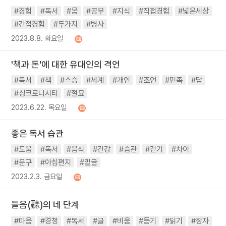
#경험
#독서
#몸
#공부
#지식
#직접경험
#넓은세상
#간접경험
#두가지
#병사
2023.8.8. 화요일
'책과 돈'에 대한 유대인의 격언
#독서
#책
#스승
#세계
#개인
#조언
#민족
#답
#싱크로니시티
#절묘
2023.6.22. 목요일
좋은 독서 습관
#도움
#독서
#음식
#건강
#습관
#걷기
#차이
#문구
#아침편지
#밑글
2023.2.3. 금요일
들음(聽)의 네 단계
#마음
#경청
#독서
#글
#비움
#듣기
#읽기
#장자