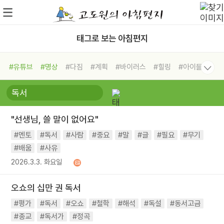
태그로 보는 아침편지
#유튜브
#명상
#다짐
#계획
#바이러스
#힐링
#아이들
#비전캠프
#독서캠프
#삶
#경험
#사람
#도움
#선택
#희망
#나눔
#친구
#링컨학교
#극복
#리더
#위기
"선생님, 쓸 말이 없어요"
#독서
#건강
#면역력
#멘토
#독서
#사람
#중요
#말
#글
#필요
#무기
#배움
#사유
2026.3.3. 화요일
오쇼의 십만 권 독서
#평가
#독서
#오쇼
#철학
#해석
#독설
#동서고금
#종교
#독서가
#정곡