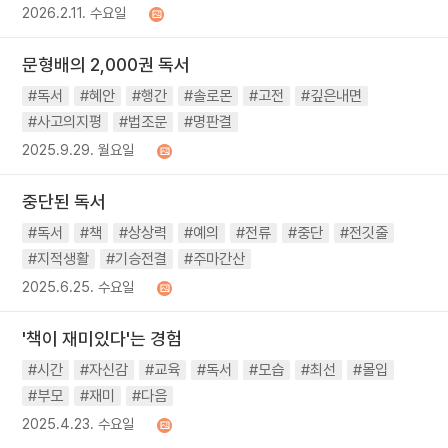
2026.2.11. 수요일
문형배의 2,000권 독서
#독서
#혜안
#행간
#솔로몬
#고전
#깊은내면
#사고의지평
#법조문
#명판결
2025.9.29. 월요일
중단된 독서
#독서
#책
#상상력
#예의
#전류
#중단
#전깃줄
#지적생활
#기승전결
#주마간산
2025.6.25. 수요일
'책이 재미있다'는 경험
#시간
#자신감
#교육
#독서
#모습
#최선
#몰입
#부모
#재미
#다음
2025.4.23. 수요일