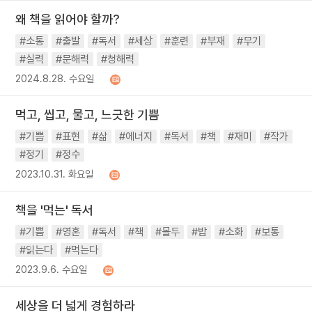
왜 책을 읽어야 할까?
#소통
#출발
#독서
#세상
#훈련
#부재
#무기
#실력
#문해력
#청해력
2024.8.28. 수요일
먹고, 씹고, 물고, 느긋한 기쁨
#기쁨
#표현
#삶
#에너지
#독서
#책
#재미
#작가
#정기
#정수
2023.10.31. 화요일
책을 '먹는' 독서
#기쁨
#영혼
#독서
#책
#몰두
#밥
#소화
#보통
#읽는다
#먹는다
2023.9.6. 수요일
세상을 더 넓게 경험하라