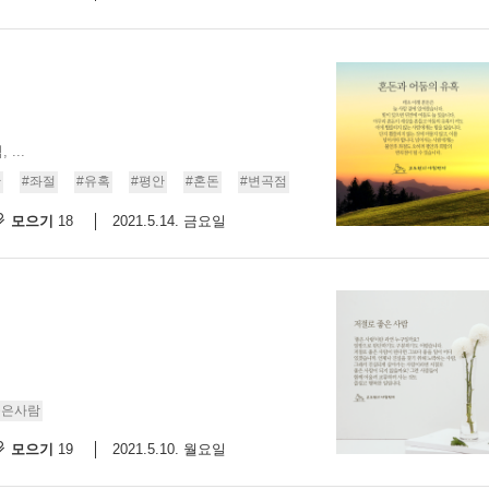
...
안
#좌절
#유혹
#평안
#혼돈
#변곡점
모으기
2021.5.14. 금요일
18
좋은사람
모으기
2021.5.10. 월요일
19