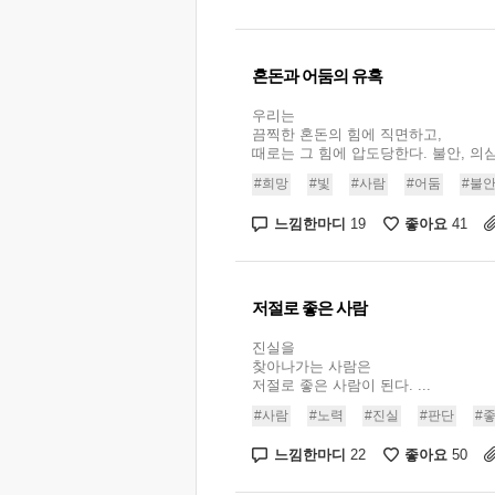
혼돈과 어둠의 유혹
우리는
끔찍한 혼돈의 힘에 직면하고,
때로는 그 힘에 압도당한다. 불안, 의심, 
#희망
#빛
#사람
#어둠
#불
느낌한마디
좋아요
19
41
저절로 좋은 사람
진실을
찾아나가는 사람은
저절로 좋은 사람이 된다. ...
#사람
#노력
#진실
#판단
#
느낌한마디
좋아요
22
50