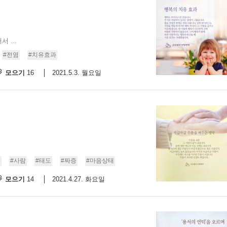
 ...
#전염
#치유효과
모으기
2021.5.3. 월요일
16
름
#사람
#태도
#짜증
#마음상태
모으기
2021.4.27. 화요일
14