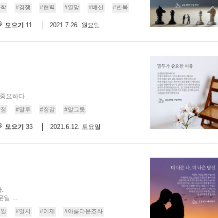
과학
#경쟁
#협력
#열망
#배신
#반목
9/
모으기
2021.7.26. 월요일
11
스
10
크
10
요하다....
1
감정
#말투
#정감
#말그릇
10
모으기
2021.6.12. 토요일
33
11
크
12
.
 ...
내일
#일치
#어제
#아름다운조화