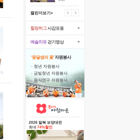
캘린더보기+
힐링허그
사감포옹
>
예술치유
걷기명상
>
'옹달샘의 꽃'
자원봉사
· 청년 자원봉사
· 금빛청년 자원봉사
· 음식연구 자원봉사
2026 말복 보양대전
최대
74%할인