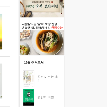
사람살리는 '말복' 보양 밥상
옹달샘 닭개장&채개장
한정수량
12월 추천도서
끝까지 쓰는 용
기
영양의 비밀