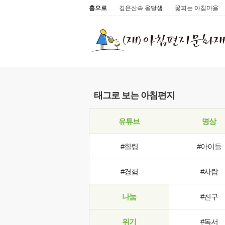
홈으로
깊은산속 옹달샘
꽃피는 아침마을
태그로 보는 아침편지
유튜브
명상
#힐링
#아이들
#경험
#사람
나눔
#친구
위기
#독서