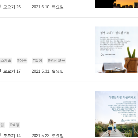
모으기
2021.6.10. 목요일
25
..
#스케줄
#상품
#일정
#평생교육
모으기
2021.5.31. 월요일
17
고립
#색맹
모으기
2021.5.22. 토요일
14