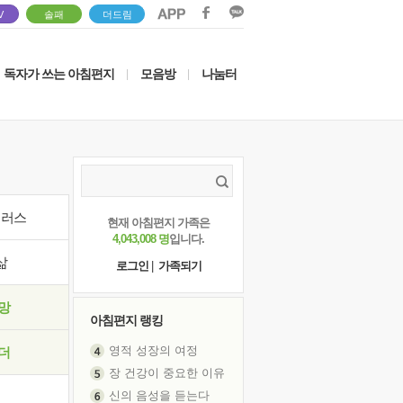
V
솔패
더드림
독자가 쓰는 아침편지
모음방
나눔터
|
|
이러스
현재 아침편지 가족은
4,043,008 명
입니다.
삶
로그인
|
가족되기
망
아침편지 랭킹
영적 성장의 여정
더
장 건강이 중요한 이유
신의 음성을 듣는다