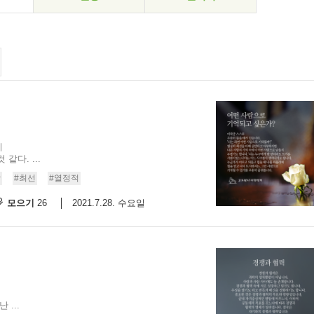
니
같다. ...
람
#최선
#열정적
모으기
2021.7.28. 수요일
26
...