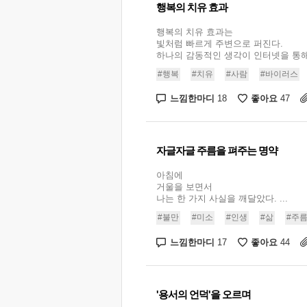
행복의 치유 효과
행복의 치유 효과는
빛처럼 빠르게 주변으로 퍼진다.
하나의 감동적인 생각이 인터넷을 통해서
#행복
#치유
#사람
#바이러스
느낌한마디
좋아요
18
47
자글자글 주름을 펴주는 명약
아침에
거울을 보면서
나는 한 가지 사실을 깨달았다. ...
#불만
#미소
#인생
#삶
#주
느낌한마디
좋아요
17
44
'용서의 언덕'을 오르며