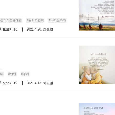
#산티아고순례길
#용서의언덕
#나의십자가
모으기
2021.4.20. 화요일
16
..
의미
#연민
#명예
모으기
2021.4.13. 화요일
19