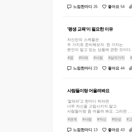
느낌한마디
좋아요
26
54
'평생 교육'이 필요한 이유
자신만의 스케줄은
두 가지로 준비해보자. 한 가지는
본인이 맡고 있는 상품에 관한 것이다. .
#꿈
#미래
#사람
#삶의가치
느낌한마디
좋아요
23
44
사람들이랑 어울려봐요
'잘되라'고 한마디 하자면
너무 자신을 고립시키지 말고
사람들이랑 좀 어울려 봐요. 그러면 ...
#관계
#사람
#자신
#반성
#
느낌한마디
좋아요
13
43