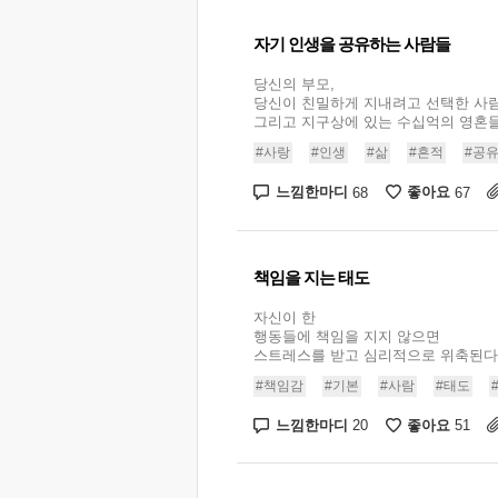
자기 인생을 공유하는 사람들
당신의 부모,
당신이 친밀하게 지내려고 선택한 사람
그리고 지구상에 있는 수십억의 영혼들 
#사랑
#인생
#삶
#흔적
#공
느낌한마디
좋아요
68
67
책임을 지는 태도
자신이 한
행동들에 책임을 지지 않으면
스트레스를 받고 심리적으로 위축된다. .
#책임감
#기본
#사람
#태도
느낌한마디
좋아요
20
51