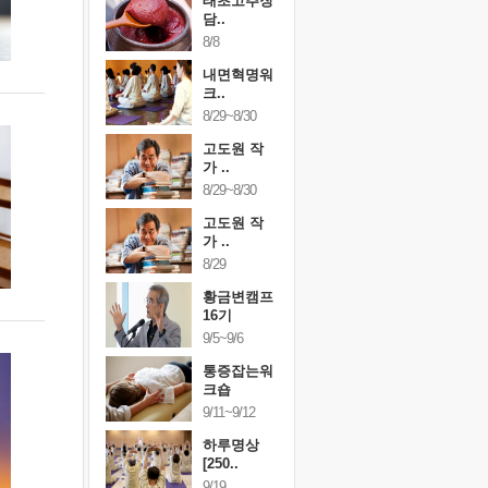
행복한가족
태초고추장
행복한가
여행
담..
여행
24~9/26
8/8
9/24~9/26
건강명상법
내면혁명워
건강명상
..
크..
스..
/9~10/10
8/29~8/30
10/9~10/10
내면혁명워
고도원 작
내면혁명
..
가 ..
크..
/17~10/18
8/29~8/30
10/17~10/18
황금변캠프
고도원 작
황금변캠
7기
가 ..
17기
/30~10/31
8/29
10/30~10/31
통증잡는워
황금변캠프
통증잡는
크숍
16기
크숍
/7~11/8
9/5~9/6
11/7~11/8
내면혁명워
통증잡는워
내면혁명
..
크숍
크..
/12~12/13
9/11~9/12
12/12~12/13
하루명상
[250..
9/19