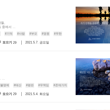
들,
중에서 ...
유
#기억
#사람
#부모
#영원
#무한
모으기
2021.5.7. 금요일
29
..
#불명예
#태산
#평판
#무책임
#존재가치
모으기
2021.5.4. 화요일
29