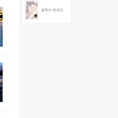
철학의 뒷계단