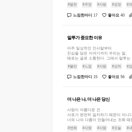
#발전
#우정
#사람
#성장
#
느낌한마디
좋아요
17
40
말투가 중요한 이유
아주 일상적인 인사말부터
진심을 담은 이야기까지 우리는 말,
때로는 글로 소통한다. 그래서 말투는 중
#불만
#느낌
#사람
#상처
#
느낌한마디
좋아요
15
56
더 나은 나, 더 나은 당신
사랑이 아름다운 건
서로가 완전히 일치하기 때문이 아니다
너와 나의 다름이 만들어내는 조화 때문일
#변화
#사랑
#사람
#오늘
#