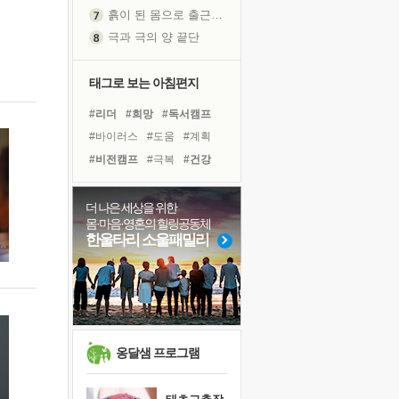
흙이 된 몸으로 출근하는 여자
극과 극의 양 끝단
내가 '나다움'을 찾는 길
피해 갈 수 없는 사건들
태그로 보는 아침편지
처음 손을 잡았던 날
#리더
#희망
#독서캠프
꿈이 실제가 되는 것
#바이러스
#도움
#계획
'말 타는 법'을 먼저
#비전캠프
#극복
#건강
졸업식 사진을 보며
#경험
#선택
#링컨학교
아픈 아버지를 위한 공간 설계
#사람
#유튜브
#명상
더 나은 세상을 위한
극심한 변비, 어깨결림, 수면 장애
몸·마음·영혼의 힐링공동체
#나눔
#힐링
#위기
보고 싶은 어머니
한울타리 소울패밀리
#친구
#아이들
#다짐
유년 시절의 부산 영도 바다
#독서
#삶
#면역력
못된 꼰대들
거울 속의 나
희망이란
'모른다'는 것
옹달샘 프로그램
귀를 열고 마음을 내어주고