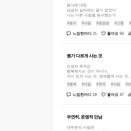
용서에 대한
상념의 실타래는 끝이 없었다.
나는 다른 사람을 용서했는가. ...
#용서
#사람
#옹달샘
#고통
느낌한마디
좋아요
21
50
뭔가 다르게 사는 것
인생의 목적은
행복해지는 것이 아니다.
의미 있게 사는 것, 명예롭게 사는 것, .
#행복
#마음
#목적
#사람
#
느낌한마디
좋아요
18
47
우연히, 운명적 만남
대부분의 사람은