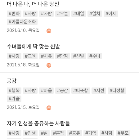
더 나은 나, 더 나은 당신
#변화
#사랑
#사람
#오늘
#내일
#일치
#어제
#아름다운조화
2021.6.10. 목요일
수녀들에게 딱 맞는 신발
#사랑
#교육
#치유
#단점
#신발
#수녀
2021.5.18. 화요일
공감
#행복
#사랑
#마음
#공감
#따뜻함
#시선
#다정함
#가습
2021.5.15. 토요일
자기 인생을 공유하는 사람들
#사랑
#인생
#삶
#흔적
#공유
#기억
#사람
#부모