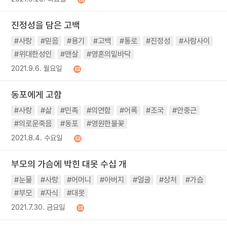
진정성을 담은 고백
#사랑
#믿음
#용기
#고백
#통로
#진정성
#사람사이
#위대한성인
#맨살
#영혼의밑바닥
2021.9.6. 월요일
동포에게 고함
#사랑
#삶
#민족
#의연함
#어록
#조국
#안중근
#의로운죽음
#동포
#영원한불꽃
2021.8.4. 수요일
부모의 가슴에 박힌 대못 수십 개
#눈물
#사랑
#어머니
#아버지
#얼굴
#상처
#가슴
#부모
#자식
#대못
2021.7.30. 금요일