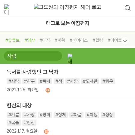
태그로 보는 아침편지
#유튜브
#명상
#다짐
#계획
#바이러스
#힐링
#아이들
#비전캠프
#독서캠프
#삶
#경험
#사람
#도움
#선택
#희망
#나눔
#친구
#링컨학교
#극복
#리더
#위기
독서를 사랑했던 그 남자
#독서
#건강
#면역력
#사랑
#친구
#독서
#책
#사람
#도서관
#행운
2022.1.25. 화요일
헌신의 대상
#기쁨
#사랑
#평화
#상처
#아픔
#희생
#성장
#목숨
#헌신
2022.1.17. 월요일