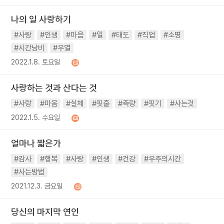
나의 일 사랑하기
#사랑
#인생
#마음
#일
#태도
#직업
#소명
#시간낭비
#우열
2022.1.8. 토요일
사랑하는 것과 산다는 것
#사랑
#마음
#실체
#핏줄
#측량
#핏기
#사는것
2022.1.5. 수요일
얼마나 짧은가
#감사
#행복
#사랑
#인생
#건강
#우주의시간
#사는방법
2021.12.3. 금요일
당신의 마지막 연인