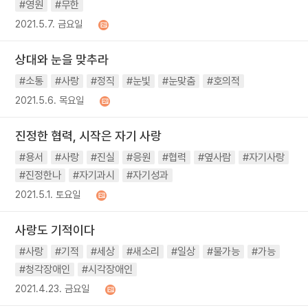
#영원
#무한
2021.5.7. 금요일
상대와 눈을 맞추라
#소통
#사랑
#정직
#눈빛
#눈맞춤
#호의적
2021.5.6. 목요일
진정한 협력, 시작은 자기 사랑
#용서
#사랑
#진실
#응원
#협력
#옆사람
#자기사랑
#진정한나
#자기과시
#자기성과
2021.5.1. 토요일
사랑도 기적이다
#사랑
#기적
#세상
#새소리
#일상
#불가능
#가능
#청각장애인
#시각장애인
2021.4.23. 금요일