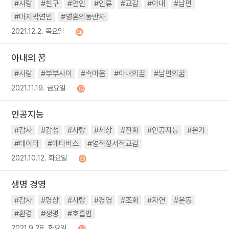
#사랑
#친구
#연인
#인류
#교감
#아내
#남편
#마지막연인
#영혼의동반자
2021.12.2. 목요일
아내의 꿈
#사랑
#부부사이
#속마음
#아내의꿈
#남편의꿈
2021.11.19. 금요일
인공지능
#감사
#감성
#사랑
#세상
#진화
#인공지능
#온기
#데이터
#메타버스
#영적정서적교감
2021.10.12. 화요일
생명 경영
#감사
#명상
#사랑
#경영
#조화
#자연
#운동
#환경
#생명
#호흡법
2021.9.28. 화요일