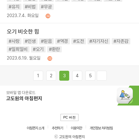
#유지
#비법
#무궁
2023.7.4. 화요일
오기 비슷한 힘
#사랑
#인생
#믿음
#역경
#도전
#자기자신
#자존감
#일희일비
#오기
#환란
2023.6.19. 월요일
1
2
3
4
5
모바일 앱 다운로드
고도원의 아침편지
PC 버전
아침편지 소개
추천하기
이용약관
개인정보 처리방침
ⓒ 고도원의 아침편지