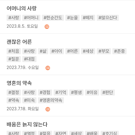
어머니의 사랑
#사랑
#어머니
#한순간도
#눈을
#떼지
#않으신다
2023.8.5. 토요일
괜찮은 어른
#처음
#사랑
#삶
#아이
#어른
#세상
#부모
#존중
#질문
#대접
2023.7.19. 수요일
영혼의 약속
#결정
#사랑
#경험
#기억
#평생
#이유
#판단
#약속
#미숙
#영혼의약속
2023.7.18. 화요일
배움은 늙지 않는다
#사랑
#열정
#젊음
#자연
#세상
#배움
#호기심