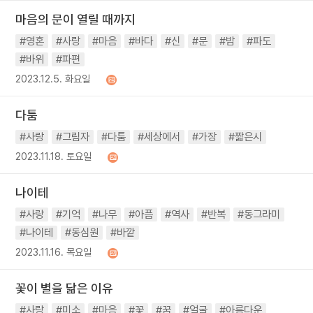
마음의 문이 열릴 때까지
#영혼
#사랑
#마음
#바다
#신
#문
#밤
#파도
#바위
#파편
2023.12.5. 화요일
다툼
#사랑
#그림자
#다툼
#세상에서
#가장
#짧은시
2023.11.18. 토요일
나이테
#사랑
#기억
#나무
#아픔
#역사
#반복
#동그라미
#나이테
#동심원
#바깥
2023.11.16. 목요일
꽃이 별을 닮은 이유
#사랑
#미소
#마음
#꽃
#꿈
#얼굴
#아름다운