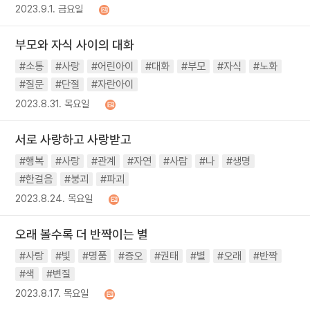
2023.9.1. 금요일
부모와 자식 사이의 대화
#소통
#사랑
#어린아이
#대화
#부모
#자식
#노화
#질문
#단절
#자란아이
2023.8.31. 목요일
서로 사랑하고 사랑받고
#행복
#사랑
#관계
#자연
#사람
#나
#생명
#한걸음
#붕괴
#파괴
2023.8.24. 목요일
오래 볼수록 더 반짝이는 별
#사랑
#빛
#명품
#증오
#권태
#별
#오래
#반짝
#색
#변질
2023.8.17. 목요일