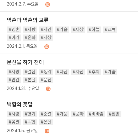
2024.2.7. 수요일
영혼과 영혼의 교류
#영혼
#사랑
#시간
#가슴
#세상
#하늘
#교류
#아가
#온화
#지상
2024.2.1. 목요일
문신을 하기 전에
#사랑
#결심
#생각
#다짐
#자신
#후회
#가슴
#인간
#본질
#문신
2024.1.31. 수요일
백합의 꽃말
#사랑
#향기
#순결
#가뭄
#풍파
#비바람
#황홀
#꽃말
#백합
#온실
2024.1.5. 금요일