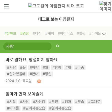
태그로 보는 아침편지
#유튜브
#명상
#다짐
#계획
#바이러스
#힐링
#아이들
#비전캠프
#독서캠프
#삶
#경험
#사람
#도움
#선택
#희망
#나눔
#친구
#링컨학교
#극복
#리더
#위기
바로 말해요, 망설이지 말아요
#독서
#건강
#면역력
#사랑
#꽃
#바람
#말
#함께
#새
#나중
#살아있을때
#끝내
#망설
2024.2.8. 목요일
엄마가 먼저 보여줄게
#시작
#사랑
#자신감
#도전
#엄마
#모습
#그대로
#아이들
#넘어지는모습
#일어서는모습