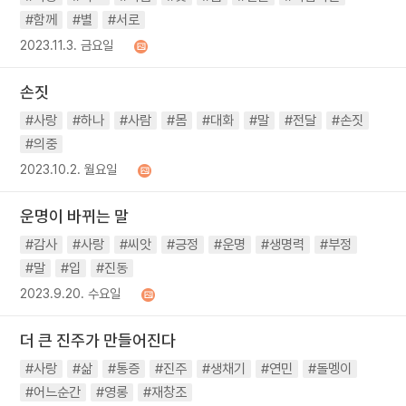
#함께
#별
#서로
2023.11.3. 금요일
손짓
#사랑
#하나
#사람
#몸
#대화
#말
#전달
#손짓
#의중
2023.10.2. 월요일
운명이 바뀌는 말
#감사
#사랑
#씨앗
#긍정
#운명
#생명력
#부정
#말
#입
#진동
2023.9.20. 수요일
더 큰 진주가 만들어진다
#사랑
#삶
#통증
#진주
#생채기
#연민
#돌멩이
#어느순간
#영롱
#재창조