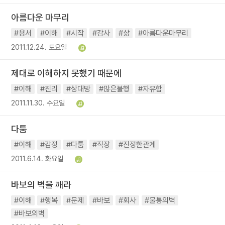
아름다운 마무리
#용서
#이해
#시작
#감사
#삶
#아름다운마무리
2011.12.24. 토요일
제대로 이해하지 못했기 때문에
#이해
#진리
#상대방
#많은불행
#자유함
2011.11.30. 수요일
다툼
#이해
#감정
#다툼
#직장
#진정한관계
2011.6.14. 화요일
바보의 벽을 깨라
#이해
#행복
#문제
#바보
#회사
#불통의벽
#바보의벽