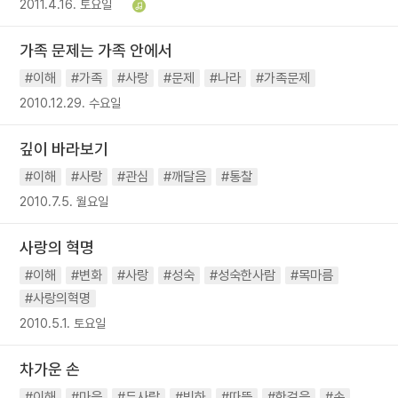
2011.4.16. 토요일
가족 문제는 가족 안에서
#이해
#가족
#사랑
#문제
#나라
#가족문제
2010.12.29. 수요일
깊이 바라보기
#이해
#사랑
#관심
#깨달음
#통찰
2010.7.5. 월요일
사랑의 혁명
#이해
#변화
#사랑
#성숙
#성숙한사람
#목마름
#사랑의혁명
2010.5.1. 토요일
차가운 손
#이해
#마음
#두사람
#빙하
#따뜻
#한걸음
#손