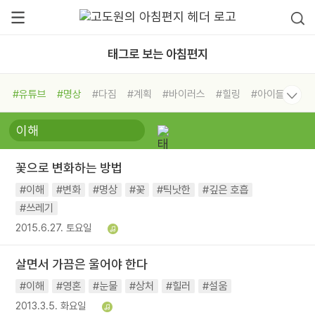
태그로 보는 아침편지
#유튜브
#명상
#다짐
#계획
#바이러스
#힐링
#아이들
#비전캠프
#독서캠프
#삶
#경험
#사람
#도움
#선택
#희망
#나눔
#친구
#링컨학교
#극복
#리더
#위기
꽃으로 변화하는 방법
#독서
#건강
#면역력
#이해
#변화
#명상
#꽃
#틱낫한
#깊은 호흡
#쓰레기
2015.6.27. 토요일
살면서 가끔은 울어야 한다
#이해
#영혼
#눈물
#상처
#힐러
#설움
2013.3.5. 화요일