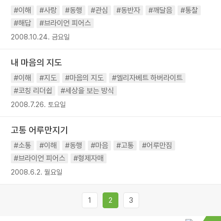
#이해
#사랑
#동행
#관심
#동반자
#깨달음
#통찰
#해답
#브라이언 피어스
2008.10.24. 금요일
내 마음의 지도
#이해
#지도
#마음의 지도
#엘리자베트 하버라이트
#코칭 리더쉽
#세상을 보는 방식
2008.7.26. 토요일
고통 어루만지기
#소통
#이해
#동행
#마음
#고통
#어루만짐
#브라이언 피어스
#형제자매
2008.6.2. 월요일
1
2
3