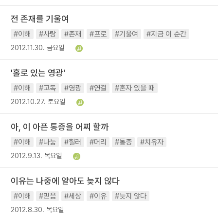
전 존재를 기울여
#이해
#사랑
#존재
#프로
#기울여
#지금 이 순간
2012.11.30. 금요일
'홀로 있는 영광'
#이해
#고독
#영광
#연결
#혼자 있을 때
2012.10.27. 토요일
아, 이 아픈 통증을 어찌 할까
#이해
#나눔
#힐러
#머리
#통증
#치유자
2012.9.13. 목요일
이유는 나중에 알아도 늦지 않다
#이해
#믿음
#세상
#이유
#늦지 않다
2012.8.30. 목요일