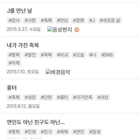
J를 만난 날
#감사
#사랑
#축복
#만남
#운명
#J
#새로운 삶
2015.5.27. 수요일
내가 가진 축복
#행복
#발전
#축복
#비교
#오늘
#나
#SNS
#어제
2015.1.10. 토요일
흉터
#축복
#성장
#단련
#흉터
#자기만족
#내상
2013.8.12. 월요일
연인도 아닌 친구도 아닌...
#행복
#인생
#친구
#축복
#연인
#일생