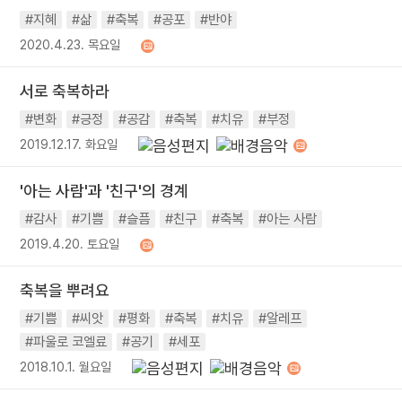
#지혜
#삶
#축복
#공포
#반야
2020.4.23. 목요일
서로 축복하라
#변화
#긍정
#공감
#축복
#치유
#부정
2019.12.17. 화요일
'아는 사람'과 '친구'의 경계
#감사
#기쁨
#슬픔
#친구
#축복
#아는 사람
2019.4.20. 토요일
축복을 뿌려요
#기쁨
#씨앗
#평화
#축복
#치유
#알레프
#파울로 코엘료
#공기
#세포
2018.10.1. 월요일