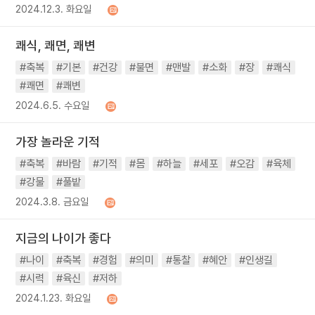
2024.12.3. 화요일
쾌식, 쾌면, 쾌변
#축복
#기본
#건강
#불면
#맨발
#소화
#장
#쾌식
#쾌면
#쾌변
2024.6.5. 수요일
가장 놀라운 기적
#축복
#바람
#기적
#몸
#하늘
#세포
#오감
#육체
#강물
#풀밭
2024.3.8. 금요일
지금의 나이가 좋다
#나이
#축복
#경험
#의미
#통찰
#혜안
#인생길
#시력
#육신
#저하
2024.1.23. 화요일