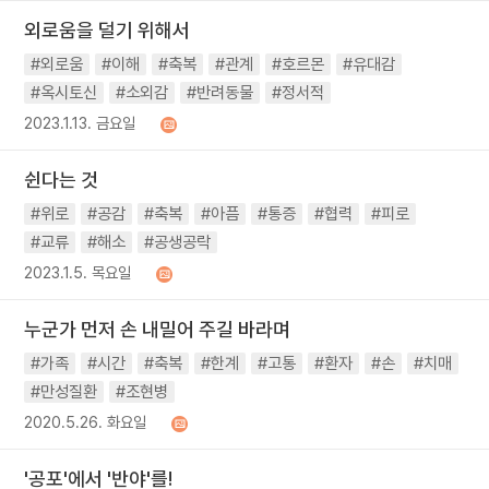
외로움을 덜기 위해서
#외로움
#이해
#축복
#관계
#호르몬
#유대감
#옥시토신
#소외감
#반려동물
#정서적
2023.1.13. 금요일
쉰다는 것
#위로
#공감
#축복
#아픔
#통증
#협력
#피로
#교류
#해소
#공생공락
2023.1.5. 목요일
누군가 먼저 손 내밀어 주길 바라며
#가족
#시간
#축복
#한계
#고통
#환자
#손
#치매
#만성질환
#조현병
2020.5.26. 화요일
'공포'에서 '반야'를!