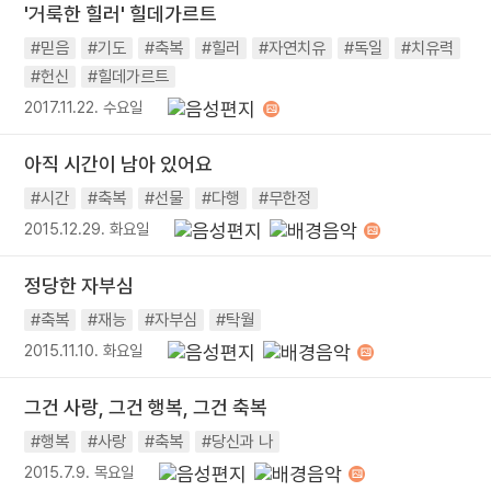
'거룩한 힐러' 힐데가르트
#믿음
#기도
#축복
#힐러
#자연치유
#독일
#치유력
#헌신
#힐데가르트
2017.11.22. 수요일
아직 시간이 남아 있어요
#시간
#축복
#선물
#다행
#무한정
2015.12.29. 화요일
정당한 자부심
#축복
#재능
#자부심
#탁월
2015.11.10. 화요일
그건 사랑, 그건 행복, 그건 축복
#행복
#사랑
#축복
#당신과 나
2015.7.9. 목요일