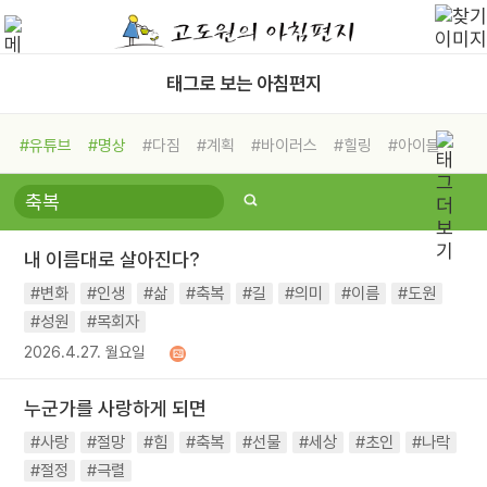
태그로 보는 아침편지
#유튜브
#명상
#다짐
#계획
#바이러스
#힐링
#아이들
#비전캠프
#독서캠프
#삶
#경험
#사람
#도움
#선택
#희망
#나눔
#친구
#링컨학교
#극복
#리더
#위기
내 이름대로 살아진다?
#독서
#건강
#면역력
#변화
#인생
#삶
#축복
#길
#의미
#이름
#도원
#성원
#목회자
2026.4.27. 월요일
누군가를 사랑하게 되면
#사랑
#절망
#힘
#축복
#선물
#세상
#초인
#나락
#절정
#극렬