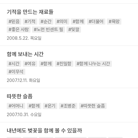
기적을 만드는 재료들
#믿음
#기적
#순간
#의미
#함께
#더불어
#욕망
#좋은 사람
#노먼 빈센트 필
#및깔
2008.5.22. 목요일
함께 보내는 시간
#시간
#여유
#함께
#친밀함
#함께 나누는 시간
#이무석
2007.12.11. 화요일
따뜻한 슬픔
#어머니
#함께
#온기
#조병준
#따뜻한 슬픔
2007.10.31. 수요일
내년에도 벚꽃을 함께 볼 수 있을까