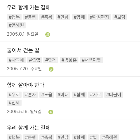
우리 함께 가는 길에
#행복
#동행
#축복
#만남
#함께
#아침편지
#보람
#용혜원
2005.8.1. 월요일
둘이서 걷는 길
#나그네
#설렘
#함께
#박상훈
#새벽여행
2005.7.20. 수요일
함께 살아야 한다
#위로
#혼자
#도움
#미래
#함께
#서로
#더불어
#신세
2005.5.16. 월요일
우리 함께 가는 길에
#행복
#동행
#축복
#만남
#함께
#별
#용혜원