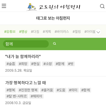
태그로 보는 아침편지
#유튜브
#명상
#다짐
#계획
#바이러스
#힐링
#아이들
#비전캠프
#독서캠프
#삶
#경험
#사람
#도움
#선택
#희망
#나눔
#친구
#링컨학교
#극복
#리더
#위기
"내가 늘 함께하리라"
#독서
#건강
#면역력
#슬픔
#희망
#현실
#소망
#함께
#벗
2009.5.28. 목요일
가장 행복하다고 느낄 때
#행복
#진정한 행복
#즐거움
#도움
#의미
#함께
#탈 벤-샤하르
#해피어
2008.10.3. 금요일