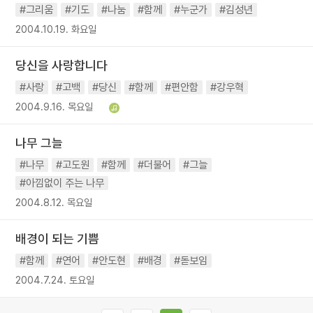
#그리움
#기도
#나눔
#함께
#누군가
#김성년
2004.10.19. 화요일
당신을 사랑합니다
#사랑
#고백
#당신
#함께
#편안함
#강우혁
2004.9.16. 목요일
나무 그늘
#나무
#고도원
#함께
#더불어
#그늘
#아낌없이 주는 나무
2004.8.12. 목요일
배경이 되는 기쁨
#함께
#연어
#안도현
#배경
#돋보임
2004.7.24. 토요일