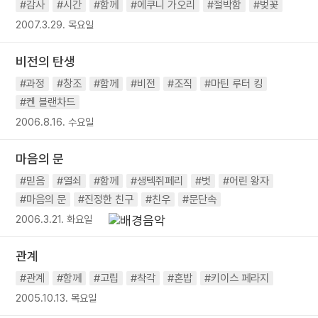
#감사
#시간
#함께
#에쿠니 가오리
#절박함
#벚꽃
2007.3.29. 목요일
비전의 탄생
#과정
#창조
#함께
#비전
#조직
#마틴 루터 킹
#켄 블랜차드
2006.8.16. 수요일
마음의 문
#믿음
#열쇠
#함께
#생텍쥐페리
#벗
#어린 왕자
#마음의 문
#진정한 친구
#친우
#문단속
2006.3.21. 화요일
관계
#관계
#함께
#고립
#착각
#혼밥
#키이스 페라지
2005.10.13. 목요일