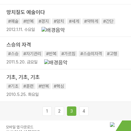
망치질도 예술이다
#예술
#반복
#경지
#망치
#세게
#약하게
#간단
2012.1.11. 수요일
스승의 자격
#스승
#자기관리
#반복
#가르침
#스승의자격
#고행
2011.5.20. 금요일
기초, 기초, 기초
#기초
#훈련
#반복
#핵심
2010.5.25. 화요일
1
2
3
4
모바일 앱 다운로드