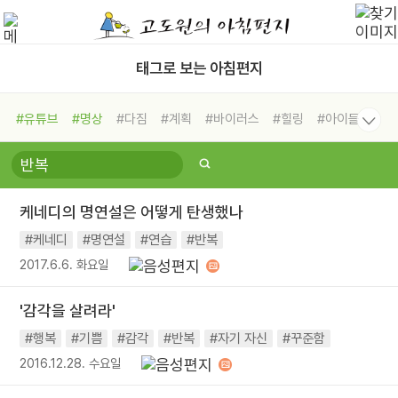
태그로 보는 아침편지
#유튜브
#명상
#다짐
#계획
#바이러스
#힐링
#아이들
#비전캠프
#독서캠프
#삶
#경험
#사람
#도움
#선택
#희망
#나눔
#친구
#링컨학교
#극복
#리더
#위기
케네디의 명연설은 어떻게 탄생했나
#독서
#건강
#면역력
#케네디
#명연설
#연습
#반복
2017.6.6. 화요일
'감각을 살려라'
#행복
#기쁨
#감각
#반복
#자기 자신
#꾸준함
2016.12.28. 수요일