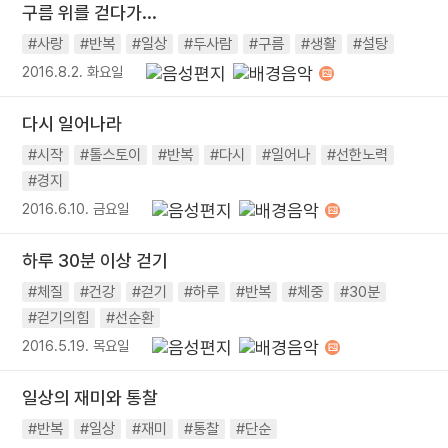
구름 위를 걷다가...
#사랑
#반복
#일상
#두사람
#구름
#생활
#설탕
2016.8.2. 화요일
다시 일어나라
#시작
#톨스토이
#반복
#다시
#일어나
#선한노력
#경지
2016.6.10. 금요일
하루 30분 이상 걷기
#체질
#건강
#걷기
#하루
#반복
#체중
#30분
#걷기의힘
#선순환
2016.5.19. 목요일
일상의 재미와 통찰
#반복
#일상
#재미
#통찰
#단순