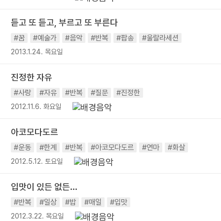
듣고 또 듣고, 부르고 또 부른다
#꿈
#예술가
#음악
#반복
#팝송
#울랄라세션
2013.1.24. 목요일
진정한 자유
#사랑
#자유
#반복
#질문
#진정한
2012.11.6. 화요일
아코모다도르
#운동
#한계
#반복
#아코모다도르
#연마
#화살
2012.5.12. 토요일
입맛이 있든 없든...
#반복
#일상
#밥
#매일
#입맛
2012.3.22. 목요일