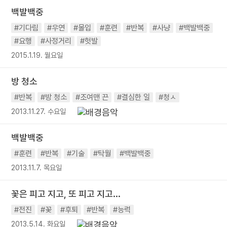
백발백중
#기다림
#우연
#몰입
#훈련
#반복
#사냥
#백발백중
#요행
#사정거리
#헛발
2015.1.19. 월요일
방 청소
#반복
#방 청소
#조여맨 끈
#결심한 일
#청ㅅ
2013.11.27. 수요일
백발백중
#훈련
#반복
#기술
#탁월
#백발백중
2013.11.7. 목요일
꽃은 피고 지고, 또 피고 지고...
#전진
#꽃
#후퇴
#반복
#능력
2013.5.14. 화요일