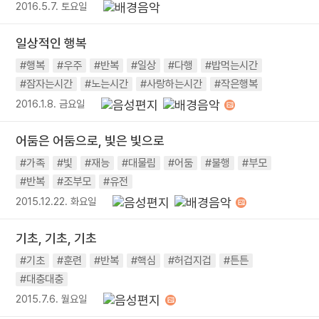
2016.5.7. 토요일
일상적인 행복
#행복
#우주
#반복
#일상
#다행
#밥먹는시간
#잠자는시간
#노는시간
#사랑하는시간
#작은행복
2016.1.8. 금요일
어둠은 어둠으로, 빛은 빛으로
#가족
#빛
#재능
#대물림
#어둠
#불행
#부모
#반복
#조부모
#유전
2015.12.22. 화요일
기초, 기초, 기초
#기초
#훈련
#반복
#핵심
#허겁지겁
#튼튼
#대충대충
2015.7.6. 월요일