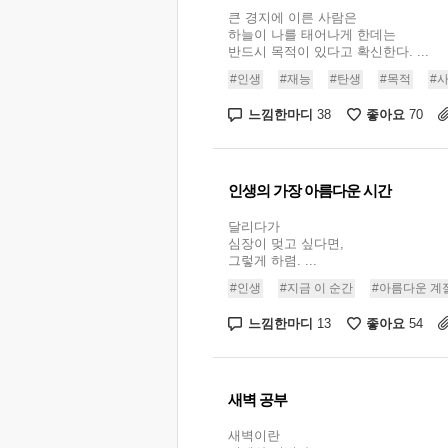
큰 경지에 이른 사람은
하늘이 나를 태어나게 한데는
반드시 목적이 있다고 확신한다. ...
#인생
#재능
#탄생
#목적
#
느낌한마디
좋아요
38
70
인생의 가장 아름다운 시간
달리다가
심장이 멎고 싶다면,
그렇게 하렴. ...
#인생
#지금 이 순간
#아름다운 계
느낌한마디
좋아요
13
54
새벽 공부
새벽이란