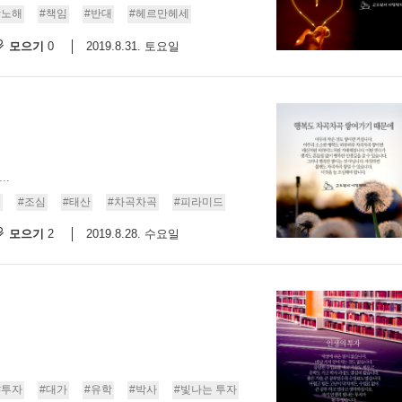
박노해
#책임
#반대
#헤르만헤세
스
10
모으기
2019.8.31. 토요일
0
크
10
1
10
..
행
#조심
#태산
#차곡차곡
#피라미드
11
모으기
2019.8.28. 수요일
2
크
12
#투자
#대가
#유학
#박사
#빛나는 투자