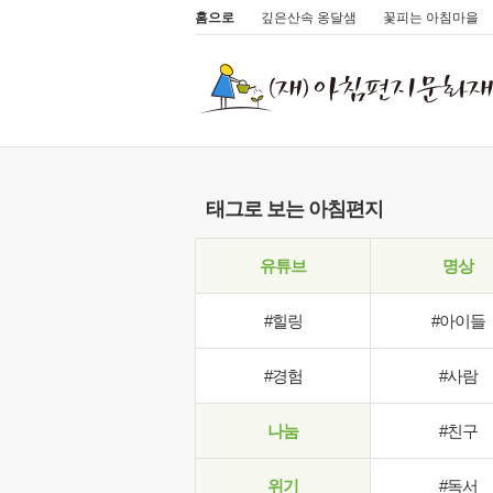
홈으로
깊은산속 옹달샘
꽃피는 아침마을
태그로 보는 아침편지
유튜브
명상
#힐링
#아이들
#경험
#사람
나눔
#친구
위기
#독서