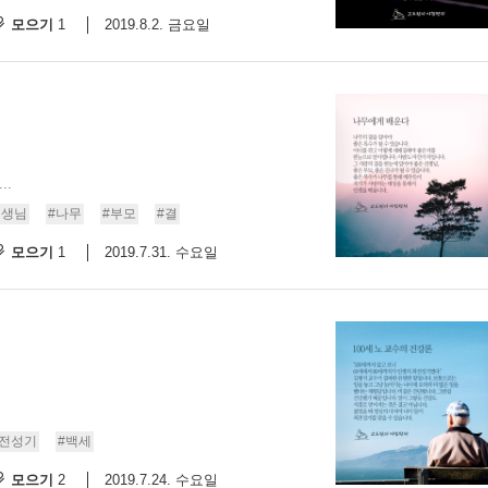
모으기
2019.8.2. 금요일
1
..
선생님
#나무
#부모
#결
모으기
2019.7.31. 수요일
1
#전성기
#백세
모으기
2019.7.24. 수요일
2