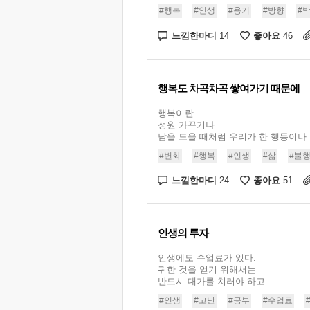
#행복
#인생
#용기
#방향
#
느낌한마디
좋아요
14
46
행복도 차곡차곡 쌓여가기 때문에
행복이란
정원 가꾸기나
남을 도울 때처럼 우리가 한 행동이나 .
#변화
#행복
#인생
#삶
#불
느낌한마디
좋아요
24
51
인생의 투자
인생에도 수업료가 있다.
귀한 것을 얻기 위해서는
반드시 대가를 치러야 하고 ...
#인생
#고난
#공부
#수업료