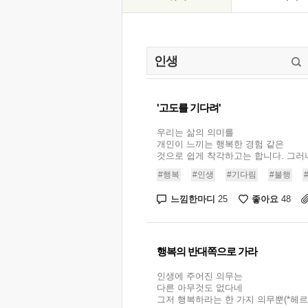
'고도를 기다려'
우리는 삶의 의미를
개인이 느끼는 행복한 경험 같은
것으로 쉽게 착각하고는 합니다. 그러나 
#행복
#인생
#기다림
#불행
느낌한마디
좋아요
25
48
행복의 반대쪽으로 가라
인생에 주어진 의무는
다른 아무것도 없다네
그저 행복하라는 한 가지 의무뿐(*헤르만