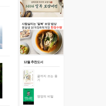
사람살리는 '말복' 보양 밥상
옹달샘 닭개장&채개장
한정수량
12월 추천도서
끝까지 쓰는 용
기
영양의 비밀