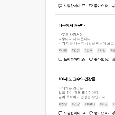
느낌한마디
좋아요
27
64
나무에게 배운다
나무도 사람처럼
나무마다 다 다릅니다.
각기 다른 나무의 성깔을 꿰뚫어 보고 .
#사랑
#인생
#친구
#사람
#
느낌한마디
좋아요
25
52
100세 노 교수의 건강론
나에게는 건강은
일을 하기 위해 필수적이다.
일이 목적이고 건강은 수단이다. ...
#인생
#건강
#100세
#비결
느낌한마디
좋아요
24
45