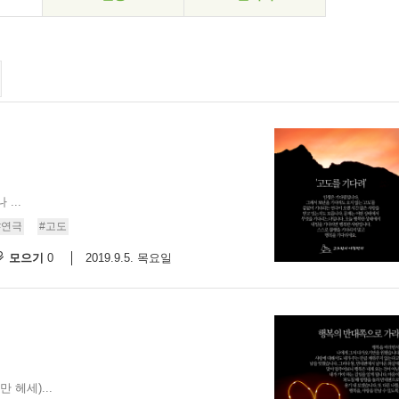
...
#연극
#고도
모으기
2019.9.5. 목요일
0
 헤세)...