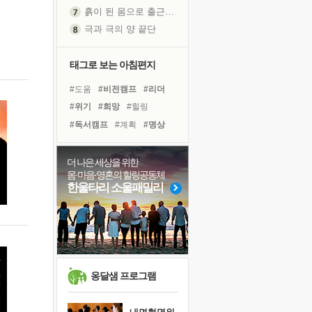
흙이 된 몸으로 출근하는 여자
극과 극의 양 끝단
내가 '나다움'을 찾는 길
피해 갈 수 없는 사건들
태그로 보는 아침편지
처음 손을 잡았던 날
#도움
#비전캠프
#리더
꿈이 실제가 되는 것
#위기
#희망
#힐링
'말 타는 법'을 먼저
#독서캠프
#계획
#명상
졸업식 사진을 보며
#다짐
#링컨학교
#친구
극심한 변비, 어깨결림, 수면 장애
#경험
#면역력
#극복
더 나은 세상을 위한
아픈 아버지를 위한 공간 설계
몸·마음·영혼의 힐링공동체
#선택
#바이러스
#삶
슬럼프
한울타리 소울패밀리
#유튜브
#나눔
#독서
보고 싶은 어머니
#건강
#아이들
#사람
유년 시절의 부산 영도 바다
못된 꼰대들
희망이란
'모른다'는 것
옹달샘 프로그램
귀를 열고 마음을 내어주고