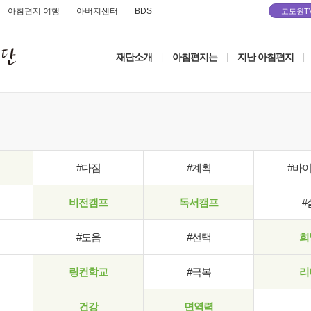
아침편지 여행
아버지센터
BDS
고도원T
재단소개
아침편지는
지난 아침편지
|
|
|
#다짐
#계획
#바
비전캠프
독서캠프
#
#도움
#선택
희
링컨학교
#극복
리
건강
면역력