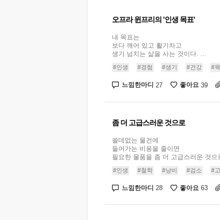
오프라 윈프리의 '인생 목표'
내 목표는
보다 깨어 있고 활기차고
생기 넘치는 삶을 사는 것이다. ...
#인생
#경험
#생기
#건강
#
느낌한마디
좋아요
27
39
좀 더 고급스러운 것으로
쓸데없는 물건에
들어가는 비용을 줄이면
필요한 물품을 좀 더 고급스러운 것으로 
#인생
#철학
#낭비
#검소
#
느낌한마디
좋아요
28
63