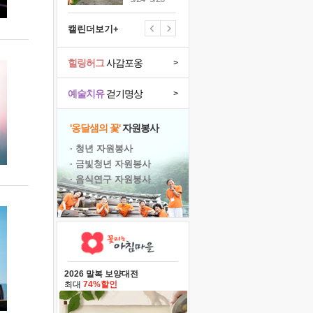
캘린더보기+
힐링허그
사감포옹
>
예술치유
걷기명상
>
'옹달샘의 꽃'
자원봉사
· 청년 자원봉사
· 금빛청년 자원봉사
· 음식연구 자원봉사
2026 말복 보양대전
최대
74%할인