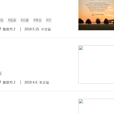
사람
#얼굴
#선물
#특성
#끼
모으기
2019.5.15. 수요일
2
절
모으기
2019.4.6. 토요일
2