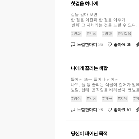
첫걸음 하나에
길을 걷다 보면
한 걸음 이전과 한 걸음 이후가
'변화' 그 자체라는 것을 느낄 수 있다. .
#변화
#인생
#방향
#첫걸음
느낌한마디
좋아요
36
38
나에게 끌리는 색깔
뜰에서 또는 들이나 산에서
나무, 풀 등 끌리는 식물에 걸어가 앞에
빛깔, 형태, 움직임을 바라본다. 햇빛을 
#명상
#인생
#마음
#치유
#
느낌한마디
좋아요
26
51
당신이 태어난 목적