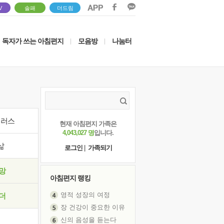
V
솔패
더드림
독자가 쓰는 아침편지
모음방
나눔터
|
|
이러스
현재 아침편지 가족은
4,043,027 명
입니다.
삶
로그인
|
가족되기
망
아침편지 랭킹
영적 성장의 여정
더
장 건강이 중요한 이유
신의 음성을 듣는다