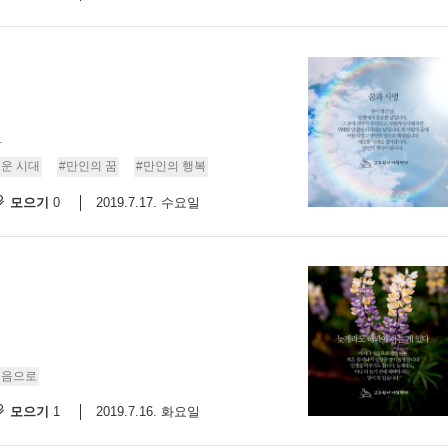
.
운 시대
#만인의 꿈
#만인의 행복
모으기
2019.7.17. 수요일
0
처음으로
모으기
2019.7.16. 화요일
1