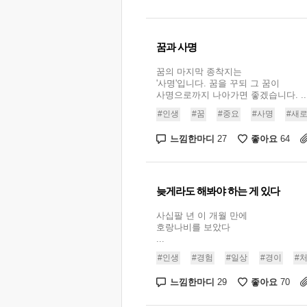
꿈과 사명
꿈의 마지막 종착지는
'사명'입니다. 꿈을 꾸되 그 꿈이
사명으로까지 나아가면 좋겠습니다. ..
#인생
#꿈
#중요
#사명
#새로
느낌한마디
좋아요
27
64
늦게라도 해봐야 하는 게 있다
사십팔 년 이 개월 만에
호랑나비를 보았다
...
#인생
#경험
#일상
#경이
#
느낌한마디
좋아요
29
70