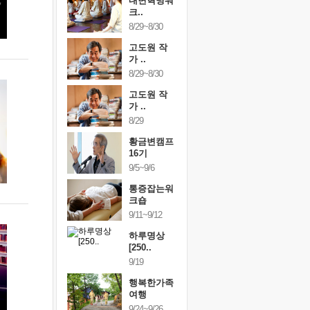
건강명상법
내면혁명워
건강명상
..
크..
스..
/9~10/10
8/29~8/30
10/9~10/10
내면혁명워
고도원 작
내면혁명
..
가 ..
크..
/17~10/18
8/29~8/30
10/17~10/18
황금변캠프
고도원 작
황금변캠
7기
가 ..
17기
/30~10/31
8/29
10/30~10/31
통증잡는워
황금변캠프
통증잡는
크숍
16기
크숍
/7~11/8
9/5~9/6
11/7~11/8
내면혁명워
통증잡는워
내면혁명
..
크숍
크..
/12~12/13
9/11~9/12
12/12~12/13
하루명상
[250..
9/19
행복한가족
여행
9/24~9/26