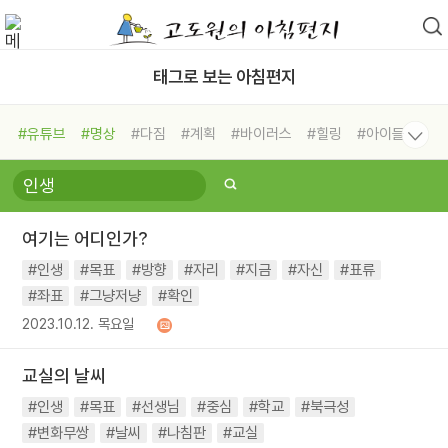
태그로 보는 아침편지
#유튜브
#명상
#다짐
#계획
#바이러스
#힐링
#아이들
#비전캠프
#독서캠프
#삶
#경험
#사람
#도움
#선택
#희망
#나눔
#친구
#링컨학교
#극복
#리더
#위기
여기는 어디인가?
#독서
#건강
#면역력
#인생
#목표
#방향
#자리
#지금
#자신
#표류
#좌표
#그냥저냥
#확인
2023.10.12. 목요일
교실의 날씨
#인생
#목표
#선생님
#중심
#학교
#북극성
#변화무쌍
#날씨
#나침판
#교실