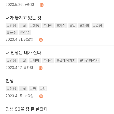
2023.5.26. 금요일
내가 놓치고 있는 것
#인생
#삶
#행동
#사람
#자신
#일
#파괴
#일정
#분주
#과업
2023.4.21. 금요일
내 인생은 내가 산다
#인생
#삶
#개척
#시선
#절대적가치
#타인의평가
2023.4.17. 월요일
인생
#인생
#삶
#꿈
#길
2023.4.15. 토요일
인생 90을 참 잘 살았다