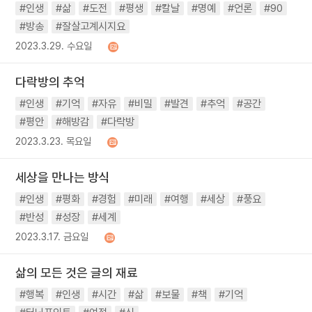
#인생
#삶
#도전
#평생
#칼날
#명예
#언론
#90
#방송
#잘살고계시지요
2023.3.29. 수요일
다락방의 추억
#인생
#기억
#자유
#비밀
#발견
#추억
#공간
#평안
#해방감
#다락방
2023.3.23. 목요일
세상을 만나는 방식
#인생
#평화
#경험
#미래
#여행
#세상
#풍요
#반성
#성장
#세계
2023.3.17. 금요일
삶의 모든 것은 글의 재료
#행복
#인생
#시간
#삶
#보물
#책
#기억