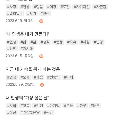
#사랑
#인생
#믿음
#역경
#도전
#자기자신
#자존감
#일희일비
#오기
#환란
2023.6.19. 월요일
'내 인생은 내가 만든다!'
#인생
#삶
#꿈
#생각
#행동
#자유
#세상
#발명
#선언
#가시화
2023.6.15. 목요일
지금 내 가슴을 뛰게 하는 것은
#인생
#오늘
#가슴
#원동력
#어제
2023.5.29. 월요일
내 인생의 '가장 젊은 날'
#시작
#행복
#인생
#마지막
#오늘
#하루
#태도
#첫날
#가장젊은날
#관건