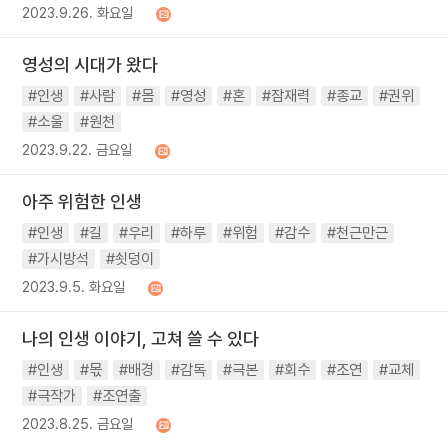
2023.9.26. 화요일
영성의 시대가 왔다
#인생
#사람
#몸
#영성
#혼
#잠재력
#종교
#권위
#소울
#원천
2023.9.22. 금요일
아주 위험한 인생
#인생
#길
#우리
#하루
#위험
#감수
#천근만근
#가시방석
#쇳덩이
2023.9.5. 화요일
나의 인생 이야기, 고쳐 쓸 수 있다
#인생
#몫
#배경
#감독
#극본
#회수
#조연
#교체
#극작가
#조연출
2023.8.25. 금요일