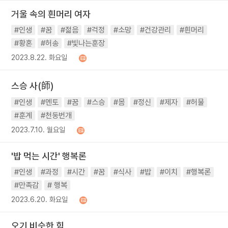
거울 속의 흰머리 여자
#인생
#꿈
#젊음
#걱정
#소망
#건강관리
#흰머리
#황혼
#허송
#빛나는훈장
2023.8.22. 화요일
스승 사(師)
#인생
#멘토
#꿈
#스승
#몸
#정신
#제자
#허물
#훈계
#천둥번개
2023.7.10. 월요일
'밥 먹는 시간' 행복론
#인생
#과정
#시간
#꿈
#식사
#밥
#이치
#행복론
#만족감
# 행복
2023.6.20. 화요일
오기 비슷한 힘