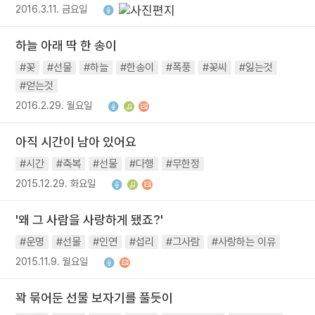
2016.3.11. 금요일
하늘 아래 딱 한 송이
#꽃
#선물
#하늘
#한송이
#폭풍
#꽃씨
#잃는것
#얻는것
2016.2.29. 월요일
아직 시간이 남아 있어요
#시간
#축복
#선물
#다행
#무한정
2015.12.29. 화요일
'왜 그 사람을 사랑하게 됐죠?'
#운명
#선물
#인연
#섭리
#그사람
#사랑하는 이유
2015.11.9. 월요일
꽉 묶어둔 선물 보자기를 풀듯이