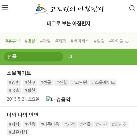
태그로 보는 아침편지
#유튜브
#명상
#다짐
#계획
#바이러스
#힐링
#아이들
#비전캠프
#독서캠프
#삶
#경험
#사람
#도움
#선택
#희망
#나눔
#친구
#링컨학교
#극복
#리더
#위기
소울메이트
#독서
#건강
#면역력
#영혼
#친구
#선물
#진실
#고도원
#소울메이트
#꿈춤
#절친
2016.5.21. 토요일
너와 나의 인연
#사랑
#믿음
#아름다움
#기적
#선물
#인연
#최인호
#넓은세상