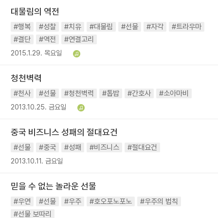
대물림의 역전
#행복
#성찰
#치유
#대물림
#선물
#자각
#트라우마
#결단
#역전
#연결고리
2015.1.29. 목요일
청천벽력
#천사
#선물
#청천벽력
#톱밥
#간호사
#소아마비
2013.10.25. 금요일
중국 비즈니스 성패의 절대요건
#선물
#중국
#성패
#비즈니스
#절대요건
2013.10.11. 금요일
믿을 수 없는 놀라운 선물
#우연
#선물
#우주
#호오포노포노
#우주의 법칙
#선물 보따리