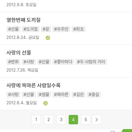
2012.9.8. 토요일
열한번째 도끼질
#선물
#도끼질
#운
#우주인
#최초
2012.8.24. 금요일
사랑의 선물
#변화
#사랑
#선물
#좋아하다
#두 사람의 거리
2012.7.26. 목요일
사랑에 목마른 사람일수록
#사랑
#선물
#샘물
#목마른
#깊은
#충실
2012.6.4. 월요일
1
2
3
4
5