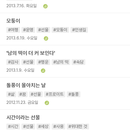
2013.7.16. 화요일
모퉁이
#여행
#운명
#선물
#모퉁이
#인생길
2013.6.19. 수요일
'남의 떡이 더 커 보인다'
#감사
#선물
#행운
#남의 떡
#속담
2013.1.9. 수요일
돌풍이 몰아치는 날
#삶
#꿈
#선물
#프로이트
#돌풍
2012.11.23. 금요일
시간이라는 선물
#시간
#선물
#세상
#사용
#위대한 것