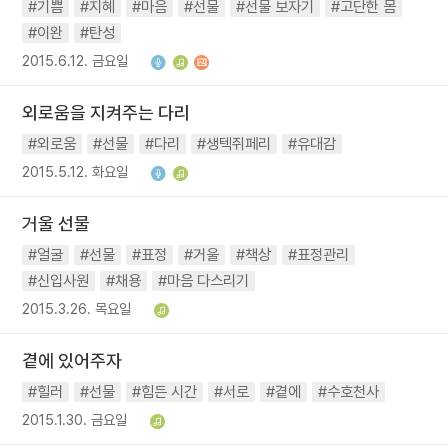
#기쁨
#지혜
#마음
#선물
#선물 보자기
#고단한 몸
#이완
#탄성
2015.6.12. 금요일
외로움을 지켜주는 다리
#외로움
#선물
#다리
#생텍쥐페리
#유대감
2015.5.12. 화요일
거울 선물
#얼굴
#선물
#표정
#거울
#책상
#표정관리
#신입사원
#채용
#마음 다스리기
2015.3.26. 목요일
곁에 있어주자
#힐러
#선물
#힘든 시간
#서로
#곁에
#수호천사
2015.1.30. 금요일