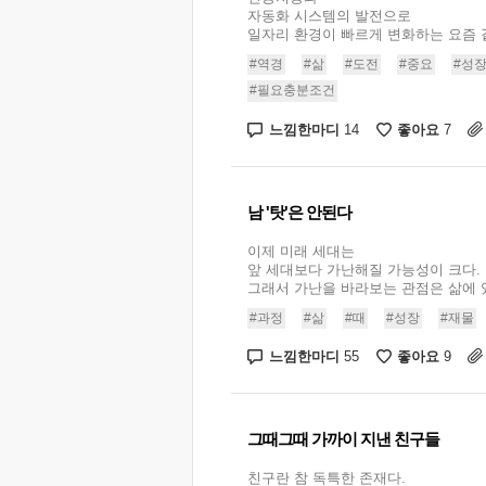
자동화 시스템의 발전으로
일자리 환경이 빠르게 변화하는 요즘 같
#역경
#삶
#도전
#중요
#성
#필요충분조건
느낌한마디
좋아요
14
7
남 '탓'은 안된다
이제 미래 세대는
앞 세대보다 가난해질 가능성이 크다.
그래서 가난을 바라보는 관점은 삶에 있
#과정
#삶
#때
#성장
#재물
느낌한마디
좋아요
55
9
그때그때 가까이 지낸 친구들
친구란 참 독특한 존재다.