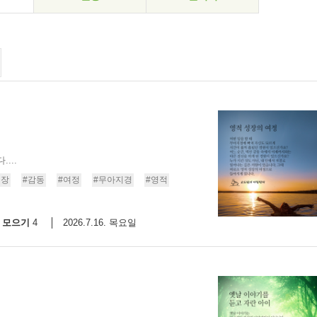
...
성장
#감동
#여정
#무아지경
#영적
모으기
2026.7.16. 목요일
4