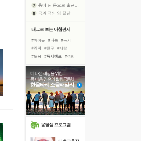
흙이 된 몸으로 출근하는 여자
극과 극의 양 끝단
내가 '나다움'을 찾는 길
피해 갈 수 없는 사건들
태그로 보는 아침편지
처음 손을 잡았던 날
#아이들
#나눔
#독서
꿈이 실제가 되는 것
#리더
#친구
#사람
'말 타는 법'을 먼저
#도움
#독서캠프
#경험
졸업식 사진을 보며
#명상
#위기
#선택
극심한 변비, 어깨결림, 수면 장애
#힐링
#비전캠프
#계획
더 나은 세상을 위한
아픈 아버지를 위한 공간 설계
몸·마음·영혼의 힐링공동체
#삶
#유튜브
#링컨학교
슬럼프
한울타리 소울패밀리
#극복
#바이러스
보고 싶은 어머니
#면역력
#건강
#다짐
유년 시절의 부산 영도 바다
#희망
못된 꼰대들
희망이란
'모른다'는 것
옹달샘 프로그램
귀를 열고 마음을 내어주고