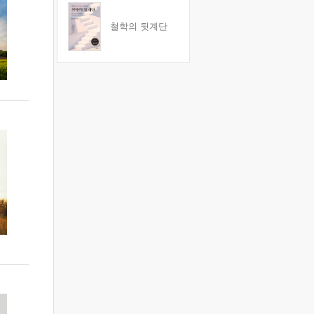
철학의 뒷계단