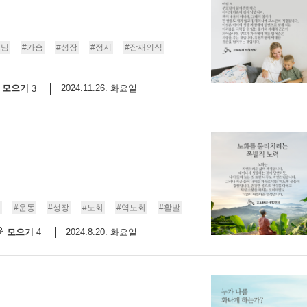
모님
#가슴
#성장
#정서
#잠재의식
모으기
2024.11.26. 화요일
3
연
#운동
#성장
#노화
#역노화
#활발
모으기
2024.8.20. 화요일
4