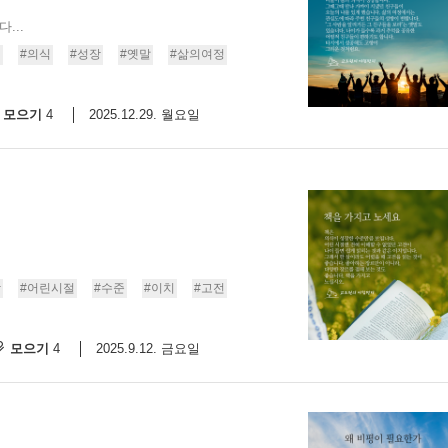
...
억
#의식
#성장
#옛말
#삶의여정
모으기
2025.12.29. 월요일
4
장
#어린시절
#수준
#이치
#고전
모으기
2025.9.12. 금요일
4