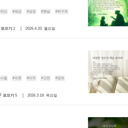
9/
#자신
#세상
#성장
#옛날
#허구적
스
모으기
2026.4.20. 월요일
1
10
크
10
1
10
린시절
#수준
#이치
#고전
#장르
11
모으기
2026.3.19. 목요일
5
크
12