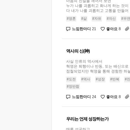
마음의 진실을 깨어서 보면
누가 나를 괴롭히고 화나게 하는 것이
다 내가 나를 괴롭히고 고통을 만들어 
#영혼
#삶
#자유
#자신
#우
느낌한마디
좋아요
21
8
역사의 신(神)
사실 인류의 역사에서
혁명은 퇴행이나 반동, 또는 배신으로
점철되었지만 혁명을 통해 경험한 하늘의
#도전
#역사
#성장
#반복
#
#정반합
느낌한마디
좋아요
24
8
우리는 언제 성장하는가
때론 성공하고