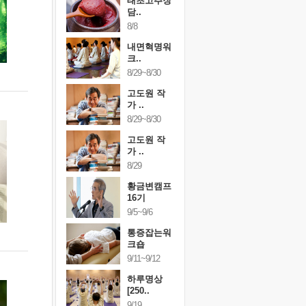
행복한가족
태초고추장
행복한가
여행
담..
여행
24~9/26
8/8
9/24~9/26
건강명상법
내면혁명워
건강명상
..
크..
스..
/9~10/10
8/29~8/30
10/9~10/10
내면혁명워
고도원 작
내면혁명
..
가 ..
크..
/17~10/18
8/29~8/30
10/17~10/18
황금변캠프
고도원 작
황금변캠
7기
가 ..
17기
/30~10/31
8/29
10/30~10/31
통증잡는워
황금변캠프
통증잡는
크숍
16기
크숍
/7~11/8
9/5~9/6
11/7~11/8
내면혁명워
통증잡는워
내면혁명
..
크숍
크..
/12~12/13
9/11~9/12
12/12~12/13
하루명상
[250..
9/19