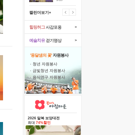
캘린더보기+
힐링허그
사감포옹
>
예술치유
걷기명상
>
'옹달샘의 꽃'
자원봉사
· 청년 자원봉사
· 금빛청년 자원봉사
· 음식연구 자원봉사
2026 말복 보양대전
최대
74%할인