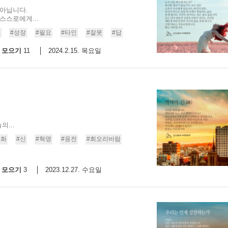
 아닙니다.
스스로에게...
연
#성장
#필요
#타인
#잘못
#답
모으기
2024.2.15. 목요일
11
...
진화
#신
#혁명
#응전
#회오리바람
모으기
2023.12.27. 수요일
3