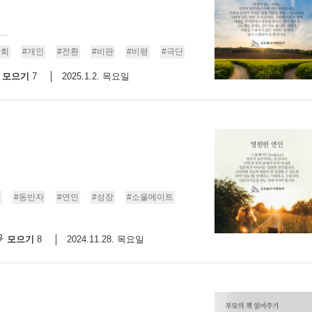
..
사회
#개인
#전환
#비판
#비평
#극단
모으기
2025.1.2. 목요일
7
음
#동반자
#연인
#성장
#소울메이트
모으기
2024.11.28. 목요일
8