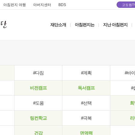
아침편지 여행
아버지센터
BDS
고도원T
재단소개
아침편지는
지난 아침편지
|
|
|
#다짐
#계획
#바
비전캠프
독서캠프
#
#도움
#선택
희
링컨학교
#극복
리
건강
면역력