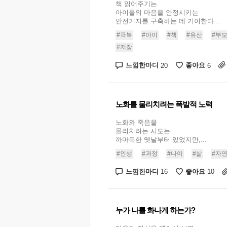
책 읽어주기는
아이들의 마음을 안정시키는
안전기지를 구축하는 데 기여한다....
#극복
#아이
#책
#유산
#부
#저장
느낌한마디
좋아요
20
6
노화를 물리치려는 폭발적 노력
노화와 죽음을
물리치려는 시도는
까마득한 옛날부터 있었지만,...
#인생
#과정
#나이
#삶
#자
느낌한마디
좋아요
16
10
누가 나를 화나게 하는가?