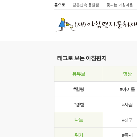
홈으로
깊은산속 옹달샘
꽃피는 아침마을
태그로 보는 아침편지
유튜브
명상
#힐링
#아이들
#경험
#사람
나눔
#친구
위기
#독서