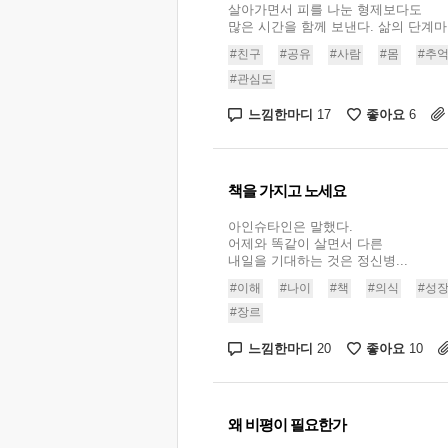
살아가면서 피를 나눈 형제보다도
많은 시간을 함께 보낸다. 삶의 단계마다
#친구
#공유
#사람
#몸
#추
#관심도
느낌한마디
좋아요
17
6
책을 가지고 노세요
아인슈타인은 말했다.
어제와 똑같이 살면서 다른
내일을 기대하는 것은 정신병...
#이해
#나이
#책
#의식
#성
#장르
느낌한마디
좋아요
20
10
왜 비평이 필요한가