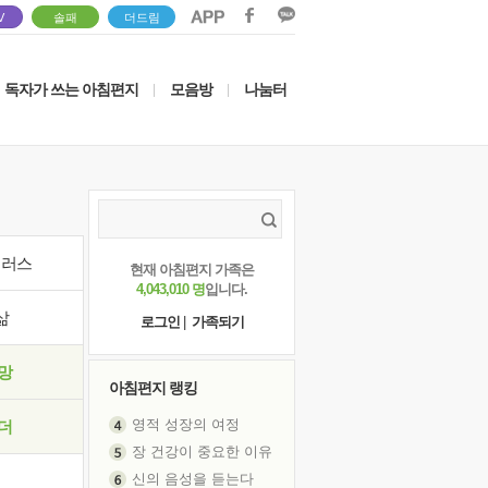
V
솔패
더드림
독자가 쓰는 아침편지
모음방
나눔터
|
|
이러스
현재 아침편지 가족은
4,043,010 명
입니다.
삶
로그인
|
가족되기
망
아침편지 랭킹
영적 성장의 여정
더
장 건강이 중요한 이유
신의 음성을 듣는다