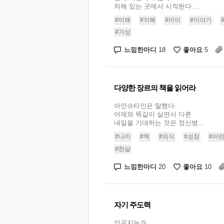
처해 있는 곳에서 시작된다....
#이해
#지혜
#아이
#이야기
#가상
느낌한마디
좋아요
18
5
다양한 장르의 책을 읽어라
아인슈타인은 말했다.
어제와 똑같이 살면서 다른
내일을 기대하는 것은 정신병...
#나이
#책
#의식
#성장
#어
#한살
느낌한마디
좋아요
20
10
자기 주도력
인공지능과