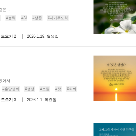
은...
장
#능력
#AI
#생존
#자기주도력
모으기
2026.1.19. 월요일
2
어서...
#흥망성쇠
#생성
#소멸
#탓
#쇠퇴
모으기
2026.1.1. 목요일
3