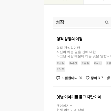
영적 성장의 여정
영적 진실성이란
자신이 하는 일을 신에 대한
타고난 사랑 때문에 하는 것을 말합니다.
#결심
#시간
#경험
#자신
#
#서원
느낌한마디
좋아요
20
7
옛날 이야기를 듣고 자란 아이
옛이야기는
현재 어린이의 삶이