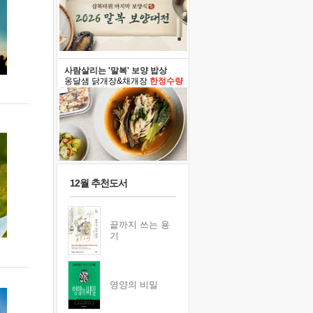
사람살리는 '말복' 보양 밥상
옹달샘 닭개장&채개장
한정수량
12월 추천도서
끝까지 쓰는 용
기
영양의 비밀