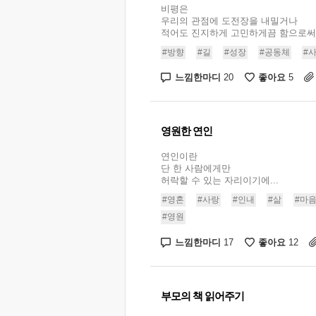
비평은
우리의 관점에 도전장을 내밀거나
적어도 진지하게 고민하게끔 함으로써.
#방향
#길
#성장
#공동체
#
느낌한마디
좋아요
20
5
영원한 연인
연인이란
단 한 사람에게만
허락할 수 있는 자리이기에...
#영혼
#사랑
#인내
#삶
#마
#영원
느낌한마디
좋아요
17
12
부모의 책 읽어주기